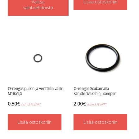
Valitse
product
Lisää ostoskoriin
vaihtoehdoista
has
multiple
variants.
The
options
may
be
chosen
on
O-rengas pullon ja venttiilin väliin.
O-rengas Scubamafia
the
M18x1,5
kanisterivaloihin, isompiin
product
0,50
€
2,00
€
sis/incl ALV/VAT
sis/incl ALV/VAT
page
Lisää ostoskoriin
Lisää ostoskoriin