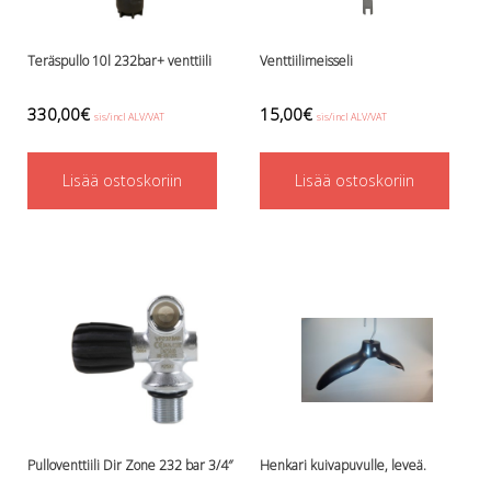
Teräspullo 10l 232bar+ venttiili
Venttiilimeisseli
330,00
€
15,00
€
sis/incl ALV/VAT
sis/incl ALV/VAT
Lisää ostoskoriin
Lisää ostoskoriin
Pulloventtiili Dir Zone 232 bar 3/4″
Henkari kuivapuvulle, leveä.