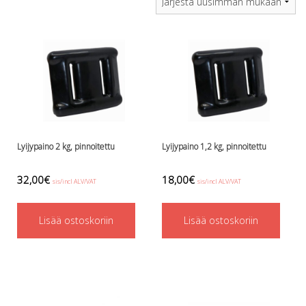
be
latest
chosen
on
the
product
page
Lyijypaino 2 kg, pinnoitettu
Lyijypaino 1,2 kg, pinnoitettu
32,00
€
18,00
€
sis/incl ALV/VAT
sis/incl ALV/VAT
Lisää ostoskoriin
Lisää ostoskoriin