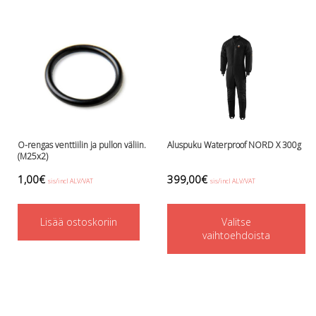
O-rengas venttiilin ja pullon väliin.
Aluspuku Waterproof NORD X 300g
(M25x2)
1,00
€
399,00
€
sis/incl ALV/VAT
sis/incl ALV/VAT
Th
Lisää ostoskoriin
Valitse
p
vaihtoehdoista
h
mu
va
T