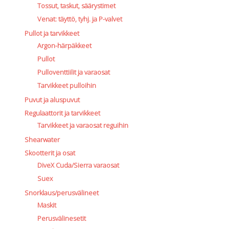
Tossut, taskut, säärystimet
Venat: täyttö, tyhj. ja P-valvet
Pullot ja tarvikkeet
Argon-härpäkkeet
Pullot
Pulloventtiilit ja varaosat
Tarvikkeet pulloihin
Puvut ja aluspuvut
Regulaattorit ja tarvikkeet
Tarvikkeet ja varaosat reguihin
Shearwater
Skootterit ja osat
DiveX Cuda/Sierra varaosat
Suex
Snorklaus/perusvälineet
Maskit
Perusvälinesetit