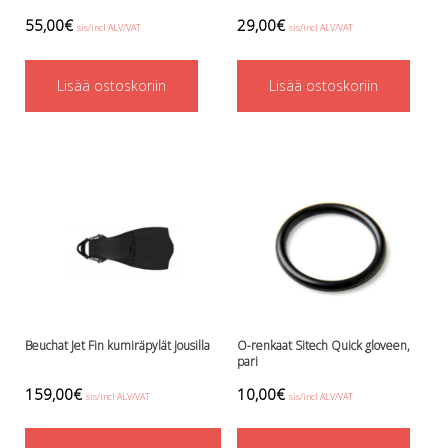
55,00
€
29,00
€
sis/incl ALV/VAT
sis/incl ALV/VAT
Lisää ostoskoriin
Lisää ostoskoriin
Beuchat Jet Fin kumiräpylät jousilla
O-renkaat Sitech Quick gloveen,
pari
159,00
€
10,00
€
sis/incl ALV/VAT
sis/incl ALV/VAT
This