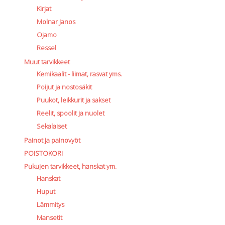
Kirjat
Molnar Janos
Ojamo
Ressel
Muut tarvikkeet
Kemikaalit - liimat, rasvat yms.
Poijut ja nostosäkit
Puukot, leikkurit ja sakset
Reelit, spoolit ja nuolet
Sekalaiset
Painot ja painovyöt
POISTOKORI
Pukujen tarvikkeet, hanskat ym.
Hanskat
Huput
Lämmitys
Mansetit