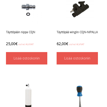
Täyttöpään nippa CEJN
Täyttöpää wingiin CEJN-NIPALLA
25,00
€
62,00
€
sis/incl ALV/VAT
sis/incl ALV/VAT
Lisää ostoskoriin
Lisää ostoskoriin