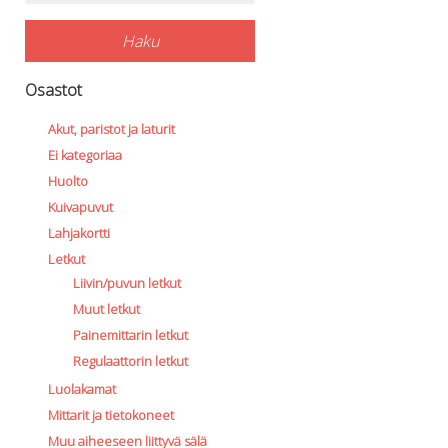
Haku
Osastot
Akut, paristot ja laturit
Ei kategoriaa
Huolto
Kuivapuvut
Lahjakortti
Letkut
Liivin/puvun letkut
Muut letkut
Painemittarin letkut
Regulaattorin letkut
Luolakamat
Mittarit ja tietokoneet
Muu aiheeseen liittyvä sälä