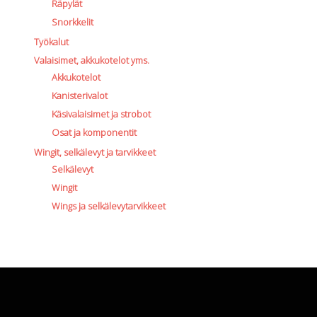
Räpylät
Snorkkelit
Työkalut
Valaisimet, akkukotelot yms.
Akkukotelot
Kanisterivalot
Käsivalaisimet ja strobot
Osat ja komponentit
Wingit, selkälevyt ja tarvikkeet
Selkälevyt
Wingit
Wings ja selkälevytarvikkeet