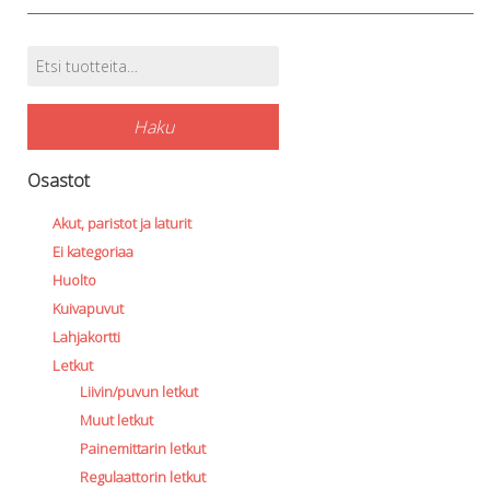
Etsi:
Tuotehaku
Haku
Osastot
Akut, paristot ja laturit
Ei kategoriaa
Huolto
Kuivapuvut
Lahjakortti
Letkut
Liivin/puvun letkut
Muut letkut
Painemittarin letkut
Regulaattorin letkut