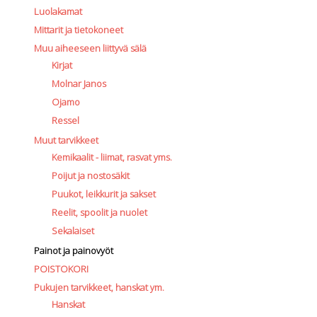
Luolakamat
Mittarit ja tietokoneet
Muu aiheeseen liittyvä sälä
Kirjat
Molnar Janos
Ojamo
Ressel
Muut tarvikkeet
Kemikaalit - liimat, rasvat yms.
Poijut ja nostosäkit
Puukot, leikkurit ja sakset
Reelit, spoolit ja nuolet
Sekalaiset
Painot ja painovyöt
POISTOKORI
Pukujen tarvikkeet, hanskat ym.
Hanskat