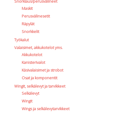
Snorklaus/perusvälineet
Maskit
Perusvälinesetit
Räpylät
Snorkkelit
Työkalut
Valaisimet, akkukotelot yms.
Akkukotelot
Kanisterivalot
Käsivalaisimet ja strobot
Osat ja komponentit
Wingit, selkälevyt ja tarvikkeet
Selkälevyt
Wingit
Wings ja selkälevytarvikkeet