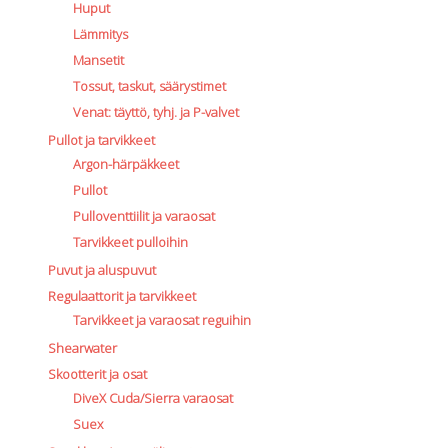
Huput
Lämmitys
Mansetit
Tossut, taskut, säärystimet
Venat: täyttö, tyhj. ja P-valvet
Pullot ja tarvikkeet
Argon-härpäkkeet
Pullot
Pulloventtiilit ja varaosat
Tarvikkeet pulloihin
Puvut ja aluspuvut
Regulaattorit ja tarvikkeet
Tarvikkeet ja varaosat reguihin
Shearwater
Skootterit ja osat
DiveX Cuda/Sierra varaosat
Suex