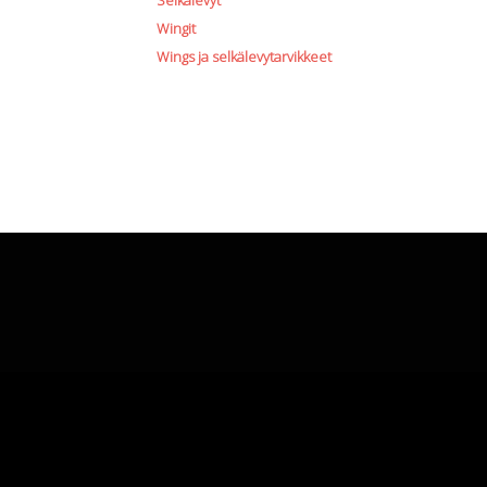
Selkälevyt
Wingit
Wings ja selkälevytarvikkeet