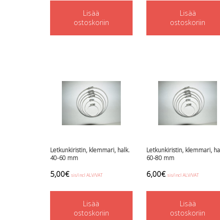
Lisää
Lisää
ostoskoriin
ostoskoriin
Letkunkiristin, klemmari, halk.
Letkunkiristin, klemmari, ha
40-60 mm
60-80 mm
5,00
€
6,00
€
sis/incl ALV/VAT
sis/incl ALV/VAT
Lisää
Lisää
ostoskoriin
ostoskoriin