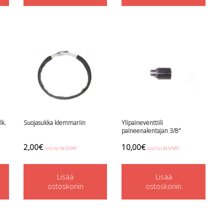
lk.
Suojasukka klemmariin
Ylipaineventtiili
paineenalentajan 3/8″
2,00
€
10,00
€
sis/incl ALV/VAT
sis/incl ALV/VAT
Lisää
Lisää
ostoskoriin
ostoskoriin