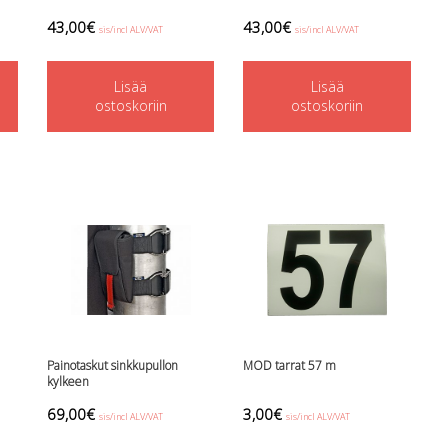
43,00
€
43,00
€
sis/incl ALV/VAT
sis/incl ALV/VAT
Lisää
Lisää
ostoskoriin
ostoskoriin
Painotaskut sinkkupullon
MOD tarrat 57 m
kylkeen
69,00
€
3,00
€
sis/incl ALV/VAT
sis/incl ALV/VAT