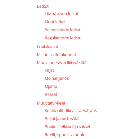
Letkut
Liivin/puvun letkut
Muut letkut
Painemittarin letkut
Regulaattorin letkut
Luolakamat
Mittarit ja tietokoneet
Muu aiheeseen liittyvä sälä
Kirjat
Molnar Janos
Ojamo
Ressel
Muut tarvikkeet
Kemikaalit - liimat, rasvat yms.
Poijut ja nostosäkit
Puukot, leikkurit ja sakset
Reelit, spoolit ja nuolet