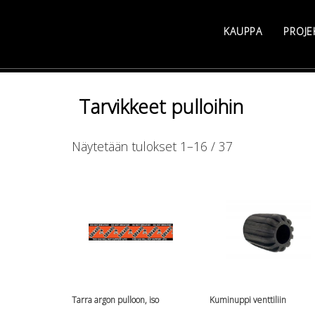
Skip
to
KAUPPA
PROJE
content
Tarvikkeet pulloihin
Sorted
Näytetään tulokset 1–16 / 37
by
latest
Tarra argon pulloon, iso
Kuminuppi venttiliin