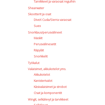
Tarvikkeet ja varaosat reguihin
Shearwater
Skootterit ja osat
DiveX Cuda/Sierra varaosat
Suex
Snorklaus/perusvälineet
Maskit
Perusvälinesetit
Räpylät
Snorkkelit
Työkalut
Valaisimet, akkukotelot yms.
Akkukotelot
Kanisterivalot
Käsivalaisimet ja strobot
Osat ja komponentit
Wingit, selkälevyt ja tarvikkeet