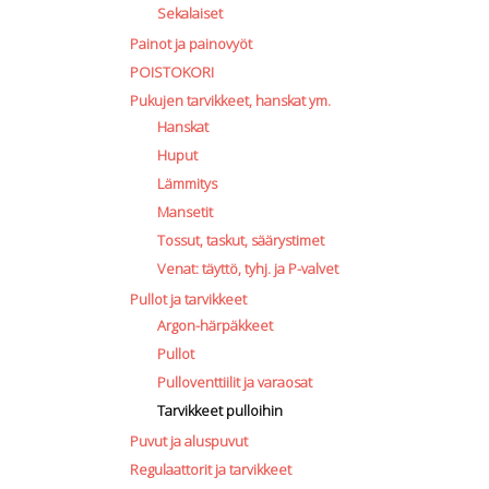
Sekalaiset
Painot ja painovyöt
POISTOKORI
Pukujen tarvikkeet, hanskat ym.
Hanskat
Huput
Lämmitys
Mansetit
Tossut, taskut, säärystimet
Venat: täyttö, tyhj. ja P-valvet
Pullot ja tarvikkeet
Argon-härpäkkeet
Pullot
Pulloventtiilit ja varaosat
Tarvikkeet pulloihin
Puvut ja aluspuvut
Regulaattorit ja tarvikkeet