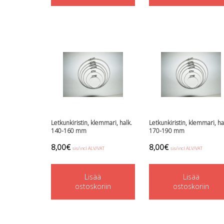
Letkunkiristin, klemmari, halk.
Letkunkiristin, klemmari, ha
140-160 mm
170-190 mm
8,00
€
8,00
€
sis/incl ALV/VAT
sis/incl ALV/VAT
Lisää
Lisää
ostoskoriin
ostoskoriin