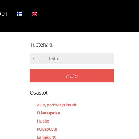
DOT
Tuotehaku
Etsi:
Haku
Osastot
Akut, paristot ja laturit
Ei kategoriaa
Huolto
Kuivapuvut
Lahjakortti