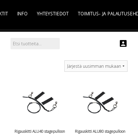
KTIT
INFO
YHTEYSTIEDOT
TOIMITUS- JA PALAUTUSEH
Etsi:
Search
Rigauskitti ALU40 stagepulloon
Rigauskitti ALU80 stagepulloon