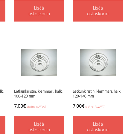
Lisää
Lisää
ostoskoriin
ostoskoriin
lk.
Letkunkiristin, klemmari, halk.
Letkunkiristin, klemmari, halk.
100-120 mm
120-140 mm
7,00
€
7,00
€
sis/incl ALV/VAT
sis/incl ALV/VAT
Lisää
Lisää
ostoskoriin
ostoskoriin