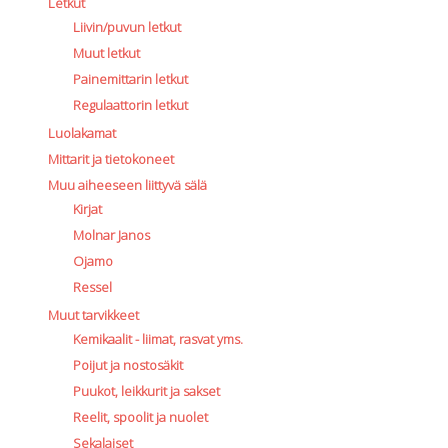
Letkut
Liivin/puvun letkut
Muut letkut
Painemittarin letkut
Regulaattorin letkut
Luolakamat
Mittarit ja tietokoneet
Muu aiheeseen liittyvä sälä
Kirjat
Molnar Janos
Ojamo
Ressel
Muut tarvikkeet
Kemikaalit - liimat, rasvat yms.
Poijut ja nostosäkit
Puukot, leikkurit ja sakset
Reelit, spoolit ja nuolet
Sekalaiset