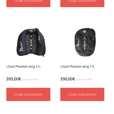
Lisää ostoskoriin
Lisää ostoskoriin
Lämmitys
Mansetit
Tossut, taskut, säärystimet
Venat: täyttö, tyhj. ja P-valvet
Pullot ja tarvikkeet
Argon-härpäkkeet
Pullot
Pulloventtiilit ja varaosat
Tarvikkeet pulloihin
Puvut ja aluspuvut
Regulaattorit ja tarvikkeet
Ursuit Phantom wing 21L
Ursuit Phantom wing 17L
Tarvikkeet ja varaosat reguihin
Shearwater
395,00
€
390,00
€
sis/incl ALV/VAT
sis/incl ALV/VAT
Skootterit ja osat
DiveX Cuda/Sierra varaosat
Lisää ostoskoriin
Lisää ostoskoriin
Suex
Snorklaus/perusvälineet
Maskit