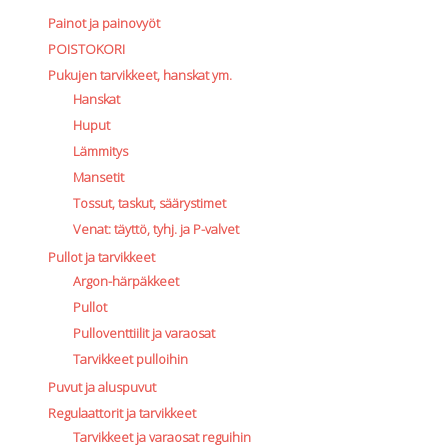
Painot ja painovyöt
POISTOKORI
Pukujen tarvikkeet, hanskat ym.
Hanskat
Huput
Lämmitys
Mansetit
Tossut, taskut, säärystimet
Venat: täyttö, tyhj. ja P-valvet
Pullot ja tarvikkeet
Argon-härpäkkeet
Pullot
Pulloventtiilit ja varaosat
Tarvikkeet pulloihin
Puvut ja aluspuvut
Regulaattorit ja tarvikkeet
Tarvikkeet ja varaosat reguihin