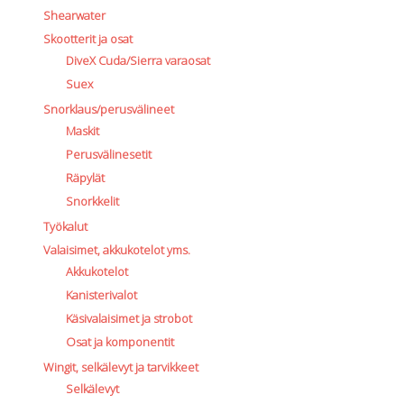
Shearwater
Skootterit ja osat
DiveX Cuda/Sierra varaosat
Suex
Snorklaus/perusvälineet
Maskit
Perusvälinesetit
Räpylät
Snorkkelit
Työkalut
Valaisimet, akkukotelot yms.
Akkukotelot
Kanisterivalot
Käsivalaisimet ja strobot
Osat ja komponentit
Wingit, selkälevyt ja tarvikkeet
Selkälevyt