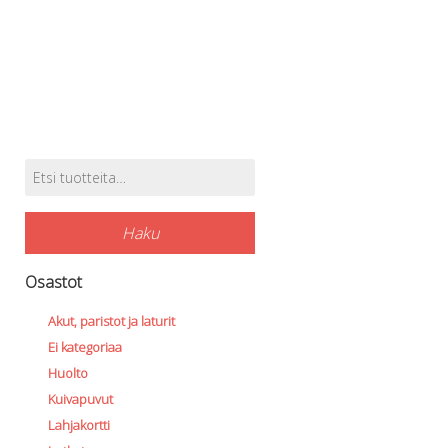
Perusvälinesetit
Räpylät
Snorkkelit
Työkalut
Valaisimet, akkukotelot yms.
Akkukotelot
Kanisterivalot
Etsi:
Käsivalaisimet ja strobot
Tuotehaku
Osat ja komponentit
Wingit, selkälevyt ja tarvikkeet
Haku
Selkälevyt
Wingit
Osastot
Wings ja selkälevytarvikkeet
Akut, paristot ja laturit
Ei kategoriaa
Huolto
Kuivapuvut
Lahjakortti