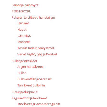
Painot ja painovyöt
POISTOKORI
Pukujen tarvikkeet, hanskat ym.
Hanskat
Huput
Lämmitys
Mansetit
Tossut, taskut, säärystimet
Venat: täyttö, tyhj. ja P-valvet
Pullot ja tarvikkeet
Argon-härpäkkeet
Pullot
Pulloventtiilit ja varaosat
Tarvikkeet pulloihin
Puvut ja aluspuvut
Regulaattorit ja tarvikkeet
Tarvikkeet ja varaosat reguihin