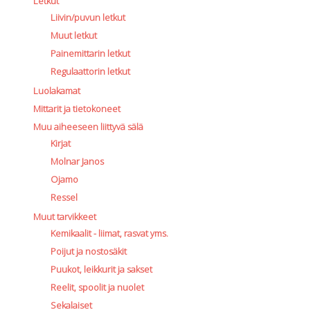
Letkut
Liivin/puvun letkut
Muut letkut
Painemittarin letkut
Regulaattorin letkut
Luolakamat
Mittarit ja tietokoneet
Muu aiheeseen liittyvä sälä
Kirjat
Molnar Janos
Ojamo
Ressel
Muut tarvikkeet
Kemikaalit - liimat, rasvat yms.
Poijut ja nostosäkit
Puukot, leikkurit ja sakset
Reelit, spoolit ja nuolet
Sekalaiset