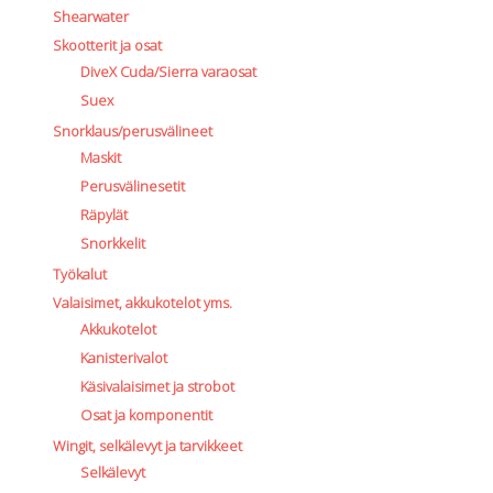
Shearwater
Skootterit ja osat
DiveX Cuda/Sierra varaosat
Suex
Snorklaus/perusvälineet
Maskit
Perusvälinesetit
Räpylät
Snorkkelit
Työkalut
Valaisimet, akkukotelot yms.
Akkukotelot
Kanisterivalot
Käsivalaisimet ja strobot
Osat ja komponentit
Wingit, selkälevyt ja tarvikkeet
Selkälevyt