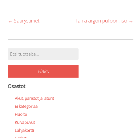
Post
←
Säärystimet
Tarra argon pulloon, iso
→
navigation
Etsi:
Tuotehaku
Haku
Osastot
Akut, paristot ja laturit
Ei kategoriaa
Huolto
Kuivapuvut
Lahjakortti