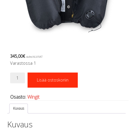
Regulaattorin letkut
Luolakamat
Mittarit ja tietokoneet
Muu aiheeseen liittyvä sälä
Kirjat
Molnar Janos
Ojamo
Ressel
345,00
€
sis/incl ALV/VAT
Muut tarvikkeet
Varastossa 1
Kemikaalit - liimat, rasvat yms.
Poijut ja nostosäkit
Stream
Puukot, leikkurit ja sakset
Lisää ostoskoriin
25
Reelit, spoolit ja nuolet
määrä
Sekalaiset
Osasto:
Wingit
Painot ja painovyöt
POISTOKORI
Kuvaus
Pukujen tarvikkeet, hanskat ym.
Hanskat
Kuvaus
Huput