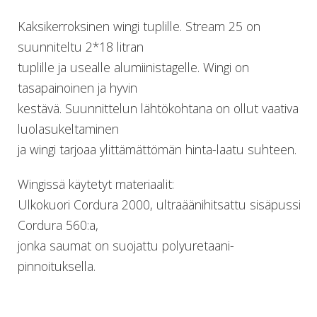
Lämmitys
Kaksikerroksinen wingi tuplille. Stream 25 on
Mansetit
suunniteltu 2*18 litran
Tossut, taskut, säärystimet
Venat: täyttö, tyhj. ja P-valvet
tuplille ja usealle alumiinistagelle. Wingi on
Pullot ja tarvikkeet
tasapainoinen ja hyvin
Argon-härpäkkeet
kestävä. Suunnittelun lähtökohtana on ollut vaativa
Pullot
luolasukeltaminen
Pulloventtiilit ja varaosat
ja wingi tarjoaa ylittämättömän hinta-laatu suhteen.
Tarvikkeet pulloihin
Puvut ja aluspuvut
Wingissä käytetyt materiaalit:
Regulaattorit ja tarvikkeet
Tarvikkeet ja varaosat reguihin
Ulkokuori Cordura 2000, ultraäänihitsattu sisäpussi
Shearwater
Cordura 560:a,
Skootterit ja osat
jonka saumat on suojattu polyuretaani-
DiveX Cuda/Sierra varaosat
pinnoituksella.
Suex
Snorklaus/perusvälineet
Maskit