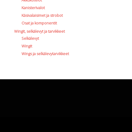
Akkukotelot
Kanisterivalot
Käsivalaisimet ja strobot
Osat ja komponentit
Wingit, selkälevyt ja tarvikkeet
Selkälevyt
Wingit
Wings ja selkälevytarvikkeet