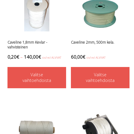
Caveline 1,8mm Kevlar -
Caveline 2mm, 500m kela.
vahvisteinen
0,20
€
–
140,00
€
60,00
€
sis/incl ALV/VAT
sis/incl ALV/VAT
This
Th
Valitse
product
Valitse
p
vaihtoehdoista
vaihtoehdoista
has
h
multiple
mu
variants.
va
The
T
options
o
may
m