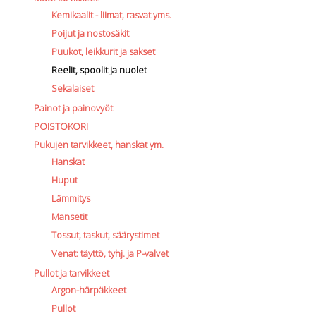
Kemikaalit - liimat, rasvat yms.
Poijut ja nostosäkit
Puukot, leikkurit ja sakset
Reelit, spoolit ja nuolet
Sekalaiset
Painot ja painovyöt
POISTOKORI
Pukujen tarvikkeet, hanskat ym.
Hanskat
Huput
Lämmitys
Mansetit
Tossut, taskut, säärystimet
Venat: täyttö, tyhj. ja P-valvet
Pullot ja tarvikkeet
Argon-härpäkkeet
Pullot