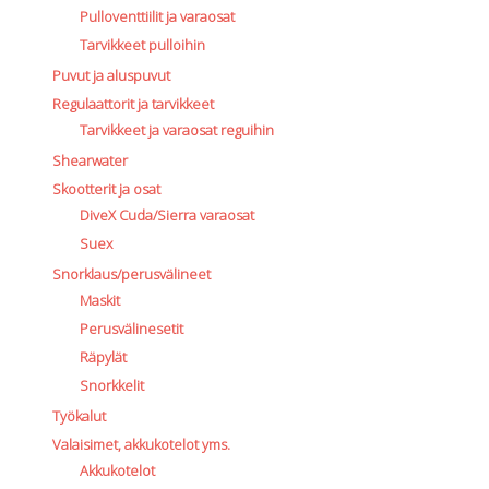
Pulloventtiilit ja varaosat
Tarvikkeet pulloihin
Puvut ja aluspuvut
Regulaattorit ja tarvikkeet
Tarvikkeet ja varaosat reguihin
Shearwater
Skootterit ja osat
DiveX Cuda/Sierra varaosat
Suex
Snorklaus/perusvälineet
Maskit
Perusvälinesetit
Räpylät
Snorkkelit
Työkalut
Valaisimet, akkukotelot yms.
Akkukotelot