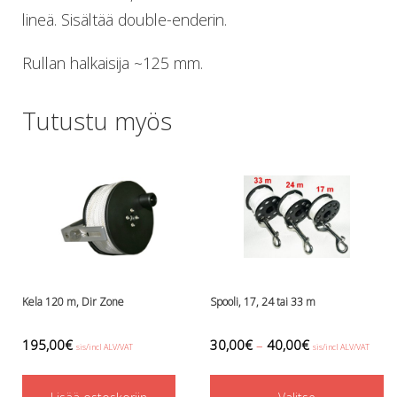
Lämmitys
lineä. Sisältää double-enderin.
Mansetit
Tossut, taskut, säärystimet
Rullan halkaisija ~125 mm.
Venat: täyttö, tyhj. ja P-valvet
Pullot ja tarvikkeet
Tutustu myös
Argon-härpäkkeet
Pullot
Pulloventtiilit ja varaosat
Tarvikkeet pulloihin
Puvut ja aluspuvut
Regulaattorit ja tarvikkeet
Tarvikkeet ja varaosat reguihin
Shearwater
Skootterit ja osat
Kela 120 m, Dir Zone
Spooli, 17, 24 tai 33 m
DiveX Cuda/Sierra varaosat
Suex
195,00
€
30,00
€
–
40,00
€
sis/incl ALV/VAT
sis/incl ALV/VAT
Snorklaus/perusvälineet
Th
Maskit