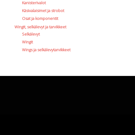
Kanisterivalot
Käsivalaisimet ja strobot
Osat ja komponentit
Wingit, selkälevyt ja tarvikkeet
Selkälevyt
Wingit
Wings ja selkälevytarvikkeet