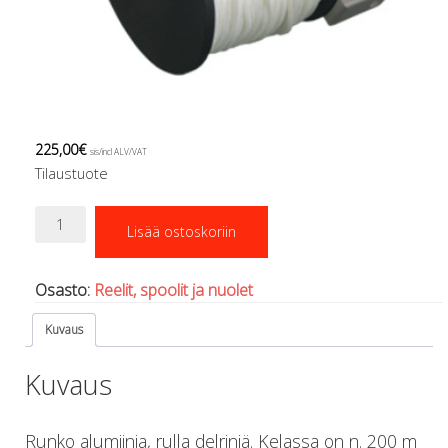
Regulaattorin letkut
Luolakamat
Mittarit ja tietokoneet
Muu aiheeseen liittyvä sälä
Kirjat
Molnar Janos
225,00
€
Ojamo
sis/incl ALV/VAT
Tilaustuote
Ressel
Muut tarvikkeet
Kela
Kemikaalit - liimat, rasvat yms.
Lisää ostoskoriin
200
Poijut ja nostosäkit
m,
Puukot, leikkurit ja sakset
Dir
Osasto:
Reelit, spoolit ja nuolet
Reelit, spoolit ja nuolet
Zone
määrä
Sekalaiset
Kuvaus
Painot ja painovyöt
POISTOKORI
Kuvaus
Pukujen tarvikkeet, hanskat ym.
Hanskat
Runko alumiinia, rulla delriniä. Kelassa on n. 200 m
Huput