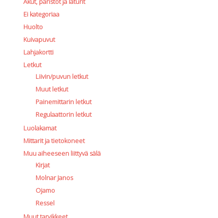
Akut, paristot ja laturit
Ei kategoriaa
Huolto
Kuivapuvut
Lahjakortti
Letkut
Liivin/puvun letkut
Muut letkut
Painemittarin letkut
Regulaattorin letkut
Luolakamat
Mittarit ja tietokoneet
Muu aiheeseen liittyvä sälä
Kirjat
Molnar Janos
Ojamo
Ressel
Muut tarvikkeet