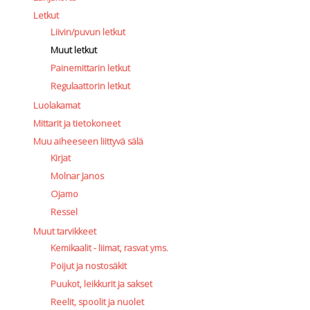
Letkut
Liivin/puvun letkut
Muut letkut
Painemittarin letkut
Regulaattorin letkut
Luolakamat
Mittarit ja tietokoneet
Muu aiheeseen liittyvä sälä
Kirjat
Molnar Janos
Ojamo
Ressel
Muut tarvikkeet
Kemikaalit - liimat, rasvat yms.
Poijut ja nostosäkit
Puukot, leikkurit ja sakset
Reelit, spoolit ja nuolet