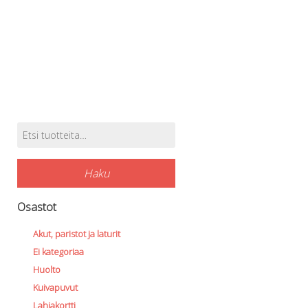
Perusvälinesetit
Räpylät
Snorkkelit
Työkalut
Valaisimet, akkukotelot yms.
Akkukotelot
Kanisterivalot
Käsivalaisimet ja strobot
Etsi:
Osat ja komponentit
Tuotehaku
Wingit, selkälevyt ja tarvikkeet
Selkälevyt
Haku
Wingit
Wings ja selkälevytarvikkeet
Osastot
Akut, paristot ja laturit
Ei kategoriaa
Huolto
Kuivapuvut
Lahjakortti