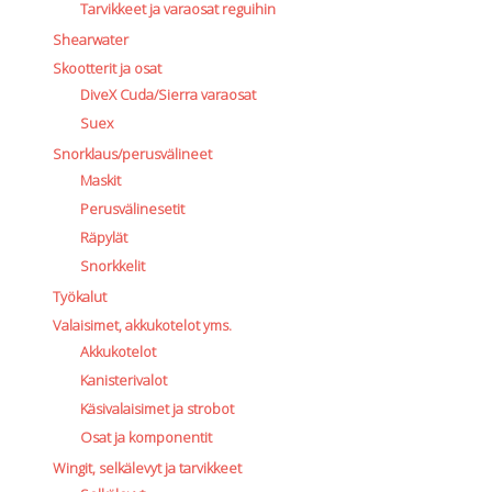
Tarvikkeet ja varaosat reguihin
Shearwater
Skootterit ja osat
DiveX Cuda/Sierra varaosat
Suex
Snorklaus/perusvälineet
Maskit
Perusvälinesetit
Räpylät
Snorkkelit
Työkalut
Valaisimet, akkukotelot yms.
Akkukotelot
Kanisterivalot
Käsivalaisimet ja strobot
Osat ja komponentit
Wingit, selkälevyt ja tarvikkeet