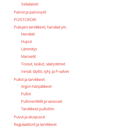
Sekalaiset
Painot ja painovyöt
POISTOKORI
Pukujen tarvikkeet, hanskat ym.
Hanskat
Huput
Lämmitys
Mansetit
Tossut, taskut, säärystimet
Venat: täyttö, tyhj. ja P-valvet
Pullot ja tarvikkeet
Argon-härpäkkeet
Pullot
Pulloventtiilit ja varaosat
Tarvikkeet pulloihin
Puvut ja aluspuvut
Regulaattorit ja tarvikkeet