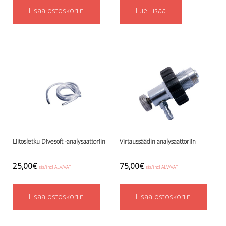
Lämmitys
Lisää ostoskoriin
Lue Lisää
Mansetit
Tossut, taskut, säärystimet
Venat: täyttö, tyhj. ja P-valvet
Pullot ja tarvikkeet
Argon-härpäkkeet
Pullot
Pulloventtiilit ja varaosat
Tarvikkeet pulloihin
Puvut ja aluspuvut
Regulaattorit ja tarvikkeet
Liitosletku Divesoft -analysaattoriin
Virtaussäädin analysaattoriin
Tarvikkeet ja varaosat reguihin
Shearwater
25,00
€
75,00
€
Skootterit ja osat
sis/incl ALV/VAT
sis/incl ALV/VAT
DiveX Cuda/Sierra varaosat
Suex
Lisää ostoskoriin
Lisää ostoskoriin
Snorklaus/perusvälineet
Maskit