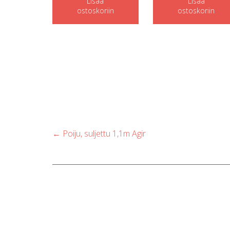
Lisää
Lisää
ostoskoriin
ostoskoriin
Post
←
Poiju, suljettu 1,1m Agir
navigation