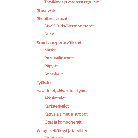
Tarvikkeet ja varaosat reguihin
Shearwater
Skootterit ja osat
DiveX Cuda/Sierra varaosat
Suex
Snorklaus/perusvälineet
Maskit
Perusvälinesetit
Räpylät
Snorkkelit
Työkalut
Valaisimet, akkukotelot yms.
Akkukotelot
Kanisterivalot
Käsivalaisimet ja strobot
Osat ja komponentit
Wingit, selkälevyt ja tarvikkeet