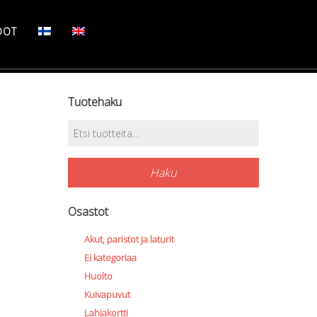
DOT
Tuotehaku
Etsi:
Haku
Osastot
Akut, paristot ja laturit
Ei kategoriaa
Huolto
Kuivapuvut
Lahjakortti