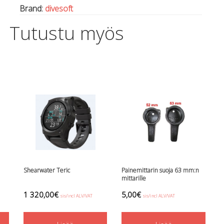
Brand:
divesoft
Tutustu myös
Shearwater Teric
Painemittarin suoja 63 mm:n
mittarille
1 320,00
€
5,00
€
sis/incl ALV/VAT
sis/incl ALV/VAT