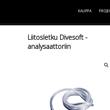
Skip
to
KAUPPA
PROJE
content
Liitosletku Divesoft -
analysaattoriin