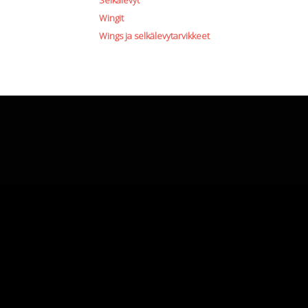
Selkälevyt
Wingit
Wings ja selkälevytarvikkeet