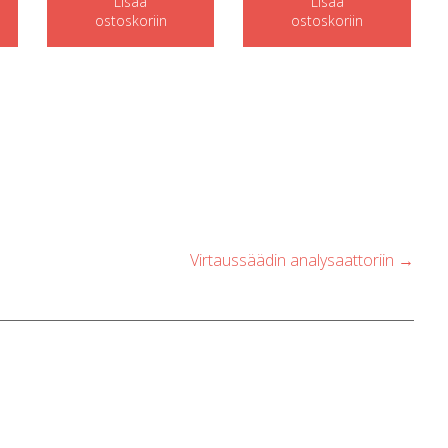
Lisää
Lisää
ostoskoriin
ostoskoriin
Virtaussäädin analysaattoriin
→