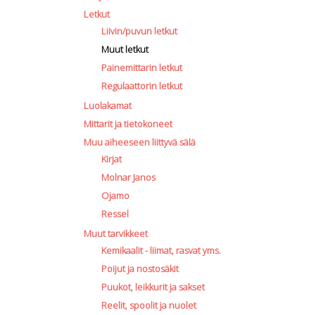
Letkut
Liivin/puvun letkut
Muut letkut
Painemittarin letkut
Regulaattorin letkut
Luolakamat
Mittarit ja tietokoneet
Muu aiheeseen liittyvä sälä
Kirjat
Molnar Janos
Ojamo
Ressel
Muut tarvikkeet
Kemikaalit - liimat, rasvat yms.
Poijut ja nostosäkit
Puukot, leikkurit ja sakset
Reelit, spoolit ja nuolet