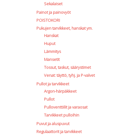
Sekalaiset
Painot ja painovyöt
POISTOKORI
Pukujen tarvikkeet, hanskat ym.
Hanskat
Huput
Lämmitys
Mansetit
Tossut, taskut, säärystimet
Venat: täyttö, tyhj. ja P-valvet
Pullot ja tarvikkeet
Argon-härpäkkeet
Pullot
Pulloventtiilit ja varaosat
Tarvikkeet pulloihin
Puvut ja aluspuvut
Regulaattorit ja tarvikkeet