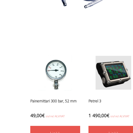
Painemittari 300 bar, 52 mm
Petrel 3
49,00
€
1 490,00
€
sis/incl ALV/VAT
sis/incl ALV/VAT