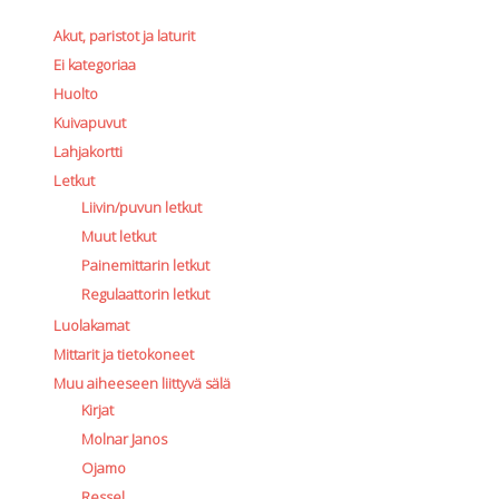
Lämmitys
Akut, paristot ja laturit
Mansetit
Ei kategoriaa
Tossut, taskut, säärystimet
Huolto
Venat: täyttö, tyhj. ja P-valvet
Kuivapuvut
Pullot ja tarvikkeet
Lahjakortti
Argon-härpäkkeet
Letkut
Pullot
Liivin/puvun letkut
Pulloventtiilit ja varaosat
Tarvikkeet pulloihin
Muut letkut
Puvut ja aluspuvut
Painemittarin letkut
Regulaattorit ja tarvikkeet
Regulaattorin letkut
Tarvikkeet ja varaosat reguihin
Luolakamat
Shearwater
Mittarit ja tietokoneet
Skootterit ja osat
Muu aiheeseen liittyvä sälä
DiveX Cuda/Sierra varaosat
Kirjat
Suex
Molnar Janos
Snorklaus/perusvälineet
Ojamo
Maskit
Ressel