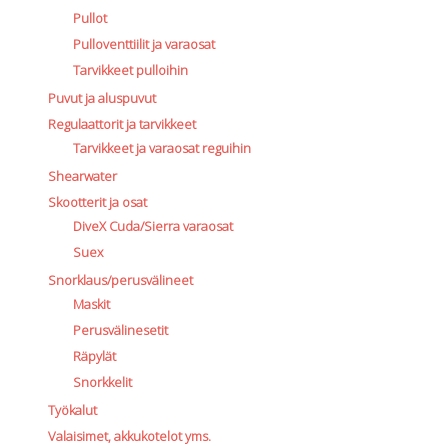
Pullot
Pulloventtiilit ja varaosat
Tarvikkeet pulloihin
Puvut ja aluspuvut
Regulaattorit ja tarvikkeet
Tarvikkeet ja varaosat reguihin
Shearwater
Skootterit ja osat
DiveX Cuda/Sierra varaosat
Suex
Snorklaus/perusvälineet
Maskit
Perusvälinesetit
Räpylät
Snorkkelit
Työkalut
Valaisimet, akkukotelot yms.