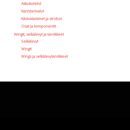
Akkukotelot
Kanisterivalot
Käsivalaisimet ja strobot
Osat ja komponentit
Wingit, selkälevyt ja tarvikkeet
Selkälevyt
Wingit
Wings ja selkälevytarvikkeet