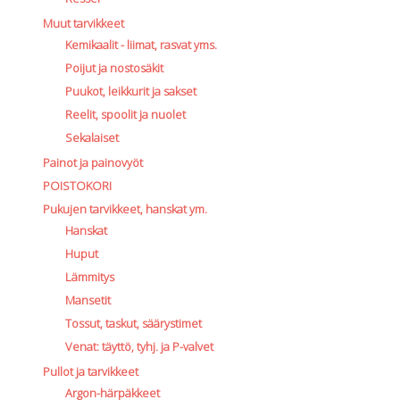
Perusvälinesetit
Muut tarvikkeet
Räpylät
Kemikaalit - liimat, rasvat yms.
Snorkkelit
Työkalut
Poijut ja nostosäkit
Valaisimet, akkukotelot yms.
Puukot, leikkurit ja sakset
Akkukotelot
Reelit, spoolit ja nuolet
Kanisterivalot
Sekalaiset
Käsivalaisimet ja strobot
Painot ja painovyöt
Osat ja komponentit
POISTOKORI
Wingit, selkälevyt ja tarvikkeet
Pukujen tarvikkeet, hanskat ym.
Selkälevyt
Hanskat
Wingit
Huput
Wings ja selkälevytarvikkeet
Lämmitys
Mansetit
Tossut, taskut, säärystimet
Venat: täyttö, tyhj. ja P-valvet
Pullot ja tarvikkeet
Argon-härpäkkeet