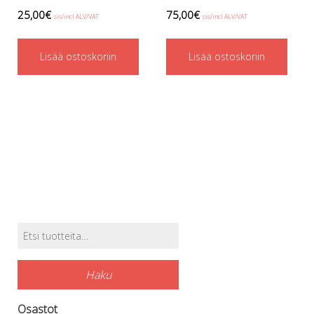
Regulaattorin letkut
25,00
€
75,00
€
sis/incl ALV/VAT
sis/incl ALV/VAT
Luolakamat
Mittarit ja tietokoneet
Lisää ostoskoriin
Lisää ostoskoriin
Muu aiheeseen liittyvä sälä
Kirjat
Molnar Janos
Ojamo
Ressel
Muut tarvikkeet
Kemikaalit - liimat, rasvat yms.
Poijut ja nostosäkit
Puukot, leikkurit ja sakset
Reelit, spoolit ja nuolet
Sekalaiset
Etsi:
Tuotehaku
Painot ja painovyöt
POISTOKORI
Haku
Pukujen tarvikkeet, hanskat ym.
Hanskat
Osastot
Huput