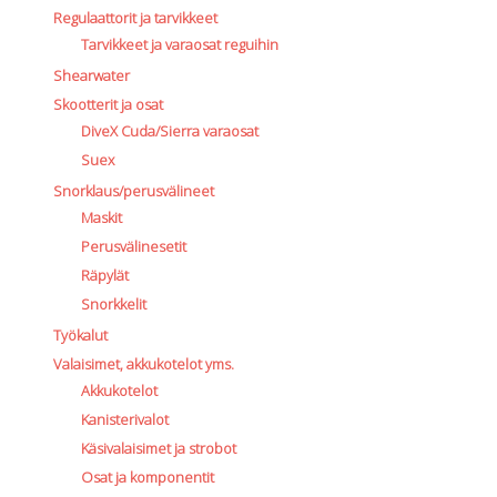
Regulaattorit ja tarvikkeet
Tarvikkeet ja varaosat reguihin
Shearwater
Skootterit ja osat
DiveX Cuda/Sierra varaosat
Suex
Snorklaus/perusvälineet
Maskit
Perusvälinesetit
Räpylät
Snorkkelit
Työkalut
Valaisimet, akkukotelot yms.
Akkukotelot
Kanisterivalot
Käsivalaisimet ja strobot
Osat ja komponentit