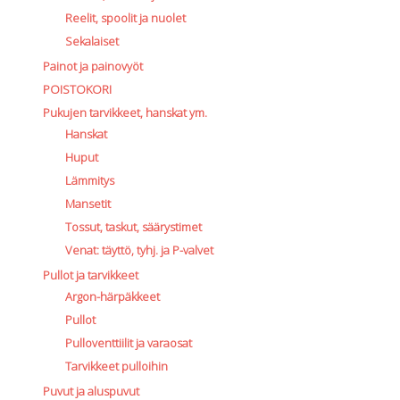
Reelit, spoolit ja nuolet
Sekalaiset
Painot ja painovyöt
POISTOKORI
Pukujen tarvikkeet, hanskat ym.
Hanskat
Huput
Lämmitys
Mansetit
Tossut, taskut, säärystimet
Venat: täyttö, tyhj. ja P-valvet
Pullot ja tarvikkeet
Argon-härpäkkeet
Pullot
Pulloventtiilit ja varaosat
Tarvikkeet pulloihin
Puvut ja aluspuvut