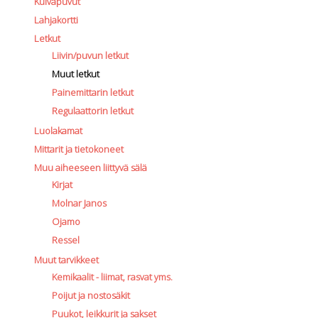
Kuivapuvut
Lahjakortti
Letkut
Liivin/puvun letkut
Muut letkut
Painemittarin letkut
Regulaattorin letkut
Luolakamat
Mittarit ja tietokoneet
Muu aiheeseen liittyvä sälä
Kirjat
Molnar Janos
Ojamo
Ressel
Muut tarvikkeet
Kemikaalit - liimat, rasvat yms.
Poijut ja nostosäkit
Puukot, leikkurit ja sakset