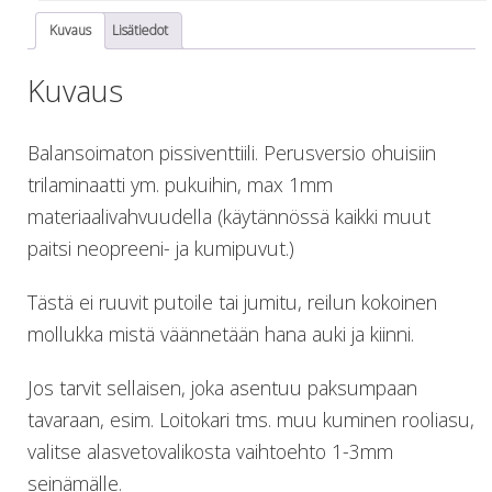
Lämmitys
Kuvaus
Lisätiedot
Mansetit
Tossut, taskut, säärystimet
Kuvaus
Venat: täyttö, tyhj. ja P-valvet
Pullot ja tarvikkeet
Balansoimaton pissiventtiili. Perusversio ohuisiin
Argon-härpäkkeet
Pullot
trilaminaatti ym. pukuihin, max 1mm
Pulloventtiilit ja varaosat
materiaalivahvuudella (käytännössä kaikki muut
Tarvikkeet pulloihin
paitsi neopreeni- ja kumipuvut.)
Puvut ja aluspuvut
Regulaattorit ja tarvikkeet
Tästä ei ruuvit putoile tai jumitu, reilun kokoinen
Tarvikkeet ja varaosat reguihin
mollukka mistä väännetään hana auki ja kiinni.
Shearwater
Skootterit ja osat
Jos tarvit sellaisen, joka asentuu paksumpaan
DiveX Cuda/Sierra varaosat
Suex
tavaraan, esim. Loitokari tms. muu kuminen rooliasu,
Snorklaus/perusvälineet
valitse alasvetovalikosta vaihtoehto 1-3mm
Maskit
seinämälle.