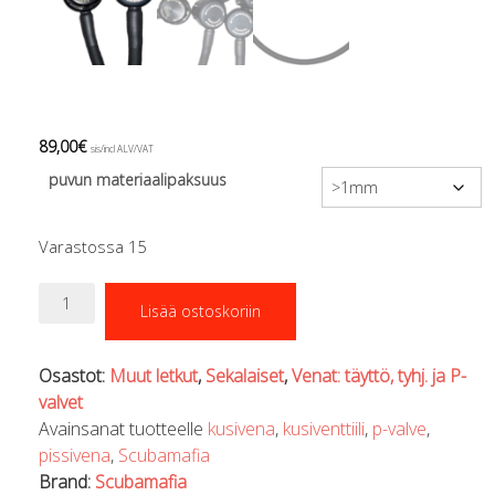
Regulaattorin letkut
Luolakamat
Mittarit ja tietokoneet
Muu aiheeseen liittyvä sälä
Kirjat
Molnar Janos
89,00
€
sis/incl ALV/VAT
Ojamo
puvun materiaalipaksuus
Ressel
Muut tarvikkeet
Varastossa 15
Kemikaalit - liimat, rasvat yms.
Poijut ja nostosäkit
Scubamafia
Puukot, leikkurit ja sakset
Lisää ostoskoriin
P-
Reelit, spoolit ja nuolet
valve,
Sekalaiset
balansoimaton
Osastot:
Muut letkut
,
Sekalaiset
,
Venat: täyttö, tyhj. ja P-
Painot ja painovyöt
määrä
valvet
POISTOKORI
Avainsanat tuotteelle
kusivena
,
kusiventtiili
,
p-valve
,
Pukujen tarvikkeet, hanskat ym.
pissivena
,
Scubamafia
Hanskat
Brand:
Scubamafia
Huput