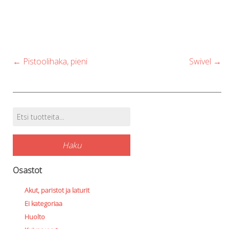
options
may
be
chosen
Post
←
Pistoolihaka, pieni
Swivel
→
on
navigation
the
product
page
Etsi:
Tuotehaku
Haku
Osastot
Akut, paristot ja laturit
Ei kategoriaa
Huolto