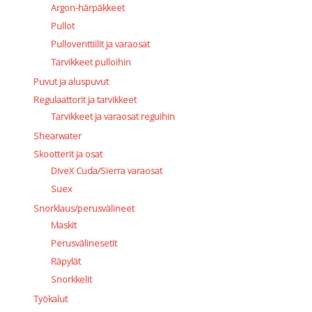
Argon-härpäkkeet
Pullot
Pulloventtiilit ja varaosat
Tarvikkeet pulloihin
Puvut ja aluspuvut
Regulaattorit ja tarvikkeet
Tarvikkeet ja varaosat reguihin
Shearwater
Skootterit ja osat
DiveX Cuda/Sierra varaosat
Suex
Snorklaus/perusvälineet
Maskit
Perusvälinesetit
Räpylät
Snorkkelit
Työkalut