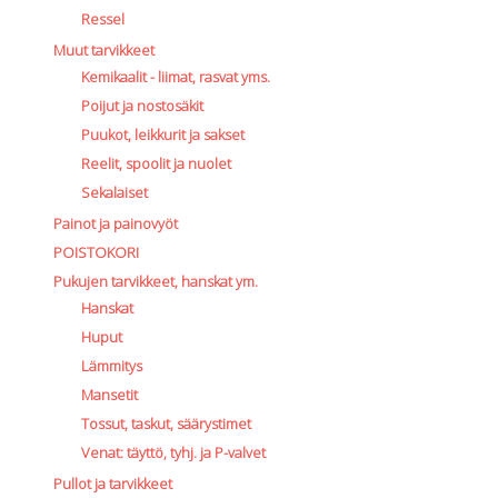
Perusvälinesetit
Ressel
Räpylät
Muut tarvikkeet
Snorkkelit
Kemikaalit - liimat, rasvat yms.
Työkalut
Poijut ja nostosäkit
Valaisimet, akkukotelot yms.
Puukot, leikkurit ja sakset
Akkukotelot
Kanisterivalot
Reelit, spoolit ja nuolet
Käsivalaisimet ja strobot
Sekalaiset
Osat ja komponentit
Painot ja painovyöt
Wingit, selkälevyt ja tarvikkeet
POISTOKORI
Selkälevyt
Pukujen tarvikkeet, hanskat ym.
Wingit
Hanskat
Wings ja selkälevytarvikkeet
Huput
Lämmitys
Mansetit
Tossut, taskut, säärystimet
Venat: täyttö, tyhj. ja P-valvet
Pullot ja tarvikkeet