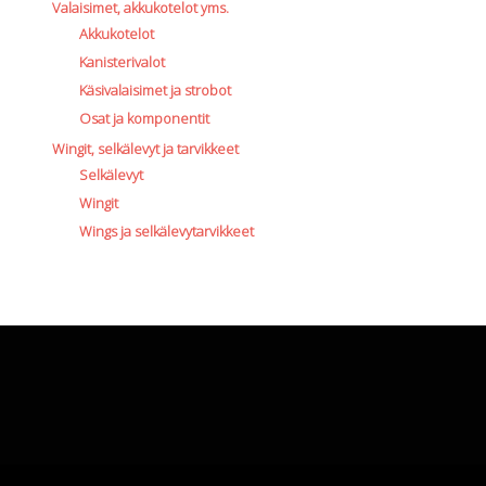
Valaisimet, akkukotelot yms.
Akkukotelot
Kanisterivalot
Käsivalaisimet ja strobot
Osat ja komponentit
Wingit, selkälevyt ja tarvikkeet
Selkälevyt
Wingit
Wings ja selkälevytarvikkeet