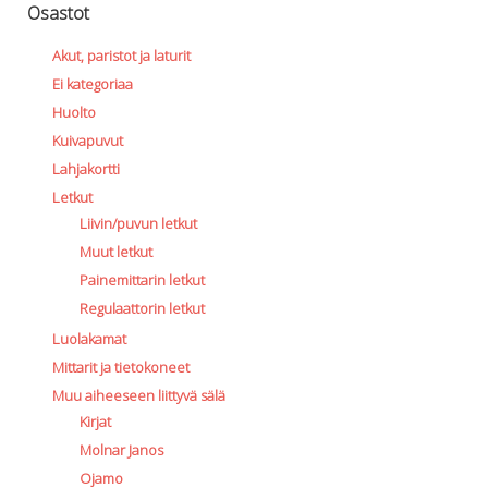
Osastot
Lämmitys
Mansetit
Akut, paristot ja laturit
Tossut, taskut, säärystimet
Ei kategoriaa
Venat: täyttö, tyhj. ja P-valvet
Huolto
Pullot ja tarvikkeet
Kuivapuvut
Argon-härpäkkeet
Lahjakortti
Pullot
Letkut
Pulloventtiilit ja varaosat
Liivin/puvun letkut
Tarvikkeet pulloihin
Muut letkut
Puvut ja aluspuvut
Painemittarin letkut
Regulaattorit ja tarvikkeet
Tarvikkeet ja varaosat reguihin
Regulaattorin letkut
Shearwater
Luolakamat
Skootterit ja osat
Mittarit ja tietokoneet
DiveX Cuda/Sierra varaosat
Muu aiheeseen liittyvä sälä
Suex
Kirjat
Snorklaus/perusvälineet
Molnar Janos
Maskit
Ojamo