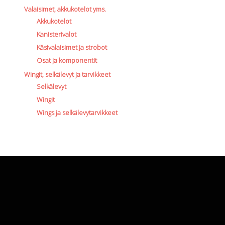
Valaisimet, akkukotelot yms.
Akkukotelot
Kanisterivalot
Käsivalaisimet ja strobot
Osat ja komponentit
Wingit, selkälevyt ja tarvikkeet
Selkälevyt
Wingit
Wings ja selkälevytarvikkeet