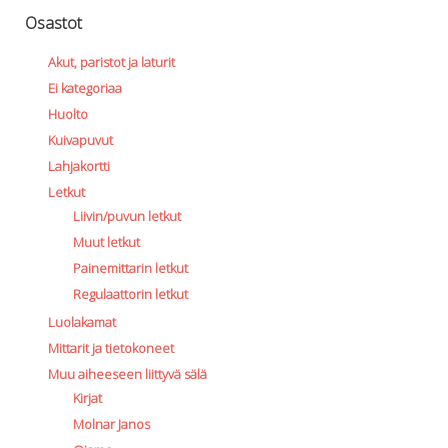
Osastot
Akut, paristot ja laturit
Ei kategoriaa
Huolto
Kuivapuvut
Lahjakortti
Letkut
Liivin/puvun letkut
Muut letkut
Painemittarin letkut
Regulaattorin letkut
Luolakamat
Mittarit ja tietokoneet
Muu aiheeseen liittyvä sälä
Kirjat
Molnar Janos