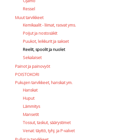
Ojamo
Ressel
Muut tarvikkeet
Kemikaalit - liimat, rasvat yms.
Poijut ja nostosäkit
Puukot, leikkurit ja sakset
Reelit, spoolit ja nuolet
Sekalaiset
Painot ja painovyöt
POISTOKORI
Pukujen tarvikkeet, hanskat ym.
Hanskat
Huput
Lämmitys
Mansetit
Tossut, taskut, säärystimet
Venat: täyttö, tyhj. ja P-valvet
Pullot ja tarvikkeet