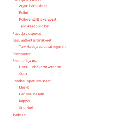
Argon-härpäkkeet
Pullot
Pulloventtiilit ja varaosat
Tarvikkeet pulloihin
Puvut ja aluspuvut
Regulaattorit ja tarvikkeet
Tarvikkeet ja varaosat reguihin
Shearwater
Skootterit ja osat
DiveX Cuda/Sierra varaosat
Suex
Snorklaus/perusvälineet
Maskit
Perusvälinesetit
Räpylät
Snorkkelit
Työkalut