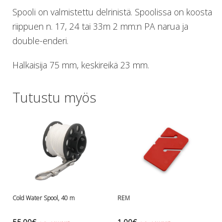
Lämmitys
Spooli on valmistettu delrinistä. Spoolissa on koosta
Mansetit
riippuen n. 17, 24 tai 33m 2 mm:n PA narua ja
Tossut, taskut, säärystimet
double-enderi.
Venat: täyttö, tyhj. ja P-valvet
Pullot ja tarvikkeet
Halkaisija 75 mm, keskireikä 23 mm.
Argon-härpäkkeet
Pullot
Pulloventtiilit ja varaosat
Tutustu myös
Tarvikkeet pulloihin
Puvut ja aluspuvut
Regulaattorit ja tarvikkeet
Tarvikkeet ja varaosat reguihin
Shearwater
Skootterit ja osat
DiveX Cuda/Sierra varaosat
Suex
Cold Water Spool, 40 m
REM
Snorklaus/perusvälineet
Maskit