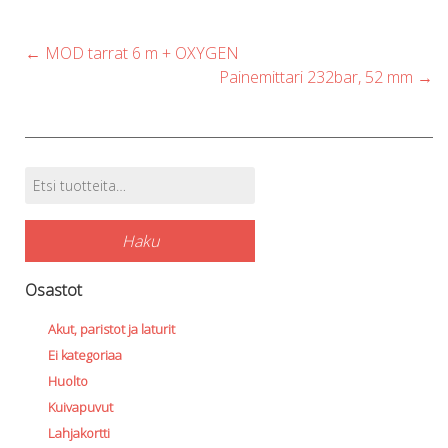
Post
←
MOD tarrat 6 m + OXYGEN
navigation
Painemittari 232bar, 52 mm
→
Etsi:
Tuotehaku
Haku
Osastot
Akut, paristot ja laturit
Ei kategoriaa
Huolto
Kuivapuvut
Lahjakortti