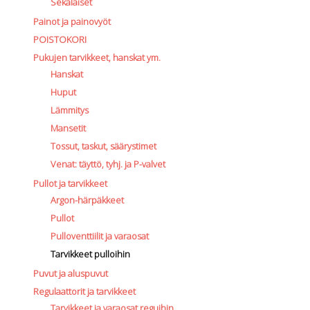
Sekalaiset
Painot ja painovyöt
POISTOKORI
Pukujen tarvikkeet, hanskat ym.
Hanskat
Huput
Lämmitys
Mansetit
Tossut, taskut, säärystimet
Venat: täyttö, tyhj. ja P-valvet
Pullot ja tarvikkeet
Argon-härpäkkeet
Pullot
Pulloventtiilit ja varaosat
Tarvikkeet pulloihin
Puvut ja aluspuvut
Regulaattorit ja tarvikkeet
Tarvikkeet ja varaosat reguihin