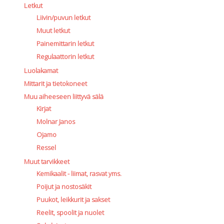
Letkut
Liivin/puvun letkut
Muut letkut
Painemittarin letkut
Regulaattorin letkut
Luolakamat
Mittarit ja tietokoneet
Muu aiheeseen liittyvä sälä
Kirjat
Molnar Janos
Ojamo
Ressel
Muut tarvikkeet
Kemikaalit - liimat, rasvat yms.
Poijut ja nostosäkit
Puukot, leikkurit ja sakset
Reelit, spoolit ja nuolet