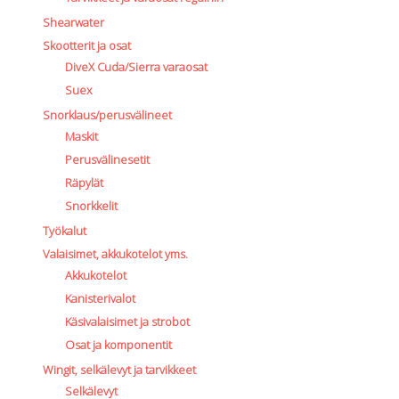
Shearwater
Skootterit ja osat
DiveX Cuda/Sierra varaosat
Suex
Snorklaus/perusvälineet
Maskit
Perusvälinesetit
Räpylät
Snorkkelit
Työkalut
Valaisimet, akkukotelot yms.
Akkukotelot
Kanisterivalot
Käsivalaisimet ja strobot
Osat ja komponentit
Wingit, selkälevyt ja tarvikkeet
Selkälevyt