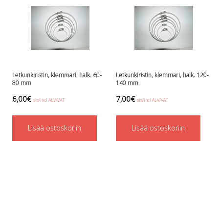
Perusvälinesetit
Räpylät
Snorkkelit
Työkalut
Valaisimet, akkukotelot yms.
Akkukotelot
Kanisterivalot
Letkunkiristin, klemmari, halk. 60-
Letkunkiristin, klemmari, halk. 120-
80 mm
140 mm
Käsivalaisimet ja strobot
Osat ja komponentit
6,00
€
7,00
€
sis/incl ALV/VAT
sis/incl ALV/VAT
Wingit, selkälevyt ja tarvikkeet
Selkälevyt
Lisää ostoskoriin
Lisää ostoskoriin
Wingit
Wings ja selkälevytarvikkeet