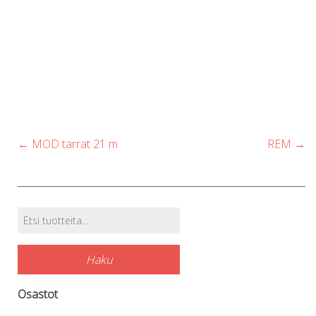
Post
←
MOD tarrat 21 m
REM
→
navigation
Etsi:
Tuotehaku
Haku
Osastot