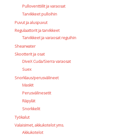
Pulloventtiilit ja varaosat
Tarvikkeet pulloihin
Puvut ja aluspuvut
Regulaattorit ja tarvikkeet
Tarvikkeet ja varaosat reguihin
Shearwater
Skootterit ja osat
DiveX Cuda/Sierra varaosat
Suex
Snorklaus/perusvälineet
Maskit
Perusvälinesetit
Räpylät
Snorkkelit
Työkalut
Valaisimet, akkukotelot yms.
Akkukotelot