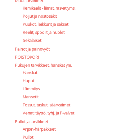
Muut tarvikkeet
Kemikaalit - liimat, rasvat yms.
Poijut ja nostosäkit
Puukot, leikkurit ja sakset
Reelit, spoolit ja nuolet
Sekalaiset
Painot ja painovyöt
POISTOKORI
Pukujen tarvikkeet, hanskat ym.
Hanskat
Huput
Lämmitys
Mansetit
Tossut, taskut, säärystimet
Venat: täyttö, tyhj. ja P-valvet
Pullot ja tarvikkeet
Argon-härpäkkeet
Pullot