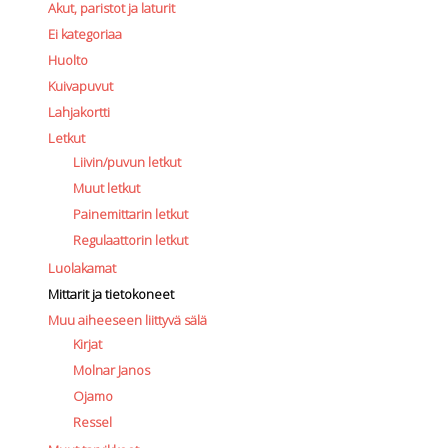
Akut, paristot ja laturit
Ei kategoriaa
Huolto
Kuivapuvut
Lahjakortti
Letkut
Liivin/puvun letkut
Muut letkut
Painemittarin letkut
Regulaattorin letkut
Luolakamat
Mittarit ja tietokoneet
Muu aiheeseen liittyvä sälä
Kirjat
Molnar Janos
Ojamo
Ressel