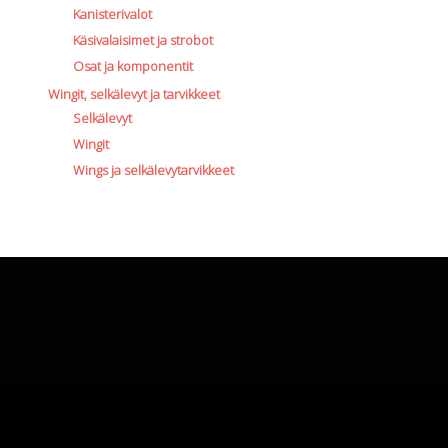
Kanisterivalot
Käsivalaisimet ja strobot
Osat ja komponentit
Wingit, selkälevyt ja tarvikkeet
Selkälevyt
Wingit
Wings ja selkälevytarvikkeet