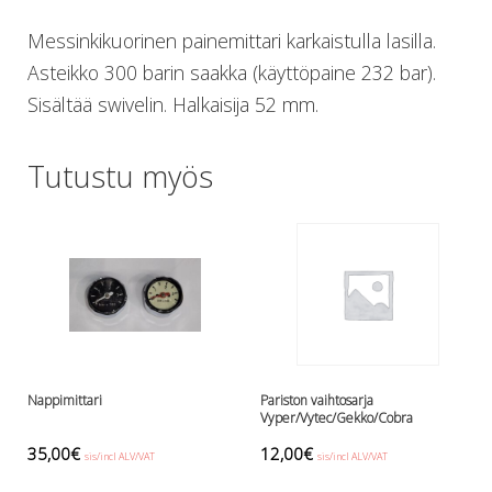
Lämmitys
Messinkikuorinen painemittari karkaistulla lasilla.
Mansetit
Asteikko 300 barin saakka (käyttöpaine 232 bar).
Tossut, taskut, säärystimet
Venat: täyttö, tyhj. ja P-valvet
Sisältää swivelin. Halkaisija 52 mm.
Pullot ja tarvikkeet
Argon-härpäkkeet
Tutustu myös
Pullot
Pulloventtiilit ja varaosat
Tarvikkeet pulloihin
Puvut ja aluspuvut
Regulaattorit ja tarvikkeet
Tarvikkeet ja varaosat reguihin
Shearwater
Skootterit ja osat
DiveX Cuda/Sierra varaosat
Nappimittari
Pariston vaihtosarja
Suex
Vyper/Vytec/Gekko/Cobra
Snorklaus/perusvälineet
35,00
€
12,00
€
sis/incl ALV/VAT
sis/incl ALV/VAT
Maskit
This