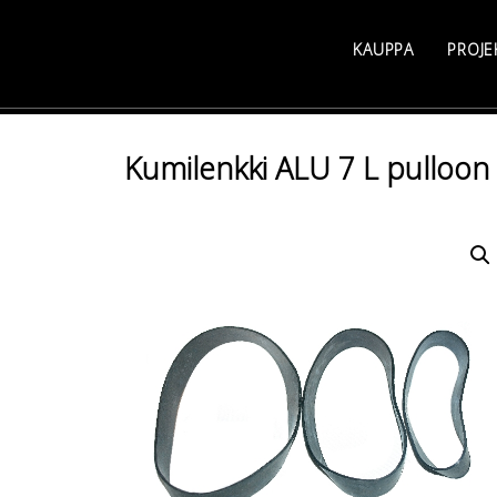
Skip
to
KAUPPA
PROJE
content
Kumilenkki ALU 7 L pulloon