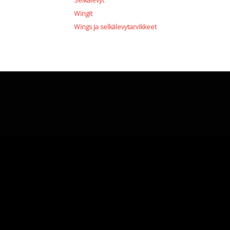
Selkälevyt
Wingit
Wings ja selkälevytarvikkeet