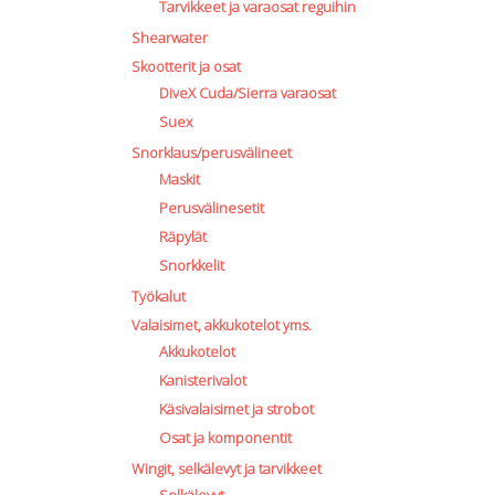
Tarvikkeet ja varaosat reguihin
Shearwater
Skootterit ja osat
DiveX Cuda/Sierra varaosat
Suex
Snorklaus/perusvälineet
Maskit
Perusvälinesetit
Räpylät
Snorkkelit
Työkalut
Valaisimet, akkukotelot yms.
Akkukotelot
Kanisterivalot
Käsivalaisimet ja strobot
Osat ja komponentit
Wingit, selkälevyt ja tarvikkeet