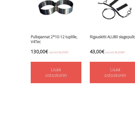
Pullopannat 2*10-12 tuplille,
Rigauskitti ALU80 stagepull
V4Tec
130,00
€
43,00
€
sis/incl ALV/VAT
sis/incl ALV/VAT
Lisää
Lisää
ostoskoriin
ostoskoriin