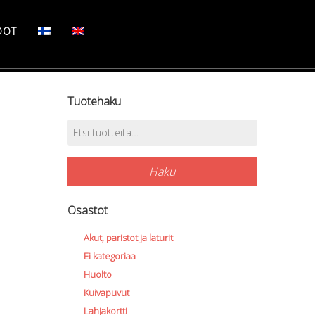
DOT
Tuotehaku
Etsi:
Haku
Osastot
Akut, paristot ja laturit
Ei kategoriaa
Huolto
Kuivapuvut
Lahjakortti