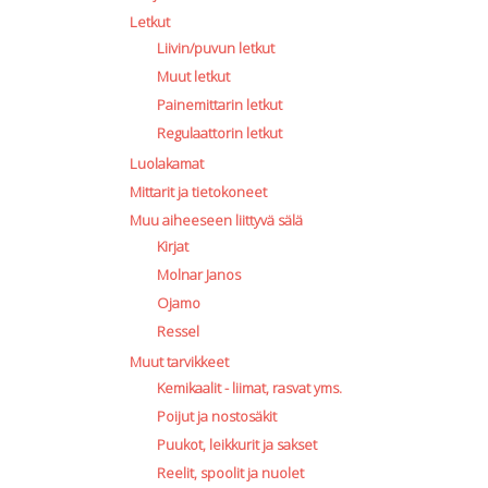
Letkut
Liivin/puvun letkut
Muut letkut
Painemittarin letkut
Regulaattorin letkut
Luolakamat
Mittarit ja tietokoneet
Muu aiheeseen liittyvä sälä
Kirjat
Molnar Janos
Ojamo
Ressel
Muut tarvikkeet
Kemikaalit - liimat, rasvat yms.
Poijut ja nostosäkit
Puukot, leikkurit ja sakset
Reelit, spoolit ja nuolet