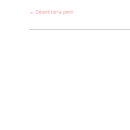
Post
←
Diluent tarra, pieni
navigation