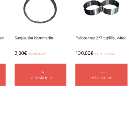
oon
Suojasukka klemmariin
Pullopannat 2*7 tuplille, V4tec
2,00
€
130,00
€
sis/incl ALV/VAT
sis/incl ALV/VAT
Lisää
Lisää
ostoskoriin
ostoskoriin