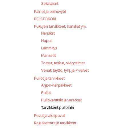
Sekalaiset
Painot ja painovyöt
POISTOKORI
Pukujen tarvikkeet, hanskat ym.
Hanskat
Huput
Lämmitys
Mansetit
Tossut, taskut, säärystimet
Venat: täyttö, tyhj. ja P-valvet
Pullot ja tarvikkeet
Argon-härpäkkeet
Pullot
Pulloventtiilit ja varaosat
Tarvikkeet pulloihin
Puvut ja aluspuvut
Regulaattorit ja tarvikkeet