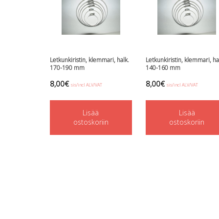
Letkunkiristin, klemmari, halk.
Letkunkiristin, klemmari, ha
170-190 mm
140-160 mm
8,00
€
8,00
€
sis/incl ALV/VAT
sis/incl ALV/VAT
Lisää
Lisää
ostoskoriin
ostoskoriin