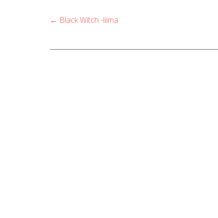
Post
←
Black Witch -liima
navigation