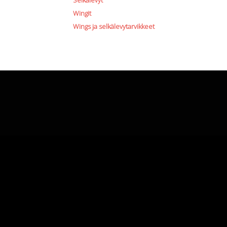
Selkälevyt
Wingit
Wings ja selkälevytarvikkeet