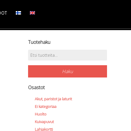
DOT
Tuotehaku
Etsi:
Haku
Osastot
Akut, paristot ja laturit
Ei kategoriaa
Huolto
Kuivapuvut
Lahjakortti