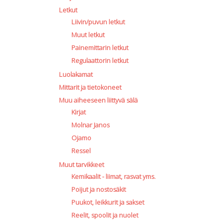
Letkut
Liivin/puvun letkut
Muut letkut
Painemittarin letkut
Regulaattorin letkut
Luolakamat
Mittarit ja tietokoneet
Muu aiheeseen liittyvä sälä
Kirjat
Molnar Janos
Ojamo
Ressel
Muut tarvikkeet
Kemikaalit - liimat, rasvat yms.
Poijut ja nostosäkit
Puukot, leikkurit ja sakset
Reelit, spoolit ja nuolet