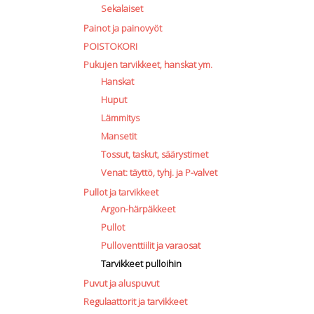
Sekalaiset
Painot ja painovyöt
POISTOKORI
Pukujen tarvikkeet, hanskat ym.
Hanskat
Huput
Lämmitys
Mansetit
Tossut, taskut, säärystimet
Venat: täyttö, tyhj. ja P-valvet
Pullot ja tarvikkeet
Argon-härpäkkeet
Pullot
Pulloventtiilit ja varaosat
Tarvikkeet pulloihin
Puvut ja aluspuvut
Regulaattorit ja tarvikkeet