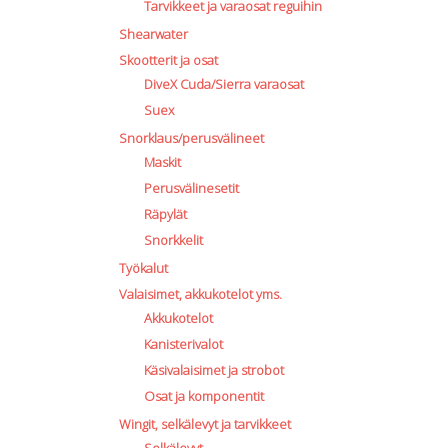
Tarvikkeet ja varaosat reguihin
Shearwater
Skootterit ja osat
DiveX Cuda/Sierra varaosat
Suex
Snorklaus/perusvälineet
Maskit
Perusvälinesetit
Räpylät
Snorkkelit
Työkalut
Valaisimet, akkukotelot yms.
Akkukotelot
Kanisterivalot
Käsivalaisimet ja strobot
Osat ja komponentit
Wingit, selkälevyt ja tarvikkeet