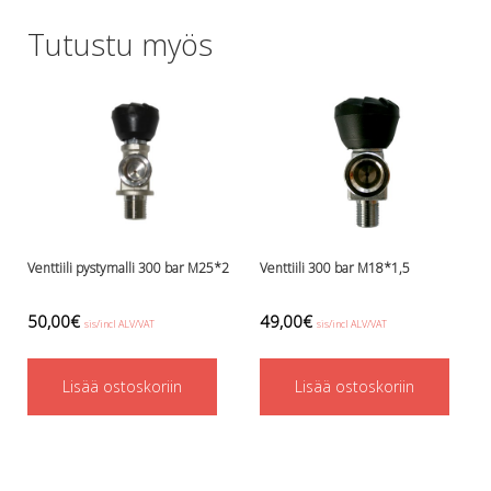
Lämmitys
Tutustu myös
Mansetit
Tossut, taskut, säärystimet
Venat: täyttö, tyhj. ja P-valvet
Pullot ja tarvikkeet
Argon-härpäkkeet
Pullot
Pulloventtiilit ja varaosat
Tarvikkeet pulloihin
Puvut ja aluspuvut
Venttiili pystymalli 300 bar M25*2
Venttiili 300 bar M18*1,5
Regulaattorit ja tarvikkeet
Tarvikkeet ja varaosat reguihin
50,00
€
49,00
€
sis/incl ALV/VAT
sis/incl ALV/VAT
Shearwater
Skootterit ja osat
Lisää ostoskoriin
Lisää ostoskoriin
DiveX Cuda/Sierra varaosat
Suex
Snorklaus/perusvälineet
Maskit