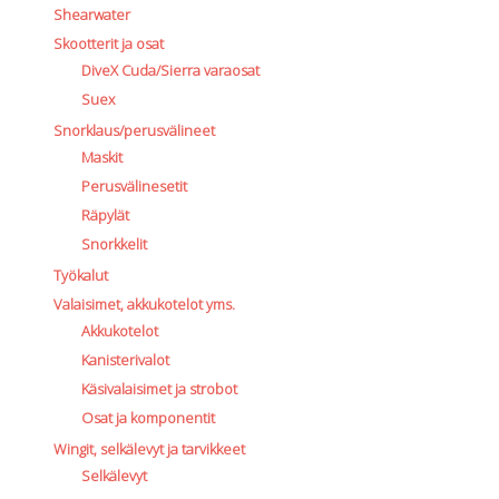
Shearwater
Skootterit ja osat
DiveX Cuda/Sierra varaosat
Suex
Snorklaus/perusvälineet
Maskit
Perusvälinesetit
Räpylät
Snorkkelit
Työkalut
Valaisimet, akkukotelot yms.
Akkukotelot
Kanisterivalot
Käsivalaisimet ja strobot
Osat ja komponentit
Wingit, selkälevyt ja tarvikkeet
Selkälevyt