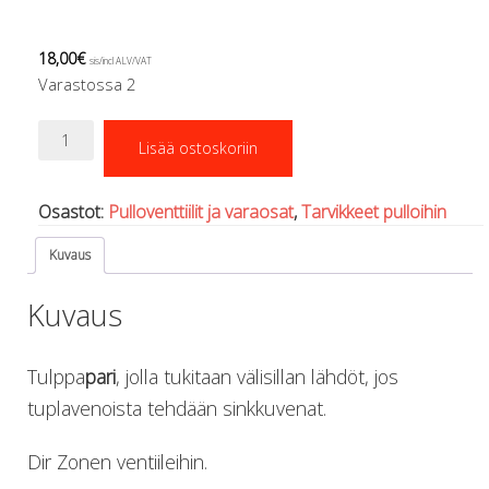
Regulaattorin letkut
Luolakamat
18,00
€
Mittarit ja tietokoneet
sis/incl ALV/VAT
Varastossa 2
Muu aiheeseen liittyvä sälä
Kirjat
DirZone
Molnar Janos
Lisää ostoskoriin
venttiilin
Ojamo
tulpat
Ressel
määrä
Osastot:
Pulloventtiilit ja varaosat
,
Tarvikkeet pulloihin
Muut tarvikkeet
Kemikaalit - liimat, rasvat yms.
Kuvaus
Poijut ja nostosäkit
Puukot, leikkurit ja sakset
Kuvaus
Reelit, spoolit ja nuolet
Sekalaiset
Tulppa
pari
, jolla tukitaan välisillan lähdöt, jos
Painot ja painovyöt
POISTOKORI
tuplavenoista tehdään sinkkuvenat.
Pukujen tarvikkeet, hanskat ym.
Hanskat
Dir Zonen ventiileihin.
Huput