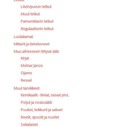
Liivin/puvun letkut
Muut letkut
Painemittarin letkut
Regulaattorin letkut
Luolakamat
Mittarit ja tietokoneet
Muu aiheeseen liittyvä sälä
Kirjat
Molnar Janos
Ojamo
Ressel
Muut tarvikkeet
Kemikaalit - liimat, rasvat yms.
Poijut ja nostosäkit
Puukot, leikkurit ja sakset
Reelit, spoolit ja nuolet
Sekalaiset