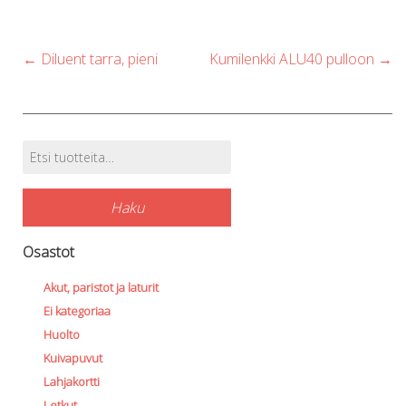
Post
←
Diluent tarra, pieni
Kumilenkki ALU40 pulloon
→
navigation
Etsi:
Tuotehaku
Haku
Osastot
Akut, paristot ja laturit
Ei kategoriaa
Huolto
Kuivapuvut
Lahjakortti
Letkut