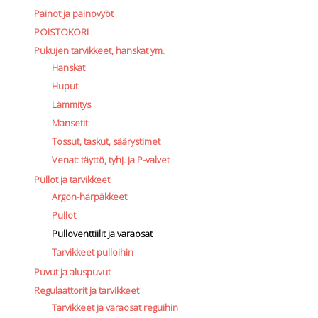
Painot ja painovyöt
POISTOKORI
Pukujen tarvikkeet, hanskat ym.
Hanskat
Huput
Lämmitys
Mansetit
Tossut, taskut, säärystimet
Venat: täyttö, tyhj. ja P-valvet
Pullot ja tarvikkeet
Argon-härpäkkeet
Pullot
Pulloventtiilit ja varaosat
Tarvikkeet pulloihin
Puvut ja aluspuvut
Regulaattorit ja tarvikkeet
Tarvikkeet ja varaosat reguihin