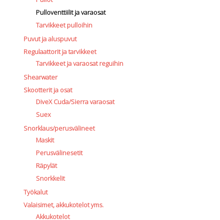
Pulloventtiilit ja varaosat
Tarvikkeet pulloihin
Puvut ja aluspuvut
Regulaattorit ja tarvikkeet
Tarvikkeet ja varaosat reguihin
Shearwater
Skootterit ja osat
DiveX Cuda/Sierra varaosat
Suex
Snorklaus/perusvälineet
Maskit
Perusvälinesetit
Räpylät
Snorkkelit
Työkalut
Valaisimet, akkukotelot yms.
Akkukotelot