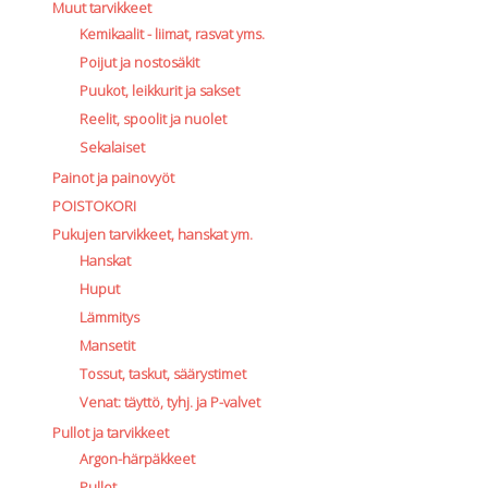
Muut tarvikkeet
Kemikaalit - liimat, rasvat yms.
Poijut ja nostosäkit
Puukot, leikkurit ja sakset
Reelit, spoolit ja nuolet
Sekalaiset
Painot ja painovyöt
POISTOKORI
Pukujen tarvikkeet, hanskat ym.
Hanskat
Huput
Lämmitys
Mansetit
Tossut, taskut, säärystimet
Venat: täyttö, tyhj. ja P-valvet
Pullot ja tarvikkeet
Argon-härpäkkeet
Pullot