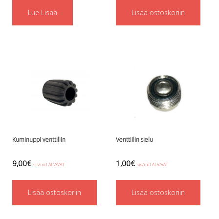
Perusvälinesetit
Lue Lisää
Lisää ostoskoriin
Räpylät
Snorkkelit
Työkalut
Valaisimet, akkukotelot yms.
Akkukotelot
Kanisterivalot
Käsivalaisimet ja strobot
Osat ja komponentit
Wingit, selkälevyt ja tarvikkeet
Selkälevyt
Wingit
Kuminuppi venttiliin
Venttiilin sielu
Wings ja selkälevytarvikkeet
9,00
€
1,00
€
sis/incl ALV/VAT
sis/incl ALV/VAT
Lisää ostoskoriin
Lisää ostoskoriin