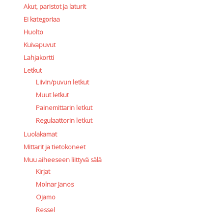
Akut, paristot ja laturit
Ei kategoriaa
Huolto
Kuivapuvut
Lahjakortti
Letkut
Liivin/puvun letkut
Muut letkut
Painemittarin letkut
Regulaattorin letkut
Luolakamat
Mittarit ja tietokoneet
Muu aiheeseen liittyvä sälä
Kirjat
Molnar Janos
Ojamo
Ressel