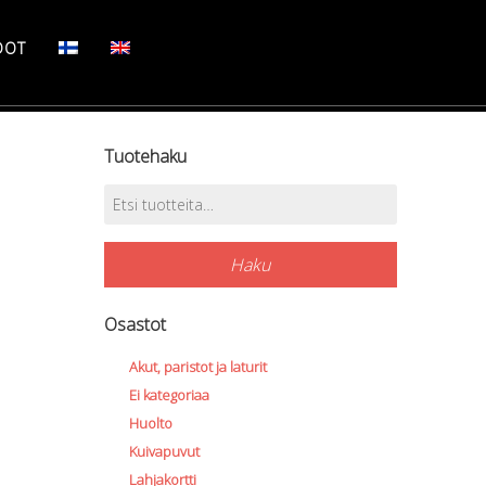
DOT
Tuotehaku
Etsi:
Haku
Osastot
Akut, paristot ja laturit
Ei kategoriaa
Huolto
Kuivapuvut
Lahjakortti