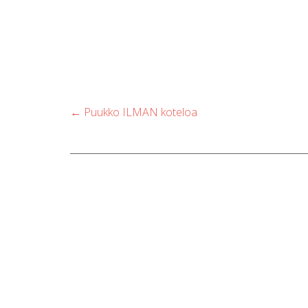
Post
←
Puukko ILMAN koteloa
navigation