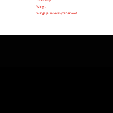
Selkälevyt
Wingit
Wings ja selkälevytarvikkeet