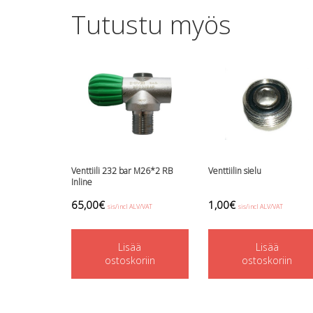
Tutustu myös
Venttiili 232 bar M26*2 RB
Venttiilin sielu
Inline
65,00
€
1,00
€
sis/incl ALV/VAT
sis/incl ALV/VAT
Lisää
Lisää
ostoskoriin
ostoskoriin