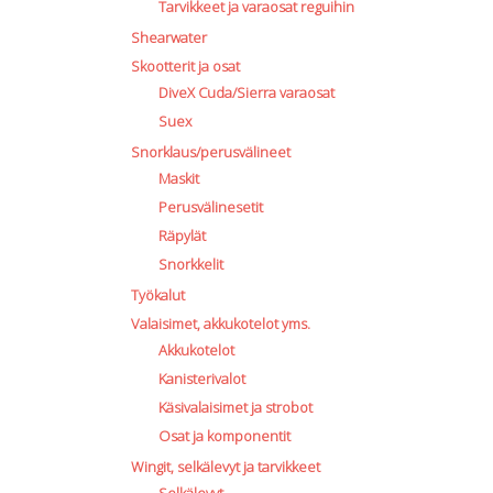
Tarvikkeet ja varaosat reguihin
Shearwater
Skootterit ja osat
DiveX Cuda/Sierra varaosat
Suex
Snorklaus/perusvälineet
Maskit
Perusvälinesetit
Räpylät
Snorkkelit
Työkalut
Valaisimet, akkukotelot yms.
Akkukotelot
Kanisterivalot
Käsivalaisimet ja strobot
Osat ja komponentit
Wingit, selkälevyt ja tarvikkeet