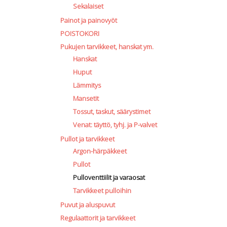
Sekalaiset
Painot ja painovyöt
POISTOKORI
Pukujen tarvikkeet, hanskat ym.
Hanskat
Huput
Lämmitys
Mansetit
Tossut, taskut, säärystimet
Venat: täyttö, tyhj. ja P-valvet
Pullot ja tarvikkeet
Argon-härpäkkeet
Pullot
Pulloventtiilit ja varaosat
Tarvikkeet pulloihin
Puvut ja aluspuvut
Regulaattorit ja tarvikkeet