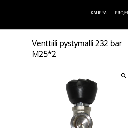
Skip
to
KAUPPA
PROJE
content
Venttiili pystymalli 232 bar
M25*2