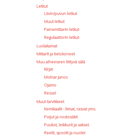
Letkut
Liivin/puvun letkut
Muut letkut
Painemittarin letkut
Regulaattorin letkut
Luolakamat
Mittarit ja tietokoneet
Muu aiheeseen liittyvä sälä
Kirjat
Molnar Janos
Ojamo
Ressel
Muut tarvikkeet
Kemikaalit - liimat, rasvat yms.
Poijut ja nostosäkit
Puukot, leikkurit ja sakset
Reelit, spoolit ja nuolet