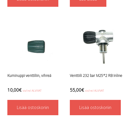
Perusvälinesetit
Räpylät
Snorkkelit
Työkalut
Valaisimet, akkukotelot yms.
Akkukotelot
Kanisterivalot
Käsivalaisimet ja strobot
Osat ja komponentit
Wingit, selkälevyt ja tarvikkeet
Selkälevyt
Kuminuppi venttiliin, vihreä
Venttiili 232 bar M25*2 RB Inline
Wingit
Wings ja selkälevytarvikkeet
10,00
€
55,00
€
sis/incl ALV/VAT
sis/incl ALV/VAT
Lisää ostoskoriin
Lisää ostoskoriin