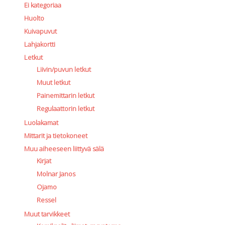
Ei kategoriaa
Huolto
Kuivapuvut
Lahjakortti
Letkut
Liivin/puvun letkut
Muut letkut
Painemittarin letkut
Regulaattorin letkut
Luolakamat
Mittarit ja tietokoneet
Muu aiheeseen liittyvä sälä
Kirjat
Molnar Janos
Ojamo
Ressel
Muut tarvikkeet