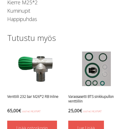
Kierre M25*2
Lämmitys
Kuminupit
Mansetit
Happipuhdas
Tossut, taskut, säärystimet
Venat: täyttö, tyhj. ja P-valvet
Pullot ja tarvikkeet
Tutustu myös
Argon-härpäkkeet
Pullot
Pulloventtiilit ja varaosat
Tarvikkeet pulloihin
Puvut ja aluspuvut
Regulaattorit ja tarvikkeet
Tarvikkeet ja varaosat reguihin
Shearwater
Skootterit ja osat
Venttiili 232 bar M26*2 RB Inline
Varaosasetti BTS sinkkupullon
venttiiliin
DiveX Cuda/Sierra varaosat
Suex
65,00
€
25,00
€
sis/incl ALV/VAT
sis/incl ALV/VAT
Snorklaus/perusvälineet
Maskit
Lisää ostoskoriin
Lue Lisää