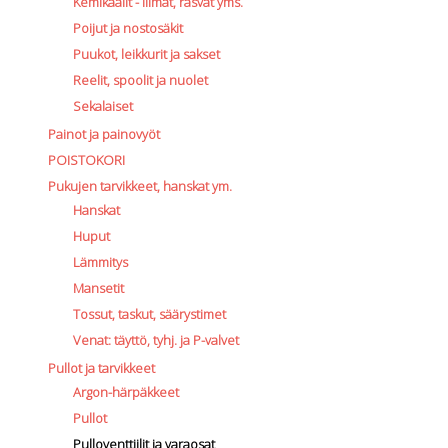
Kemikaalit - liimat, rasvat yms.
Poijut ja nostosäkit
Puukot, leikkurit ja sakset
Reelit, spoolit ja nuolet
Sekalaiset
Painot ja painovyöt
POISTOKORI
Pukujen tarvikkeet, hanskat ym.
Hanskat
Huput
Lämmitys
Mansetit
Tossut, taskut, säärystimet
Venat: täyttö, tyhj. ja P-valvet
Pullot ja tarvikkeet
Argon-härpäkkeet
Pullot
Pulloventtiilit ja varaosat