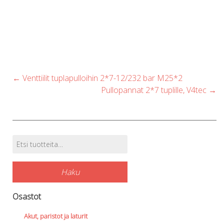
Post
←
Venttiilit tuplapulloihin 2*7-12/232 bar M25*2
navigation
Pullopannat 2*7 tuplille, V4tec
→
Etsi:
Tuotehaku
Haku
Osastot
Akut, paristot ja laturit