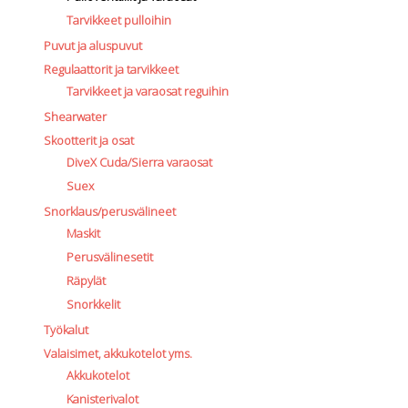
Tarvikkeet pulloihin
Puvut ja aluspuvut
Regulaattorit ja tarvikkeet
Tarvikkeet ja varaosat reguihin
Shearwater
Skootterit ja osat
DiveX Cuda/Sierra varaosat
Suex
Snorklaus/perusvälineet
Maskit
Perusvälinesetit
Räpylät
Snorkkelit
Työkalut
Valaisimet, akkukotelot yms.
Akkukotelot
Kanisterivalot