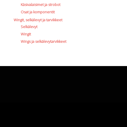
Käsivalaisimet ja strobot
Osat ja komponentit
Wingit, selkälevyt ja tarvikkeet
Selkälevyt
Wingit
Wings ja selkälevytarvikkeet