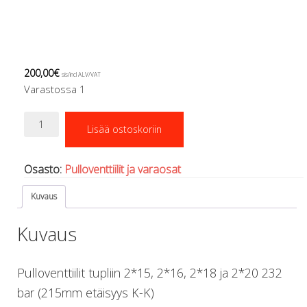
Regulaattorin letkut
Luolakamat
Mittarit ja tietokoneet
Muu aiheeseen liittyvä sälä
200,00
€
Kirjat
sis/incl ALV/VAT
Varastossa 1
Molnar Janos
Ojamo
Venttiilit
Ressel
Lisää ostoskoriin
tuplapulloihin
Muut tarvikkeet
2*15-
Kemikaalit - liimat, rasvat yms.
20/232
Osasto:
Pulloventtiilit ja varaosat
Poijut ja nostosäkit
bar
Puukot, leikkurit ja sakset
M25*2
Kuvaus
määrä
Reelit, spoolit ja nuolet
Sekalaiset
Kuvaus
Painot ja painovyöt
POISTOKORI
Pukujen tarvikkeet, hanskat ym.
Pulloventtiilit tupliin 2*15, 2*16, 2*18 ja 2*20 232
Hanskat
bar (215mm etäisyys K-K)
Huput