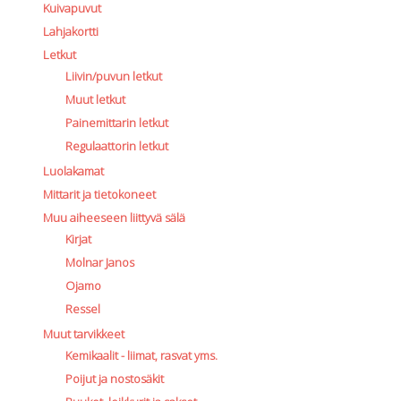
Kuivapuvut
Lahjakortti
Letkut
Liivin/puvun letkut
Muut letkut
Painemittarin letkut
Regulaattorin letkut
Luolakamat
Mittarit ja tietokoneet
Muu aiheeseen liittyvä sälä
Kirjat
Molnar Janos
Ojamo
Ressel
Muut tarvikkeet
Kemikaalit - liimat, rasvat yms.
Poijut ja nostosäkit