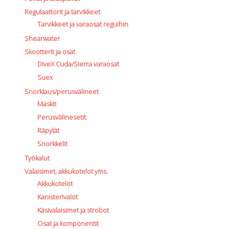
Regulaattorit ja tarvikkeet
Tarvikkeet ja varaosat reguihin
Shearwater
Skootterit ja osat
DiveX Cuda/Sierra varaosat
Suex
Snorklaus/perusvälineet
Maskit
Perusvälinesetit
Räpylät
Snorkkelit
Työkalut
Valaisimet, akkukotelot yms.
Akkukotelot
Kanisterivalot
Käsivalaisimet ja strobot
Osat ja komponentit