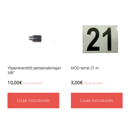
Perusvälinesetit
Räpylät
Snorkkelit
Työkalut
Valaisimet, akkukotelot yms.
Akkukotelot
Kanisterivalot
Käsivalaisimet ja strobot
Osat ja komponentit
Wingit, selkälevyt ja tarvikkeet
Ylipaineventtiili paineenalentajan
MOD tarrat 21 m
Selkälevyt
3/8″
Wingit
10,00
€
3,00
€
sis/incl ALV/VAT
sis/incl ALV/VAT
Wings ja selkälevytarvikkeet
Lisää ostoskoriin
Lisää ostoskoriin