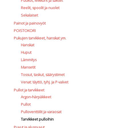
Puukot, leikkurit ja sakset
Reelit, spoolit ja nuolet
Sekalaiset
Painot ja painovyöt
POISTOKORI
Pukujen tarvikkeet, hanskat ym.
Hanskat
Huput
Lämmitys
Mansetit
Tossut, taskut, säärystimet
Venat: täyttö, tyhj. ja P-valvet
Pullot ja tarvikkeet
Argon-härpäkkeet
Pullot
Pulloventtiilit ja varaosat
Tarvikkeet pulloihin
Puvut ja aluspuvut