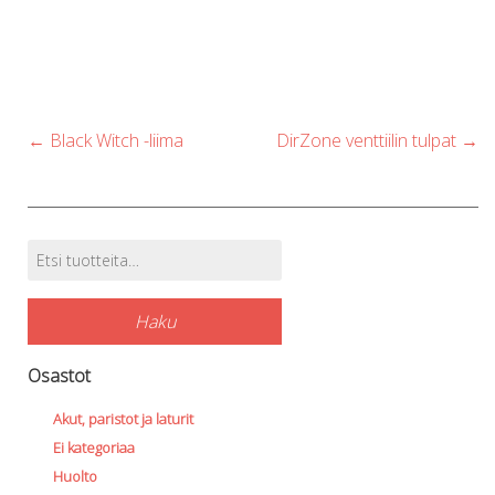
Post
←
Black Witch -liima
DirZone venttiilin tulpat
→
navigation
Etsi:
Tuotehaku
Haku
Osastot
Akut, paristot ja laturit
Ei kategoriaa
Huolto