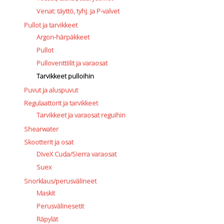
Venat: täyttö, tyhj. ja P-valvet
Pullot ja tarvikkeet
Argon-härpäkkeet
Pullot
Pulloventtiilit ja varaosat
Tarvikkeet pulloihin
Puvut ja aluspuvut
Regulaattorit ja tarvikkeet
Tarvikkeet ja varaosat reguihin
Shearwater
Skootterit ja osat
DiveX Cuda/Sierra varaosat
Suex
Snorklaus/perusvälineet
Maskit
Perusvälinesetit
Räpylät