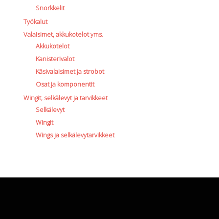
Snorkkelit
Työkalut
Valaisimet, akkukotelot yms.
Akkukotelot
Kanisterivalot
Käsivalaisimet ja strobot
Osat ja komponentit
Wingit, selkälevyt ja tarvikkeet
Selkälevyt
Wingit
Wings ja selkälevytarvikkeet