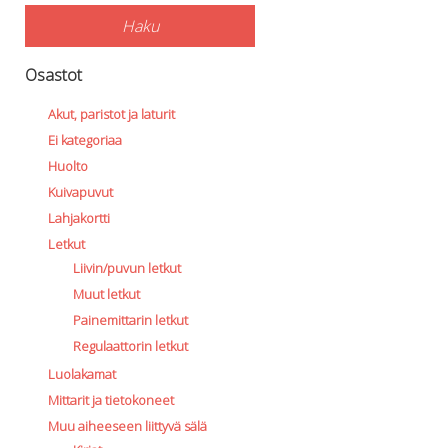
Haku
Osastot
Akut, paristot ja laturit
Ei kategoriaa
Huolto
Kuivapuvut
Lahjakortti
Letkut
Liivin/puvun letkut
Muut letkut
Painemittarin letkut
Regulaattorin letkut
Luolakamat
Mittarit ja tietokoneet
Muu aiheeseen liittyvä sälä