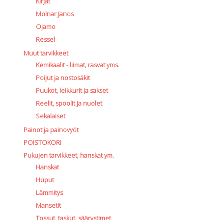
Kirjat
Molnar Janos
Ojamo
Ressel
Muut tarvikkeet
Kemikaalit - liimat, rasvat yms.
Poijut ja nostosäkit
Puukot, leikkurit ja sakset
Reelit, spoolit ja nuolet
Sekalaiset
Painot ja painovyöt
POISTOKORI
Pukujen tarvikkeet, hanskat ym.
Hanskat
Huput
Lämmitys
Mansetit
Tossut, taskut, säärystimet