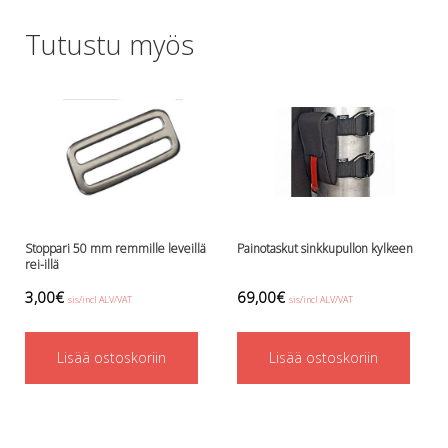
Lämmitys
Tutustu myös
Mansetit
Tossut, taskut, säärystimet
Venat: täyttö, tyhj. ja P-valvet
Pullot ja tarvikkeet
Argon-härpäkkeet
Pullot
Pulloventtiilit ja varaosat
Tarvikkeet pulloihin
Puvut ja aluspuvut
Stoppari 50 mm remmille leveillä
Painotaskut sinkkupullon kylkeen
Regulaattorit ja tarvikkeet
rei-illä
Tarvikkeet ja varaosat reguihin
3,00
€
69,00
€
sis/incl ALV/VAT
sis/incl ALV/VAT
Shearwater
Skootterit ja osat
DiveX Cuda/Sierra varaosat
Lisää ostoskoriin
Lisää ostoskoriin
Suex
Snorklaus/perusvälineet
Maskit