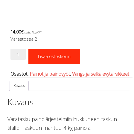
Regulaattorin letkut
Luolakamat
Mittarit ja tietokoneet
Muu aiheeseen liittyvä sälä
14,00
€
Kirjat
sis/incl ALV/VAT
Varastossa 2
Molnar Janos
Ojamo
Sisätasku
Ressel
Lisää ostoskoriin
painojärjestelmiin
Muut tarvikkeet
määrä
Kemikaalit - liimat, rasvat yms.
Osastot:
Painot ja painovyöt
,
Wings ja selkälevytarvikkeet
Poijut ja nostosäkit
Puukot, leikkurit ja sakset
Kuvaus
Reelit, spoolit ja nuolet
Sekalaiset
Kuvaus
Painot ja painovyöt
POISTOKORI
Pukujen tarvikkeet, hanskat ym.
Varatasku painojärjestelmiin hukkuneen taskun
Hanskat
tilalle. Taskuun mahtuu 4 kg painoja.
Huput