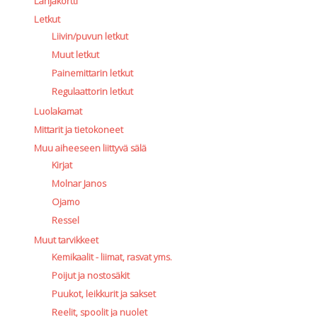
Lahjakortti
Letkut
Liivin/puvun letkut
Muut letkut
Painemittarin letkut
Regulaattorin letkut
Luolakamat
Mittarit ja tietokoneet
Muu aiheeseen liittyvä sälä
Kirjat
Molnar Janos
Ojamo
Ressel
Muut tarvikkeet
Kemikaalit - liimat, rasvat yms.
Poijut ja nostosäkit
Puukot, leikkurit ja sakset
Reelit, spoolit ja nuolet