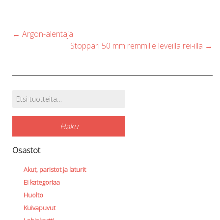
Post
←
Argon-alentaja
navigation
Stoppari 50 mm remmille leveillä rei-illä
→
Etsi:
Tuotehaku
Haku
Osastot
Akut, paristot ja laturit
Ei kategoriaa
Huolto
Kuivapuvut