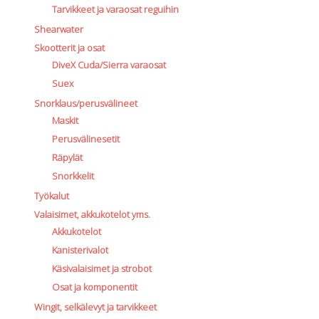
Tarvikkeet ja varaosat reguihin
Shearwater
Skootterit ja osat
DiveX Cuda/Sierra varaosat
Suex
Snorklaus/perusvälineet
Maskit
Perusvälinesetit
Räpylät
Snorkkelit
Työkalut
Valaisimet, akkukotelot yms.
Akkukotelot
Kanisterivalot
Käsivalaisimet ja strobot
Osat ja komponentit
Wingit, selkälevyt ja tarvikkeet