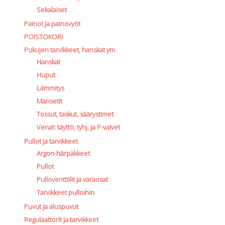
Sekalaiset
Painot ja painovyöt
POISTOKORI
Pukujen tarvikkeet, hanskat ym.
Hanskat
Huput
Lämmitys
Mansetit
Tossut, taskut, säärystimet
Venat: täyttö, tyhj. ja P-valvet
Pullot ja tarvikkeet
Argon-härpäkkeet
Pullot
Pulloventtiilit ja varaosat
Tarvikkeet pulloihin
Puvut ja aluspuvut
Regulaattorit ja tarvikkeet