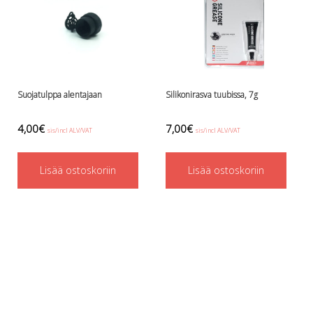
Perusvälinesetit
Räpylät
Snorkkelit
Työkalut
Valaisimet, akkukotelot yms.
Akkukotelot
Suojatulppa alentajaan
Silikonirasva tuubissa, 7g
Kanisterivalot
Käsivalaisimet ja strobot
4,00
€
7,00
€
sis/incl ALV/VAT
sis/incl ALV/VAT
Osat ja komponentit
Wingit, selkälevyt ja tarvikkeet
Selkälevyt
Lisää ostoskoriin
Lisää ostoskoriin
Wingit
Wings ja selkälevytarvikkeet