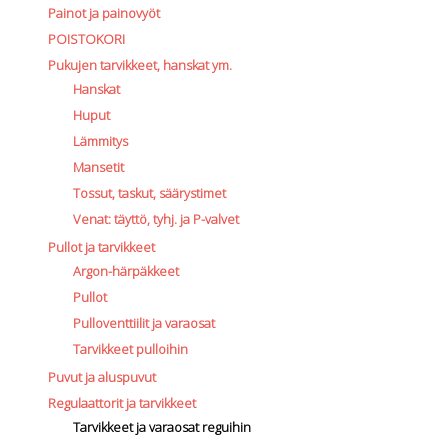
Painot ja painovyöt
POISTOKORI
Pukujen tarvikkeet, hanskat ym.
Hanskat
Huput
Lämmitys
Mansetit
Tossut, taskut, säärystimet
Venat: täyttö, tyhj. ja P-valvet
Pullot ja tarvikkeet
Argon-härpäkkeet
Pullot
Pulloventtiilit ja varaosat
Tarvikkeet pulloihin
Puvut ja aluspuvut
Regulaattorit ja tarvikkeet
Tarvikkeet ja varaosat reguihin