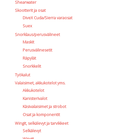
Shearwater
Skootterit ja osat
DiveX Cuda/Sierra varaosat
Suex
Snorklaus/perusvälineet
Maskit
Perusvälinesetit
Räpylät
Snorkkelit
Työkalut
Valaisimet, akkukotelot yms.
Akkukotelot
Kanisterivalot
Käsivalaisimet ja strobot
Osat ja komponentit
Wingit, selkälevyt ja tarvikkeet
Selkälevyt
Wingit