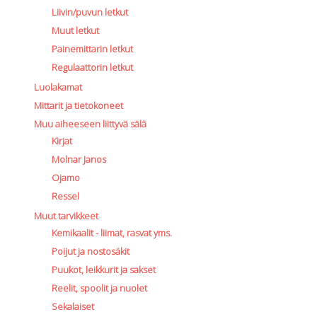
Liivin/puvun letkut
Muut letkut
Painemittarin letkut
Regulaattorin letkut
Luolakamat
Mittarit ja tietokoneet
Muu aiheeseen liittyvä sälä
Kirjat
Molnar Janos
Ojamo
Ressel
Muut tarvikkeet
Kemikaalit - liimat, rasvat yms.
Poijut ja nostosäkit
Puukot, leikkurit ja sakset
Reelit, spoolit ja nuolet
Sekalaiset