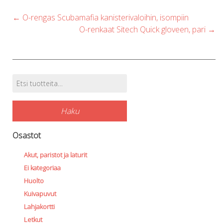
Post
←
O-rengas Scubamafia kanisterivaloihin, isompiin
navigation
O-renkaat Sitech Quick gloveen, pari
→
Etsi:
Tuotehaku
Haku
Osastot
Akut, paristot ja laturit
Ei kategoriaa
Huolto
Kuivapuvut
Lahjakortti
Letkut