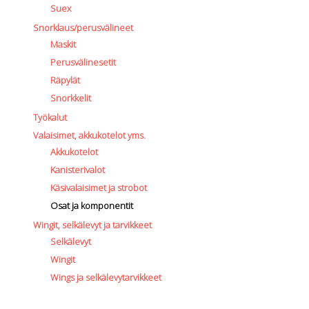
Suex
Snorklaus/perusvälineet
Maskit
Perusvälinesetit
Räpylät
Snorkkelit
Työkalut
Valaisimet, akkukotelot yms.
Akkukotelot
Kanisterivalot
Käsivalaisimet ja strobot
Osat ja komponentit
Wingit, selkälevyt ja tarvikkeet
Selkälevyt
Wingit
Wings ja selkälevytarvikkeet