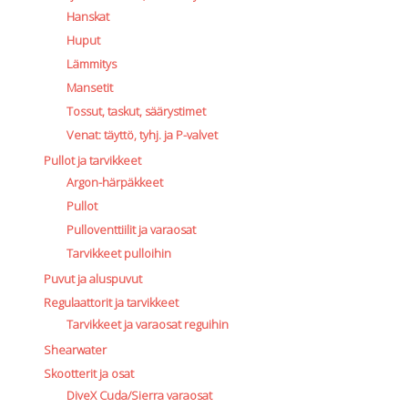
Hanskat
Huput
Lämmitys
Mansetit
Tossut, taskut, säärystimet
Venat: täyttö, tyhj. ja P-valvet
Pullot ja tarvikkeet
Argon-härpäkkeet
Pullot
Pulloventtiilit ja varaosat
Tarvikkeet pulloihin
Puvut ja aluspuvut
Regulaattorit ja tarvikkeet
Tarvikkeet ja varaosat reguihin
Shearwater
Skootterit ja osat
DiveX Cuda/Sierra varaosat