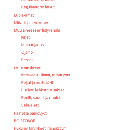
Regulaattorin letkut
Luolakamat
Mittarit ja tietokoneet
Muu aiheeseen liittyvä sälä
Kirjat
Molnar Janos
Ojamo
Ressel
Muut tarvikkeet
Kemikaalit - liimat, rasvat yms.
Poijut ja nostosäkit
Puukot, leikkurit ja sakset
Reelit, spoolit ja nuolet
Sekalaiset
Painot ja painovyöt
POISTOKORI
Pukujen tarvikkeet, hanskat ym.