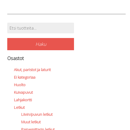
Etsi:
Tuotehaku
Haku
Osastot
Akut, paristot ja laturit
Ei kategoriaa
Huolto
Kuivapuvut
Lahjakortti
Letkut
Liivin/puvun letkut
Muut letkut
Painemittarin letkut