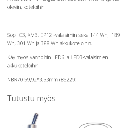
Lämmitys
oleviin, koteloihin.
Mansetit
Tossut, taskut, säärystimet
Venat: täyttö, tyhj. ja P-valvet
Pullot ja tarvikkeet
Sopii G3, XM3, EP12 -valaisimiin sekä 144 Wh, 189
Argon-härpäkkeet
Wh, 301 Wh ja 388 Wh akkukoteloihin.
Pullot
Pulloventtiilit ja varaosat
Käy myös vanhoihin LED6 ja LED3-valaisimien
Tarvikkeet pulloihin
akkukoteloihin.
Puvut ja aluspuvut
Regulaattorit ja tarvikkeet
NBR70 59,92*3,53mm (BS229)
Tarvikkeet ja varaosat reguihin
Shearwater
Skootterit ja osat
Tutustu myös
DiveX Cuda/Sierra varaosat
Suex
Snorklaus/perusvälineet
Maskit