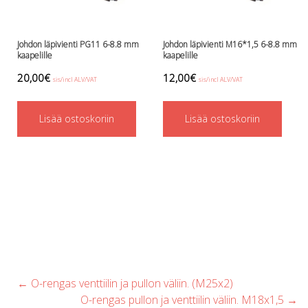
c
o
Johdon läpivienti PG11 6-8.8 mm
Johdon läpivienti M16*1,5 6-8.8 mm
t
kaapelille
kaapelille
p
20,00
€
12,00
€
sis/incl ALV/VAT
sis/incl ALV/VAT
p
Lisää ostoskoriin
Lisää ostoskoriin
Post
←
O-rengas venttiilin ja pullon väliin. (M25x2)
navigation
O-rengas pullon ja venttiilin väliin. M18x1,5
→