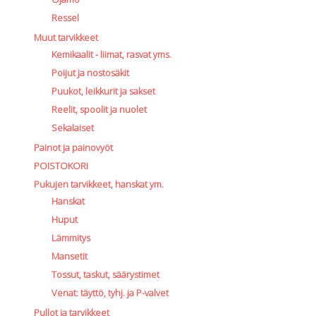
Ressel
Muut tarvikkeet
Kemikaalit - liimat, rasvat yms.
Poijut ja nostosäkit
Puukot, leikkurit ja sakset
Reelit, spoolit ja nuolet
Sekalaiset
Painot ja painovyöt
POISTOKORI
Pukujen tarvikkeet, hanskat ym.
Hanskat
Huput
Lämmitys
Mansetit
Tossut, taskut, säärystimet
Venat: täyttö, tyhj. ja P-valvet
Pullot ja tarvikkeet