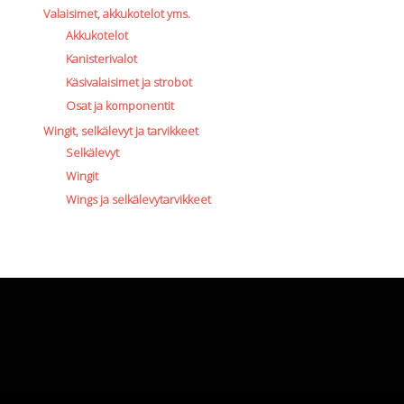
Valaisimet, akkukotelot yms.
Akkukotelot
Kanisterivalot
Käsivalaisimet ja strobot
Osat ja komponentit
Wingit, selkälevyt ja tarvikkeet
Selkälevyt
Wingit
Wings ja selkälevytarvikkeet