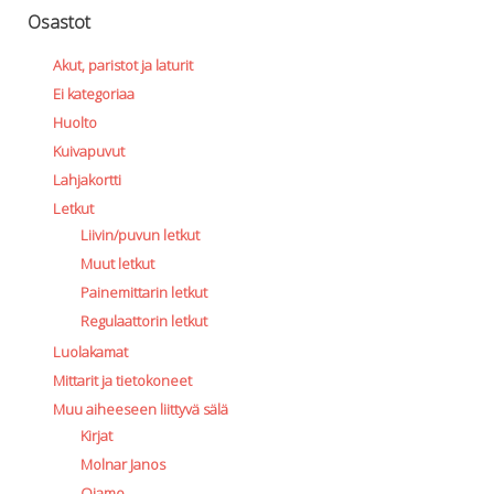
Osastot
Akut, paristot ja laturit
Ei kategoriaa
Huolto
Kuivapuvut
Lahjakortti
Letkut
Liivin/puvun letkut
Muut letkut
Painemittarin letkut
Regulaattorin letkut
Luolakamat
Mittarit ja tietokoneet
Muu aiheeseen liittyvä sälä
Kirjat
Molnar Janos
Ojamo