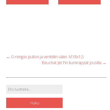
Post
←
O-rengas pullon ja venttiilin väliin. M18x1,5
navigation
Beuchat Jet Fin kumiräpylät jousilla
→
Etsi:
Tuotehaku
Haku