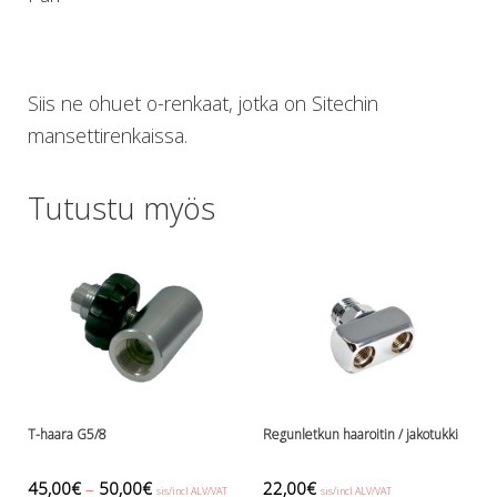
Lämmitys
Mansetit
Tossut, taskut, säärystimet
Venat: täyttö, tyhj. ja P-valvet
Siis ne ohuet o-renkaat, jotka on Sitechin
Pullot ja tarvikkeet
mansettirenkaissa.
Argon-härpäkkeet
Pullot
Tutustu myös
Pulloventtiilit ja varaosat
Tarvikkeet pulloihin
Puvut ja aluspuvut
Regulaattorit ja tarvikkeet
Tarvikkeet ja varaosat reguihin
Shearwater
Skootterit ja osat
DiveX Cuda/Sierra varaosat
Suex
T-haara G5/8
Regunletkun haaroitin / jakotukki
Snorklaus/perusvälineet
Maskit
45,00
€
–
50,00
€
22,00
€
sis/incl ALV/VAT
sis/incl ALV/VAT