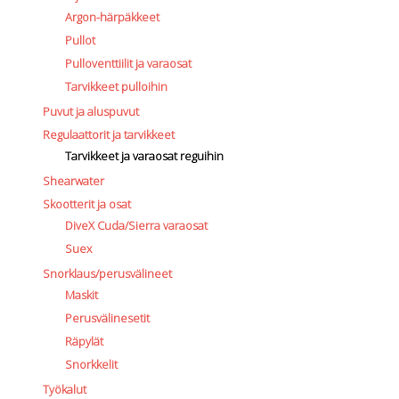
Argon-härpäkkeet
Pullot
Pulloventtiilit ja varaosat
Tarvikkeet pulloihin
Puvut ja aluspuvut
Regulaattorit ja tarvikkeet
Tarvikkeet ja varaosat reguihin
Shearwater
Skootterit ja osat
DiveX Cuda/Sierra varaosat
Suex
Snorklaus/perusvälineet
Maskit
Perusvälinesetit
Räpylät
Snorkkelit
Työkalut