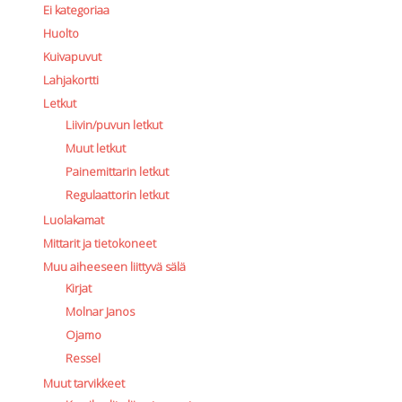
Ei kategoriaa
Huolto
Kuivapuvut
Lahjakortti
Letkut
Liivin/puvun letkut
Muut letkut
Painemittarin letkut
Regulaattorin letkut
Luolakamat
Mittarit ja tietokoneet
Muu aiheeseen liittyvä sälä
Kirjat
Molnar Janos
Ojamo
Ressel
Muut tarvikkeet