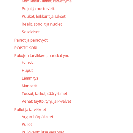
Kemikaalit - liimat, rasvat yms.
Poijut ja nostosäkit
Puukot, leikkurit ja sakset
Reelit, spoolit ja nuolet
Sekalaiset
Painot ja painovyöt
POISTOKORI
Pukujen tarvikkeet, hanskat ym.
Hanskat
Huput
Lämmitys
Mansetit
Tossut, taskut, säärystimet
Venat: täyttö, tyhj. ja P-valvet
Pullot ja tarvikkeet
Argon-härpäkkeet
Pullot
Pulloventtiilit ja varaosat