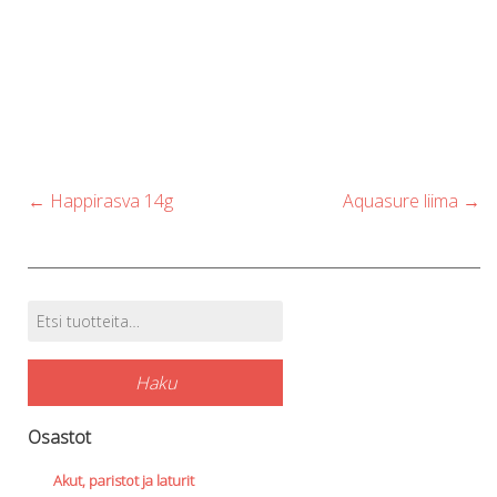
Post
←
Happirasva 14g
Aquasure liima
→
navigation
Etsi:
Tuotehaku
Haku
Osastot
Akut, paristot ja laturit