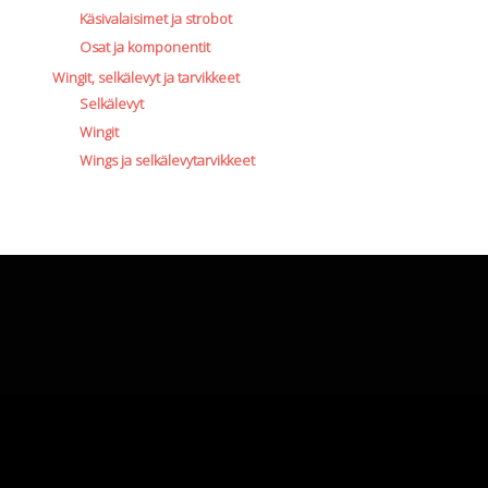
Käsivalaisimet ja strobot
Osat ja komponentit
Wingit, selkälevyt ja tarvikkeet
Selkälevyt
Wingit
Wings ja selkälevytarvikkeet