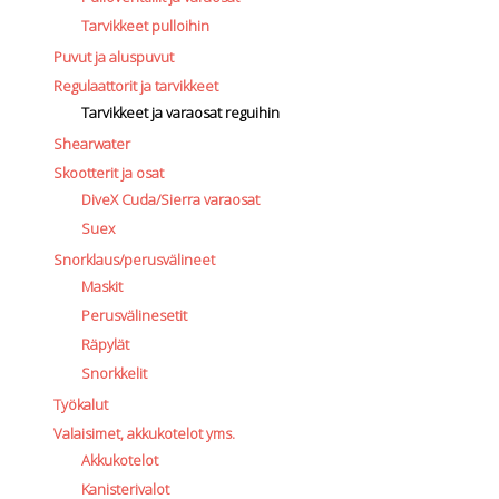
Tarvikkeet pulloihin
Puvut ja aluspuvut
Regulaattorit ja tarvikkeet
Tarvikkeet ja varaosat reguihin
Shearwater
Skootterit ja osat
DiveX Cuda/Sierra varaosat
Suex
Snorklaus/perusvälineet
Maskit
Perusvälinesetit
Räpylät
Snorkkelit
Työkalut
Valaisimet, akkukotelot yms.
Akkukotelot
Kanisterivalot