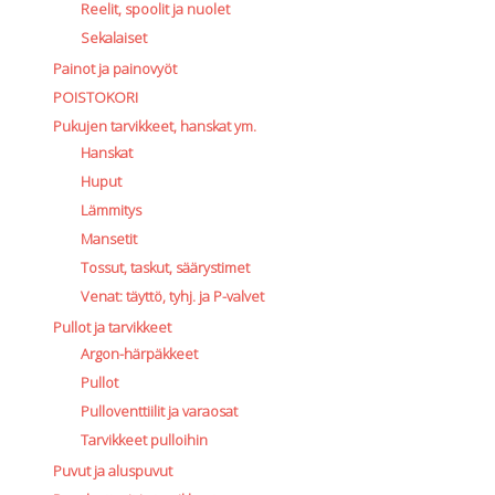
Reelit, spoolit ja nuolet
Sekalaiset
Painot ja painovyöt
POISTOKORI
Pukujen tarvikkeet, hanskat ym.
Hanskat
Huput
Lämmitys
Mansetit
Tossut, taskut, säärystimet
Venat: täyttö, tyhj. ja P-valvet
Pullot ja tarvikkeet
Argon-härpäkkeet
Pullot
Pulloventtiilit ja varaosat
Tarvikkeet pulloihin
Puvut ja aluspuvut