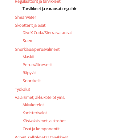
Regulaattorit ja tarvikkeet
Tarvikkeet ja varaosat reguihin
Shearwater
Skootterit ja osat
DiveX Cuda/Sierra varaosat
Suex
Snorklaus/perusvälineet
Maskit
Perusvälinesetit
Räpylät
Snorkkelit
Työkalut
Valaisimet, akkukotelot yms.
Akkukotelot
Kanisterivalot
Käsivalaisimet ja strobot
Osat ja komponentit
Wingit, selkälevyt ja tarvikkeet