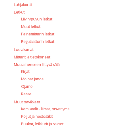
Lahjakortti
Letkut
Liivin/puvun letkut
Muut letkut
Painemittarin letkut
Regulaattorin letkut
Luolakamat
Mittarit ja tietokoneet
Muu aiheeseen liittyvä sälä
Kirjat
Molnar Janos
Ojamo
Ressel
Muut tarvikkeet
Kemikaalit - liimat, rasvat yms.
Poijut ja nostosäkit
Puukot, leikkurit ja sakset