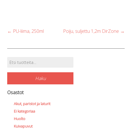
Post
←
PU-liima, 250ml
Poiju, suljettu 1,2m DirZone
→
navigation
Etsi:
Tuotehaku
Haku
Osastot
Akut, paristot ja laturit
Ei kategoriaa
Huolto
Kuivapuvut