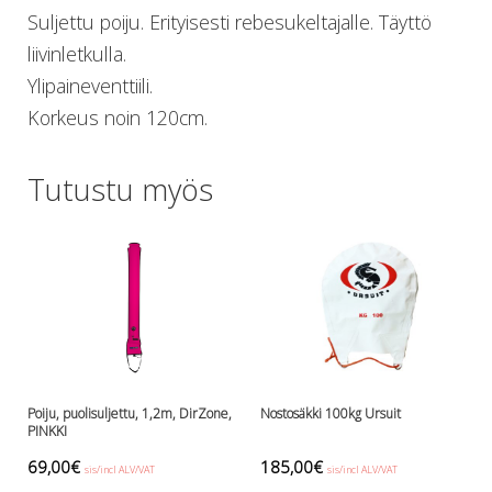
Suljettu poiju. Erityisesti rebesukeltajalle. Täyttö
Lämmitys
Mansetit
liivinletkulla.
Tossut, taskut, säärystimet
Ylipaineventtiili.
Venat: täyttö, tyhj. ja P-valvet
Korkeus noin 120cm.
Pullot ja tarvikkeet
Argon-härpäkkeet
Pullot
Tutustu myös
Pulloventtiilit ja varaosat
Tarvikkeet pulloihin
Puvut ja aluspuvut
Regulaattorit ja tarvikkeet
Tarvikkeet ja varaosat reguihin
Shearwater
Skootterit ja osat
DiveX Cuda/Sierra varaosat
Poiju, puolisuljettu, 1,2m, DirZone,
Nostosäkki 100kg Ursuit
Suex
PINKKI
Snorklaus/perusvälineet
69,00
€
185,00
€
Maskit
sis/incl ALV/VAT
sis/incl ALV/VAT