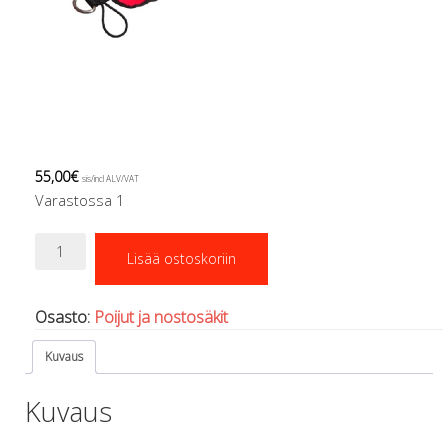
Regulaattorin letkut
Luolakamat
Mittarit ja tietokoneet
Muu aiheeseen liittyvä sälä
Kirjat
Molnar Janos
Ojamo
55,00
€
Ressel
sis/incl ALV/VAT
Varastossa 1
Muut tarvikkeet
Kemikaalit - liimat, rasvat yms.
Poiju,
Poijut ja nostosäkit
Lisää ostoskoriin
suljettu
Puukot, leikkurit ja sakset
1,2m
Reelit, spoolit ja nuolet
DirZone
Osasto:
Poijut ja nostosäkit
Sekalaiset
määrä
Painot ja painovyöt
Kuvaus
POISTOKORI
Pukujen tarvikkeet, hanskat ym.
Kuvaus
Hanskat
Huput