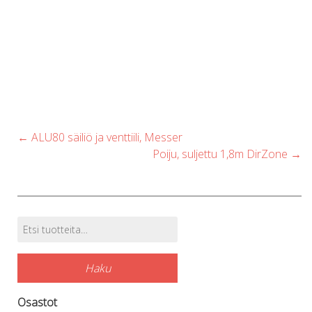
Post
←
ALU80 säiliö ja venttiili, Messer
navigation
Poiju, suljettu 1,8m DirZone
→
Etsi:
Tuotehaku
Haku
Osastot