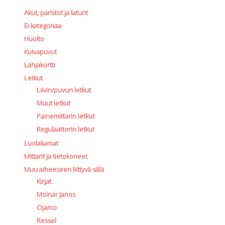
Akut, paristot ja laturit
Ei kategoriaa
Huolto
Kuivapuvut
Lahjakortti
Letkut
Liivin/puvun letkut
Muut letkut
Painemittarin letkut
Regulaattorin letkut
Luolakamat
Mittarit ja tietokoneet
Muu aiheeseen liittyvä sälä
Kirjat
Molnar Janos
Ojamo
Ressel