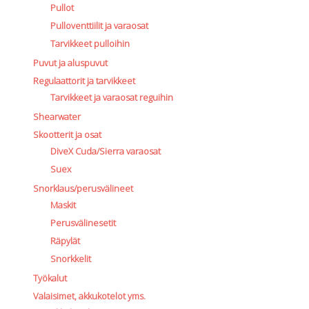
Pullot
Pulloventtiilit ja varaosat
Tarvikkeet pulloihin
Puvut ja aluspuvut
Regulaattorit ja tarvikkeet
Tarvikkeet ja varaosat reguihin
Shearwater
Skootterit ja osat
DiveX Cuda/Sierra varaosat
Suex
Snorklaus/perusvälineet
Maskit
Perusvälinesetit
Räpylät
Snorkkelit
Työkalut
Valaisimet, akkukotelot yms.