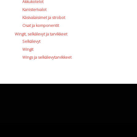
Akkukotelot
Kanisterivalot
Käsivalaisimet ja strobot
Osat ja komponentit
Wingit, selkälevyt ja tarvikkeet
Selkälevyt
Wingit
Wings ja selkälevytarvikkeet