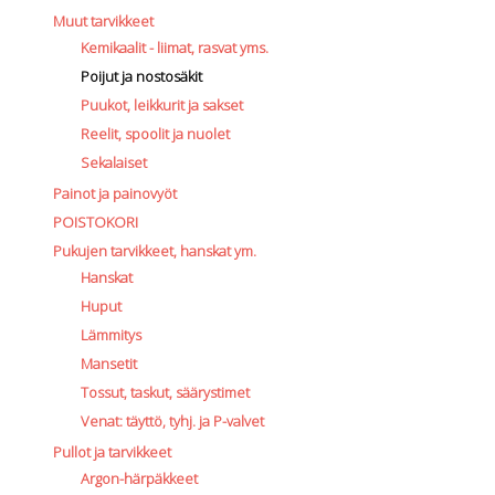
Muut tarvikkeet
Kemikaalit - liimat, rasvat yms.
Poijut ja nostosäkit
Puukot, leikkurit ja sakset
Reelit, spoolit ja nuolet
Sekalaiset
Painot ja painovyöt
POISTOKORI
Pukujen tarvikkeet, hanskat ym.
Hanskat
Huput
Lämmitys
Mansetit
Tossut, taskut, säärystimet
Venat: täyttö, tyhj. ja P-valvet
Pullot ja tarvikkeet
Argon-härpäkkeet