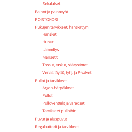
Sekalaiset
Painot ja painovyöt
POISTOKORI
Pukujen tarvikkeet, hanskat ym.
Hanskat
Huput
Lämmitys
Mansetit
Tossut, taskut, säärystimet
Venat: täyttö, tyhj. ja P-valvet
Pullot ja tarvikkeet
Argon-härpäkkeet
Pullot
Pulloventtiilit ja varaosat
Tarvikkeet pulloihin
Puvut ja aluspuvut
Regulaattorit ja tarvikkeet