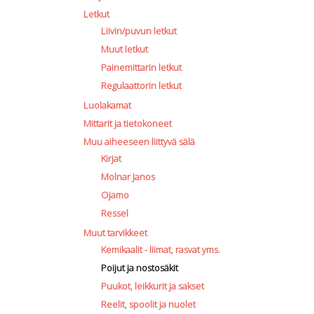
Letkut
Liivin/puvun letkut
Muut letkut
Painemittarin letkut
Regulaattorin letkut
Luolakamat
Mittarit ja tietokoneet
Muu aiheeseen liittyvä sälä
Kirjat
Molnar Janos
Ojamo
Ressel
Muut tarvikkeet
Kemikaalit - liimat, rasvat yms.
Poijut ja nostosäkit
Puukot, leikkurit ja sakset
Reelit, spoolit ja nuolet