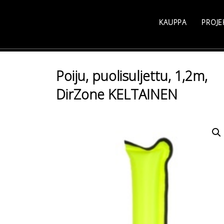
Skip
to
KAUPPA
PROJE
content
Poiju, puolisuljettu, 1,2m,
DirZone KELTAINEN