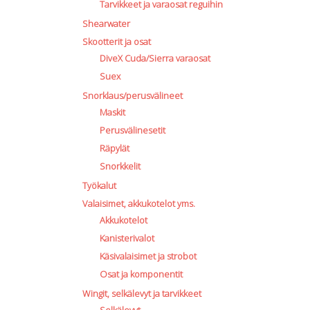
Tarvikkeet ja varaosat reguihin
Shearwater
Skootterit ja osat
DiveX Cuda/Sierra varaosat
Suex
Snorklaus/perusvälineet
Maskit
Perusvälinesetit
Räpylät
Snorkkelit
Työkalut
Valaisimet, akkukotelot yms.
Akkukotelot
Kanisterivalot
Käsivalaisimet ja strobot
Osat ja komponentit
Wingit, selkälevyt ja tarvikkeet