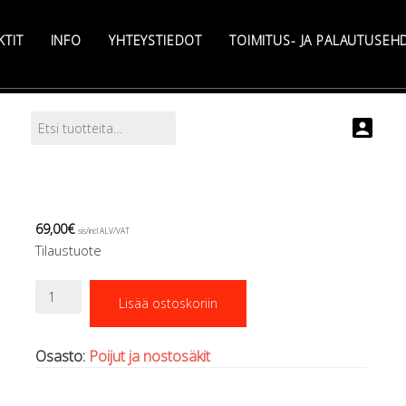
KTIT
INFO
YHTEYSTIEDOT
TOIMITUS- JA PALAUTUSEH
Etsi:
Search
69,00
€
sis/incl ALV/VAT
Tilaustuote
Poiju,
Lisää ostoskoriin
puolisuljettu,
1,2m,
DirZone
Osasto:
Poijut ja nostosäkit
KELTAINEN
määrä