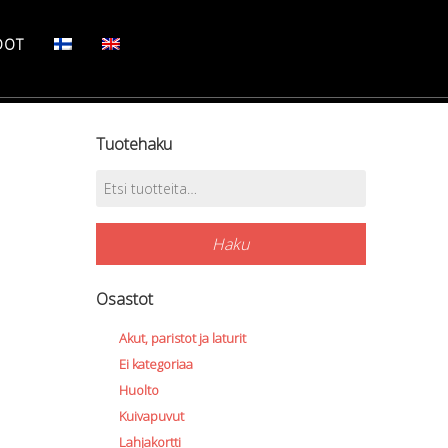
DOT
Tuotehaku
Etsi:
Haku
Osastot
Akut, paristot ja laturit
Ei kategoriaa
Huolto
Kuivapuvut
Lahjakortti