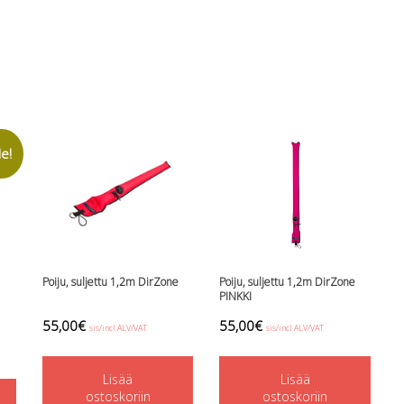
le!
Poiju, suljettu 1,2m DirZone
Poiju, suljettu 1,2m DirZone
PINKKI
t
55,00
€
55,00
€
sis/incl ALV/VAT
sis/incl ALV/VAT
Lisää
Lisää
.
ostoskoriin
ostoskoriin