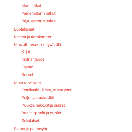
Muut letkut
Painemittarin letkut
Regulaattorin letkut
Luolakamat
Mittarit ja tietokoneet
Muu aiheeseen liittyvä sälä
Kirjat
Molnar Janos
Ojamo
Ressel
Muut tarvikkeet
Kemikaalit - liimat, rasvat yms.
Poijut ja nostosäkit
Puukot, leikkurit ja sakset
Reelit, spoolit ja nuolet
Sekalaiset
Painot ja painovyöt