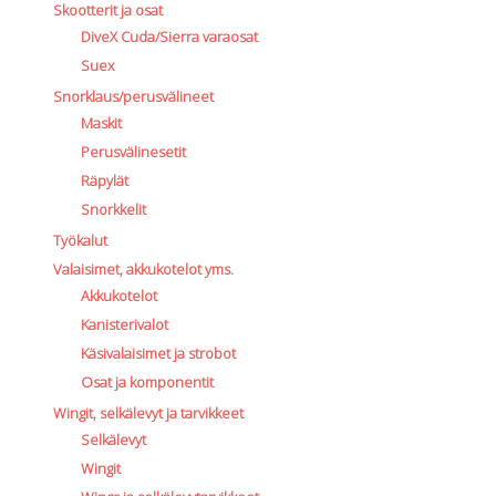
Skootterit ja osat
DiveX Cuda/Sierra varaosat
Suex
Snorklaus/perusvälineet
Maskit
Perusvälinesetit
Räpylät
Snorkkelit
Työkalut
Valaisimet, akkukotelot yms.
Akkukotelot
Kanisterivalot
Käsivalaisimet ja strobot
Osat ja komponentit
Wingit, selkälevyt ja tarvikkeet
Selkälevyt
Wingit