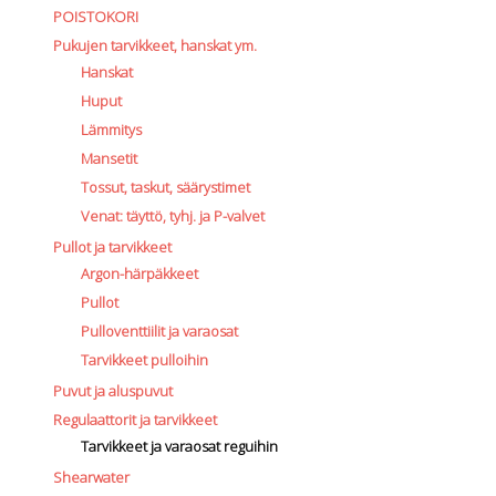
POISTOKORI
Pukujen tarvikkeet, hanskat ym.
Hanskat
Huput
Lämmitys
Mansetit
Tossut, taskut, säärystimet
Venat: täyttö, tyhj. ja P-valvet
Pullot ja tarvikkeet
Argon-härpäkkeet
Pullot
Pulloventtiilit ja varaosat
Tarvikkeet pulloihin
Puvut ja aluspuvut
Regulaattorit ja tarvikkeet
Tarvikkeet ja varaosat reguihin
Shearwater