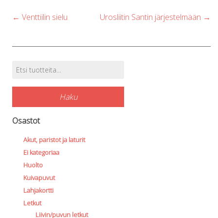
Post
←
Venttiilin sielu
Urosliitin Santin järjestelmään
→
navigation
Etsi:
Tuotehaku
Haku
Osastot
Akut, paristot ja laturit
Ei kategoriaa
Huolto
Kuivapuvut
Lahjakortti
Letkut
Liivin/puvun letkut