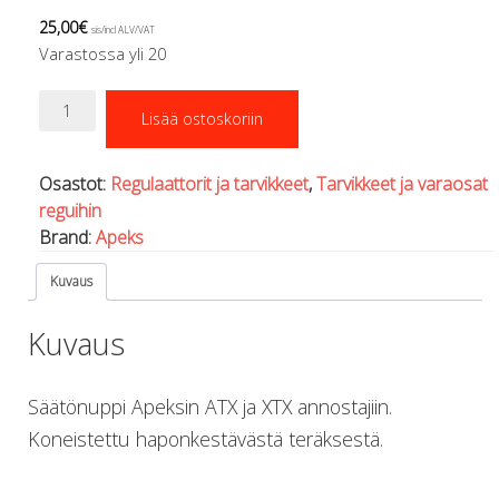
Regulaattorin letkut
25,00
€
sis/incl ALV/VAT
Luolakamat
Varastossa yli 20
Mittarit ja tietokoneet
Muu aiheeseen liittyvä sälä
Apeksin
Kirjat
Lisää ostoskoriin
ATX/XTX
Molnar Janos
-
annostimen
Ojamo
Osastot:
Regulaattorit ja tarvikkeet
,
Tarvikkeet ja varaosat
säätönuppi
Ressel
reguihin
määrä
Muut tarvikkeet
Brand:
Apeks
Kemikaalit - liimat, rasvat yms.
Poijut ja nostosäkit
Kuvaus
Puukot, leikkurit ja sakset
Reelit, spoolit ja nuolet
Kuvaus
Sekalaiset
Painot ja painovyöt
Säätönuppi Apeksin ATX ja XTX annostajiin.
POISTOKORI
Koneistettu haponkestävästä teräksestä.
Pukujen tarvikkeet, hanskat ym.
Hanskat
Huput