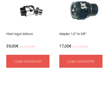
Perusvälinesetit
Räpylät
Snorkkelit
Työkalut
Valaisimet, akkukotelot yms.
Akkukotelot
Nivel regun letkuun
Adapter 1/2″ to 3/8″
Kanisterivalot
Käsivalaisimet ja strobot
39,00
€
17,00
€
sis/incl ALV/VAT
sis/incl ALV/VAT
Osat ja komponentit
Wingit, selkälevyt ja tarvikkeet
Selkälevyt
Lisää ostoskoriin
Lisää ostoskoriin
Wingit
Wings ja selkälevytarvikkeet