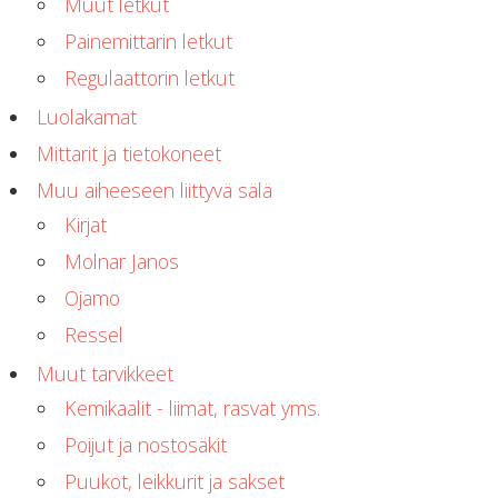
Muut letkut
Painemittarin letkut
Regulaattorin letkut
Luolakamat
Mittarit ja tietokoneet
Muu aiheeseen liittyvä sälä
Kirjat
Molnar Janos
Ojamo
Ressel
Muut tarvikkeet
Kemikaalit - liimat, rasvat yms.
Poijut ja nostosäkit
Puukot, leikkurit ja sakset