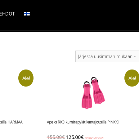
SEHDOT
Ale!
Ale!
usilla HARMAA
Apeks RK3 kumiräpylät kantajousilla PINKKI
Original
Current
155,00
€
125,00
€
sis/incl ALV/VAT