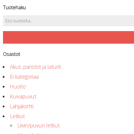
Tuotehaku
Etsi:
Osastot
Akut, paristot ja laturit
Ei kategoriaa
Huolto
Kuivapuvut
Lahjakortti
Letkut
Liivin/puvun letkut