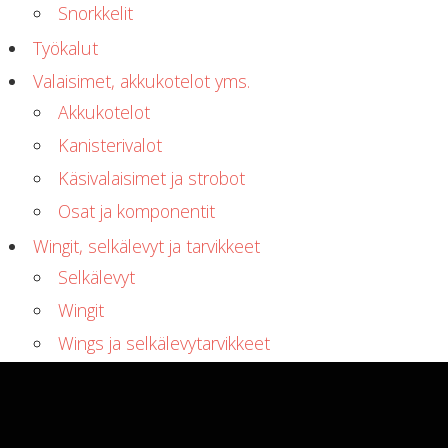
Snorkkelit
Työkalut
Valaisimet, akkukotelot yms.
Akkukotelot
Kanisterivalot
Käsivalaisimet ja strobot
Osat ja komponentit
Wingit, selkälevyt ja tarvikkeet
Selkälevyt
Wingit
Wings ja selkälevytarvikkeet