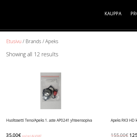
Skip
to
KAUPPA
PR
content
Etusivu
/ Brands / Apeks
Sorted
Showing all 12 results
by
latest
Huoltosetti Teno/Apeks 1. aste AP0241 yhteensopiva
Apeks RK3 HD k
Orig
35,00
€
155,00
€
125
sis/incl ALV/VAT