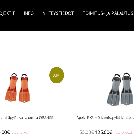
OJEKTIT
INFO
YHTEYSTIEDOT
TOIMITUS- JA PALAUTU
Ale!
umiräpylät kantajousilla ORANSSI
Apeks RK3 HD kumiräpylät kantajo
inal
Current
Original
Current
,00
€
155,00
€
125,00
€
sis/incl ALV/VAT
sis/incl ALV/VAT