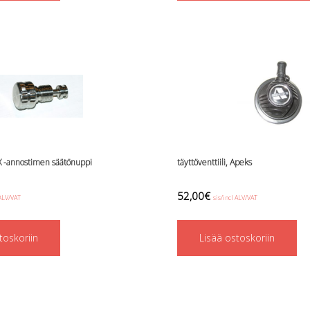
X -annostimen säätönuppi
täyttöventtiili, Apeks
52,00
€
 ALV/VAT
sis/incl ALV/VAT
toskoriin
Lisää ostoskoriin