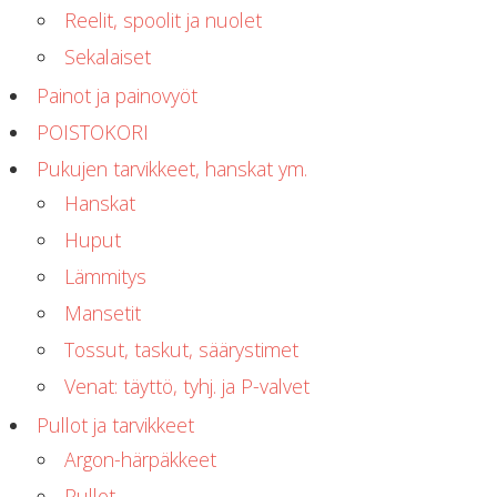
Reelit, spoolit ja nuolet
Sekalaiset
Painot ja painovyöt
POISTOKORI
Pukujen tarvikkeet, hanskat ym.
Hanskat
Huput
Lämmitys
Mansetit
Tossut, taskut, säärystimet
Venat: täyttö, tyhj. ja P-valvet
Pullot ja tarvikkeet
Argon-härpäkkeet
Pullot