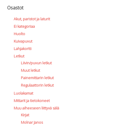
Osastot
Akut, paristot ja laturit
Ei kategoriaa
Huolto
Kuivapuvut
Lahjakortti
Letkut
Liivin/puvun letkut
Muut letkut
Painemittarin letkut
Regulaattorin letkut
Luolakamat
Mittarit ja tietokoneet
Muu aiheeseen liittyvä sälä
Kirjat
Molnar Janos