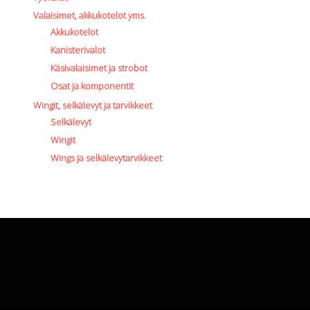
Valaisimet, akkukotelot yms.
Akkukotelot
Kanisterivalot
Käsivalaisimet ja strobot
Osat ja komponentit
Wingit, selkälevyt ja tarvikkeet
Selkälevyt
Wingit
Wings ja selkälevytarvikkeet