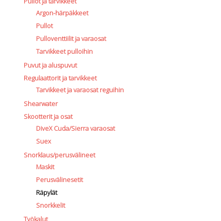
Pullot ja tarvikkeet
Argon-härpäkkeet
Pullot
Pulloventtiilit ja varaosat
Tarvikkeet pulloihin
Puvut ja aluspuvut
Regulaattorit ja tarvikkeet
Tarvikkeet ja varaosat reguihin
Shearwater
Skootterit ja osat
DiveX Cuda/Sierra varaosat
Suex
Snorklaus/perusvälineet
Maskit
Perusvälinesetit
Räpylät
Snorkkelit
Työkalut