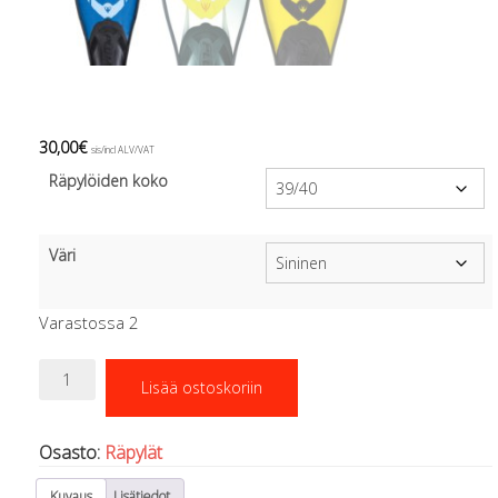
Regulaattorin letkut
Luolakamat
Mittarit ja tietokoneet
Muu aiheeseen liittyvä sälä
Kirjat
Molnar Janos
30,00
€
sis/incl ALV/VAT
Ojamo
Räpylöiden koko
Ressel
Muut tarvikkeet
Kemikaalit - liimat, rasvat yms.
Väri
Poijut ja nostosäkit
Puukot, leikkurit ja sakset
Varastossa 2
Reelit, spoolit ja nuolet
Sekalaiset
Cressi
Painot ja painovyöt
Lisää ostoskoriin
Pluma
POISTOKORI
umpikantaräpylät
Pukujen tarvikkeet, hanskat ym.
määrä
Osasto:
Räpylät
Hanskat
Huput
Kuvaus
Lisätiedot