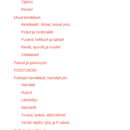
Ojamo
Ressel
Muut tarvikkeet
Kemikaalit - liimat, rasvat yms.
Poijut ja nostosäkit
Puukot, leikkurit ja sakset
Reelit, spoolit ja nuolet
Sekalaiset
Painot ja painovyöt
POISTOKORI
Pukujen tarvikkeet, hanskat ym.
Hanskat
Huput
Lämmitys
Mansetit
Tossut, taskut, säärystimet
Venat: täyttö, tyhj. ja P-valvet