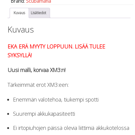
Brand:
Scubamafia
Lämmitys
Mansetit
Kuvaus
Lisätiedot
Tossut, taskut, säärystimet
Kuvaus
Venat: täyttö, tyhj. ja P-valvet
Pullot ja tarvikkeet
Argon-härpäkkeet
EKA ERÄ MYYTY LOPPUUN. LISÄÄ TULEE
Pullot
SYKSYLLÄ!
Pulloventtiilit ja varaosat
Tarvikkeet pulloihin
Uusi malli, korvaa XM3:n!
Puvut ja aluspuvut
Regulaattorit ja tarvikkeet
Tärkeimmät erot XM3:een:
Tarvikkeet ja varaosat reguihin
Shearwater
Enemmän valotehoa, tiukempi spotti
Skootterit ja osat
DiveX Cuda/Sierra varaosat
Suurempi akkukapasiteetti
Suex
Snorklaus/perusvälineet
Ei irtopiuhojen päissä olevia liittimiä akkukotelossa
Maskit