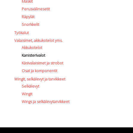
Maskit
Perusvälinesetit
Räpylät
Snorkkelit
Työkalut
Valaisimet, akkukotelot yms.
Akkukotelot
Kanisterivalot
Käsivalaisimet ja strobot
Osat ja komponentit
Wingit, selkälevyt ja tarvikkeet
Selkälevyt
Wingit
Wings ja selkälevytarvikkeet