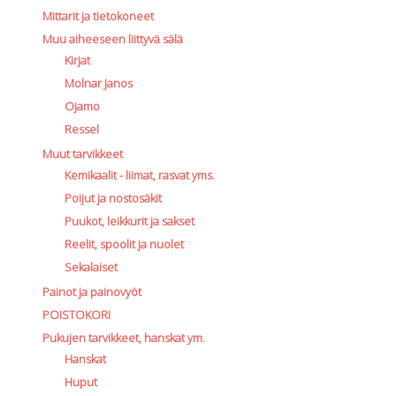
Mittarit ja tietokoneet
Muu aiheeseen liittyvä sälä
Kirjat
Molnar Janos
Ojamo
Ressel
Muut tarvikkeet
Kemikaalit - liimat, rasvat yms.
Poijut ja nostosäkit
Puukot, leikkurit ja sakset
Reelit, spoolit ja nuolet
Sekalaiset
Painot ja painovyöt
POISTOKORI
Pukujen tarvikkeet, hanskat ym.
Hanskat
Huput