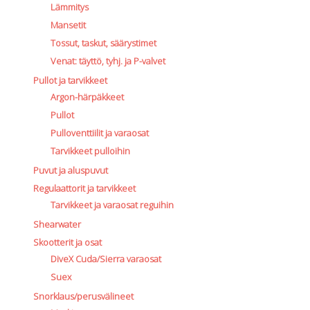
Lämmitys
Mansetit
Tossut, taskut, säärystimet
Venat: täyttö, tyhj. ja P-valvet
Pullot ja tarvikkeet
Argon-härpäkkeet
Pullot
Pulloventtiilit ja varaosat
Tarvikkeet pulloihin
Puvut ja aluspuvut
Regulaattorit ja tarvikkeet
Tarvikkeet ja varaosat reguihin
Shearwater
Skootterit ja osat
DiveX Cuda/Sierra varaosat
Suex
Snorklaus/perusvälineet