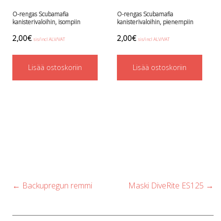
O-rengas Scubamafia
O-rengas Scubamafia
kanisterivaloihin, isompiin
kanisterivaloihin, pienempiin
2,00
€
2,00
€
sis/incl ALV/VAT
sis/incl ALV/VAT
Lisää ostoskoriin
Lisää ostoskoriin
Post
←
Backupregun remmi
Maski DiveRite ES125
→
navigation