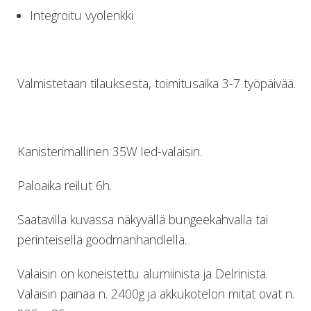
Perusvälinesetit
Integroitu vyölenkki
Räpylät
Snorkkelit
Työkalut
Valaisimet, akkukotelot yms.
Valmistetaan tilauksesta, toimitusaika 3-7 työpäivää.
Akkukotelot
Kanisterivalot
Käsivalaisimet ja strobot
Osat ja komponentit
Kanisterimallinen 35W led-valaisin.
Wingit, selkälevyt ja tarvikkeet
Selkälevyt
Paloaika reilut 6h.
Wingit
Wings ja selkälevytarvikkeet
Saatavilla kuvassa näkyvällä bungeekahvalla tai
perinteisellä goodmanhandlella.
Valaisin on koneistettu alumiinista ja Delrinistä.
Valaisin painaa n. 2400g ja akkukotelon mitat ovat n.