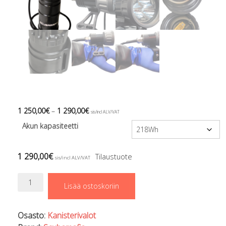
Regulaattorin letkut
Luolakamat
Mittarit ja tietokoneet
Muu aiheeseen liittyvä sälä
Kirjat
Molnar Janos
Ojamo
Ressel
Muut tarvikkeet
1 250,00
€
–
1 290,00
€
sis/incl ALV/VAT
Kemikaalit - liimat, rasvat yms.
Akun kapasiteetti
Poijut ja nostosäkit
Puukot, leikkurit ja sakset
Reelit, spoolit ja nuolet
1 290,00
€
Tilaustuote
sis/incl ALV/VAT
Sekalaiset
Painot ja painovyöt
MR3
Lisää ostoskoriin
POISTOKORI
määrä
Pukujen tarvikkeet, hanskat ym.
Hanskat
Osasto:
Kanisterivalot
Huput