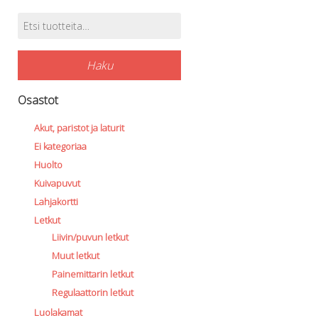
Etsi:
Tuotehaku
Haku
Osastot
Akut, paristot ja laturit
Ei kategoriaa
Huolto
Kuivapuvut
Lahjakortti
Letkut
Liivin/puvun letkut
Muut letkut
Painemittarin letkut
Regulaattorin letkut
Luolakamat