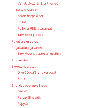
Venat: täyttö, tyhj. ja P-valvet
Pullot ja tarvikkeet
Argon-härpäkkeet
Pullot
Pulloventtiilit ja varaosat
Tarvikkeet pulloihin
Puvut ja aluspuvut
Regulaattorit ja tarvikkeet
Tarvikkeet ja varaosat reguihin
Shearwater
Skootterit ja osat
DiveX Cuda/Sierra varaosat
Suex
Snorklaus/perusvälineet
Maskit
Perusvälinesetit
Räpylät