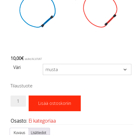
Regulaattorin letkut
Luolakamat
Mittarit ja tietokoneet
Muu aiheeseen liittyvä sälä
Kirjat
Molnar Janos
Ojamo
Ressel
10,00
€
sis/incl ALV/VAT
Muut tarvikkeet
Väri
Kemikaalit - liimat, rasvat yms.
Poijut ja nostosäkit
Puukot, leikkurit ja sakset
Tilaustuote
Reelit, spoolit ja nuolet
Sekalaiset
Backupregun
Lisää ostoskoriin
Painot ja painovyöt
remmi
määrä
POISTOKORI
Pukujen tarvikkeet, hanskat ym.
Osasto:
Ei kategoriaa
Hanskat
Kuvaus
Lisätiedot
Huput