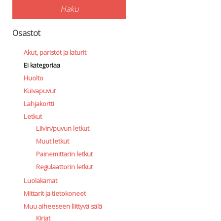
Haku
Osastot
Akut, paristot ja laturit
Ei kategoriaa
Huolto
Kuivapuvut
Lahjakortti
Letkut
Liivin/puvun letkut
Muut letkut
Painemittarin letkut
Regulaattorin letkut
Luolakamat
Mittarit ja tietokoneet
Muu aiheeseen liittyvä sälä
Kirjat