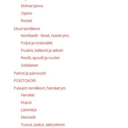
Molnar Janos
Ojamo
Ressel
Muut tarvikkeet
Kemikaalit - liimat, rasvat yms.
Poijut ja nostosäkit
Puukot, leikkurit ja sakset
Reelit, spoolit ja nuolet
Sekalaiset
Painot ja painovyöt
POISTOKORI
Pukujen tarvikkeet, hanskat ym.
Hanskat
Huput
Lämmitys
Mansetit
Tossut, taskut, säärystimet