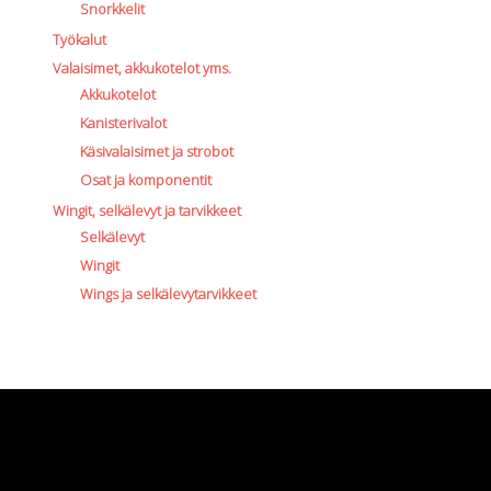
Snorkkelit
Työkalut
Valaisimet, akkukotelot yms.
Akkukotelot
Kanisterivalot
Käsivalaisimet ja strobot
Osat ja komponentit
Wingit, selkälevyt ja tarvikkeet
Selkälevyt
Wingit
Wings ja selkälevytarvikkeet