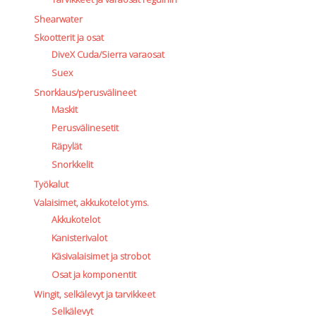
Shearwater
Skootterit ja osat
DiveX Cuda/Sierra varaosat
Suex
Snorklaus/perusvälineet
Maskit
Perusvälinesetit
Räpylät
Snorkkelit
Työkalut
Valaisimet, akkukotelot yms.
Akkukotelot
Kanisterivalot
Käsivalaisimet ja strobot
Osat ja komponentit
Wingit, selkälevyt ja tarvikkeet
Selkälevyt