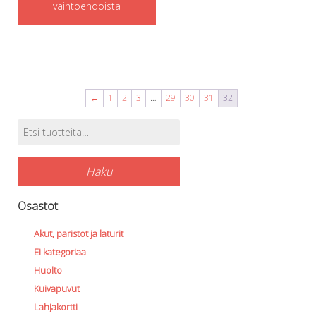
vaihtoehdoista
has
multiple
variants.
The
options
←
1
2
3
…
29
30
31
32
may
Etsi:
Tuotehaku
be
chosen
Haku
on
the
Osastot
product
Akut, paristot ja laturit
page
Ei kategoriaa
Huolto
Kuivapuvut
Lahjakortti