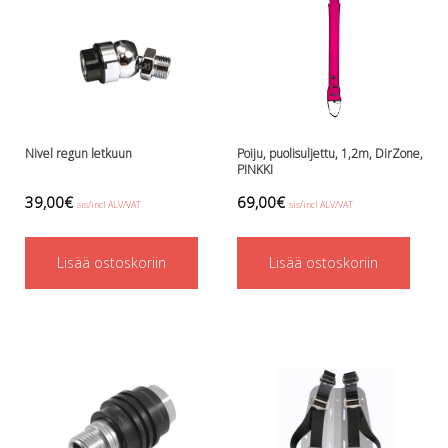
options
may
be
chosen
on
Nivel regun letkuun
Poiju, puolisuljettu, 1,2m, DirZone,
the
PINKKI
product
39,00
€
69,00
€
sis/incl ALV/VAT
sis/incl ALV/VAT
page
Lisää ostoskoriin
Lisää ostoskoriin