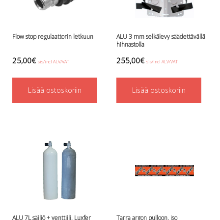
Flow stop regulaattorin letkuun
ALU 3 mm selkälevy säädettävällä
hihnastolla
25,00
€
255,00
€
sis/incl ALV/VAT
sis/incl ALV/VAT
Lisää ostoskoriin
Lisää ostoskoriin
ALU 7L säiliö + venttiili, Luxfer
Tarra argon pulloon, iso