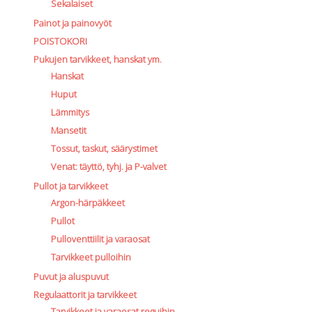
Sekalaiset
Painot ja painovyöt
POISTOKORI
Pukujen tarvikkeet, hanskat ym.
Hanskat
Huput
Lämmitys
Mansetit
Tossut, taskut, säärystimet
Venat: täyttö, tyhj. ja P-valvet
Pullot ja tarvikkeet
Argon-härpäkkeet
Pullot
Pulloventtiilit ja varaosat
Tarvikkeet pulloihin
Puvut ja aluspuvut
Regulaattorit ja tarvikkeet
Tarvikkeet ja varaosat reguihin