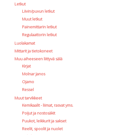
Letkut
Liivin/puvun letkut
Muut letkut
Painemittarin letkut
Regulaattorin letkut
Luolakamat
Mittarit ja tietokoneet
Muu aiheeseen liittyvä sälä
Kirjat
Molnar Janos
Ojamo
Ressel
Muut tarvikkeet
Kemikaalit - liimat, rasvat yms.
Poijut ja nostosäkit
Puukot, leikkurit ja sakset
Reelit, spoolit ja nuolet