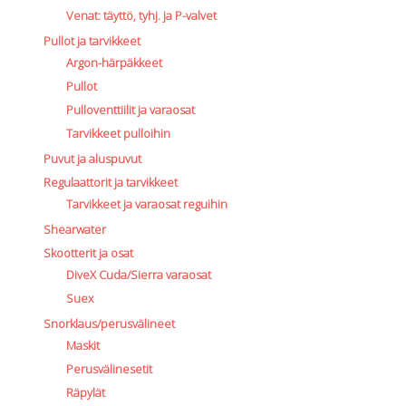
Venat: täyttö, tyhj. ja P-valvet
Pullot ja tarvikkeet
Argon-härpäkkeet
Pullot
Pulloventtiilit ja varaosat
Tarvikkeet pulloihin
Puvut ja aluspuvut
Regulaattorit ja tarvikkeet
Tarvikkeet ja varaosat reguihin
Shearwater
Skootterit ja osat
DiveX Cuda/Sierra varaosat
Suex
Snorklaus/perusvälineet
Maskit
Perusvälinesetit
Räpylät