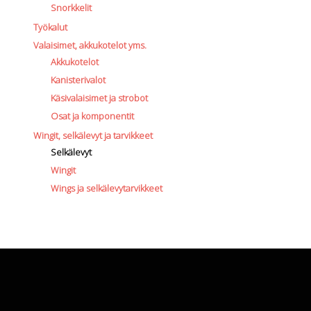
Snorkkelit
Työkalut
Valaisimet, akkukotelot yms.
Akkukotelot
Kanisterivalot
Käsivalaisimet ja strobot
Osat ja komponentit
Wingit, selkälevyt ja tarvikkeet
Selkälevyt
Wingit
Wings ja selkälevytarvikkeet