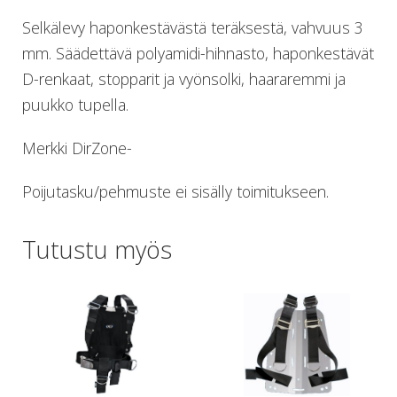
Lämmitys
Selkälevy haponkestävästä teräksestä, vahvuus 3
Mansetit
mm. Säädettävä polyamidi-hihnasto, haponkestävät
Tossut, taskut, säärystimet
D-renkaat, stopparit ja vyönsolki, haararemmi ja
Venat: täyttö, tyhj. ja P-valvet
Pullot ja tarvikkeet
puukko tupella.
Argon-härpäkkeet
Pullot
Merkki DirZone-
Pulloventtiilit ja varaosat
Tarvikkeet pulloihin
Poijutasku/pehmuste ei sisälly toimitukseen.
Puvut ja aluspuvut
Regulaattorit ja tarvikkeet
Tutustu myös
Tarvikkeet ja varaosat reguihin
Shearwater
Skootterit ja osat
DiveX Cuda/Sierra varaosat
Suex
Snorklaus/perusvälineet
Maskit