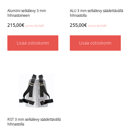
Perusvälinesetit
Räpylät
Alumiini selkälevy 3 mm
ALU 3 mm selkälevy säädettävällä
Snorkkelit
hihnastoineen
hihnastolla
Työkalut
215,00
€
255,00
€
sis/incl ALV/VAT
sis/incl ALV/VAT
Valaisimet, akkukotelot yms.
Akkukotelot
Lisää ostoskoriin
Lisää ostoskoriin
Kanisterivalot
Käsivalaisimet ja strobot
Osat ja komponentit
Wingit, selkälevyt ja tarvikkeet
Selkälevyt
Wingit
Wings ja selkälevytarvikkeet
RST 3 mm selkälevy säädettävällä
hihnastolla