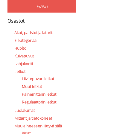
Haku
Osastot
Akut, paristot ja laturit
Ei kategoriaa
Huolto
Kuivapuvut
Lahjakortti
Letkut
Liivin/puvun letkut
Muut letkut
Painemittarin letkut
Regulaattorin letkut
Luolakamat
Mittarit ja tietokoneet
Muu aiheeseen liittyvä sälä
Kirjat