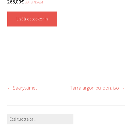
265,00
€
sis/incl ALV/VAT
Lisää ostoskoriin
Post
←
Säärystimet
Tarra argon pulloon, iso
→
navigation
Etsi:
Tuotehaku