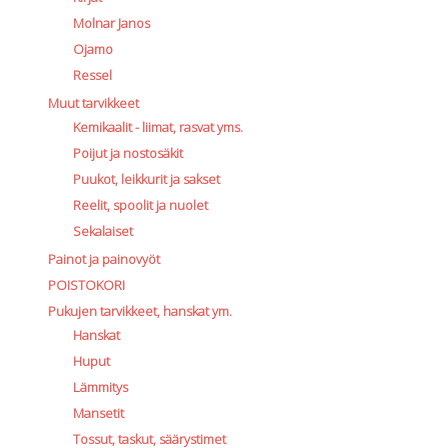
Molnar Janos
Ojamo
Ressel
Muut tarvikkeet
Kemikaalit - liimat, rasvat yms.
Poijut ja nostosäkit
Puukot, leikkurit ja sakset
Reelit, spoolit ja nuolet
Sekalaiset
Painot ja painovyöt
POISTOKORI
Pukujen tarvikkeet, hanskat ym.
Hanskat
Huput
Lämmitys
Mansetit
Tossut, taskut, säärystimet