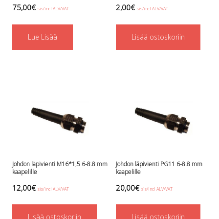
Perusvälinesetit
75,00
€
2,00
€
sis/incl ALV/VAT
sis/incl ALV/VAT
Räpylät
Snorkkelit
Työkalut
Lue Lisää
Lisää ostoskoriin
Valaisimet, akkukotelot yms.
Akkukotelot
Kanisterivalot
Käsivalaisimet ja strobot
Osat ja komponentit
Wingit, selkälevyt ja tarvikkeet
Selkälevyt
Wingit
Wings ja selkälevytarvikkeet
Johdon läpivienti M16*1,5 6-8.8 mm
Johdon läpivienti PG11 6-8.8 mm
kaapelille
kaapelille
12,00
€
20,00
€
sis/incl ALV/VAT
sis/incl ALV/VAT
Lisää ostoskoriin
Lisää ostoskoriin