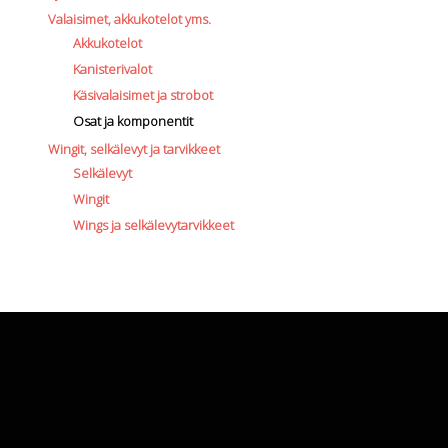
Valaisimet, akkukotelot yms.
Akkukotelot
Kanisterivalot
Käsivalaisimet ja strobot
Osat ja komponentit
Wingit, selkälevyt ja tarvikkeet
Selkälevyt
Wingit
Wings ja selkälevytarvikkeet