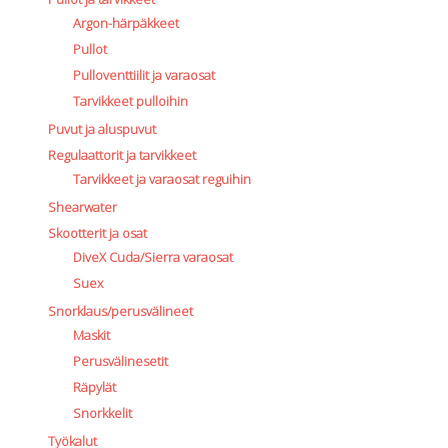
Argon-härpäkkeet
Pullot
Pulloventtiilit ja varaosat
Tarvikkeet pulloihin
Puvut ja aluspuvut
Regulaattorit ja tarvikkeet
Tarvikkeet ja varaosat reguihin
Shearwater
Skootterit ja osat
DiveX Cuda/Sierra varaosat
Suex
Snorklaus/perusvälineet
Maskit
Perusvälinesetit
Räpylät
Snorkkelit
Työkalut