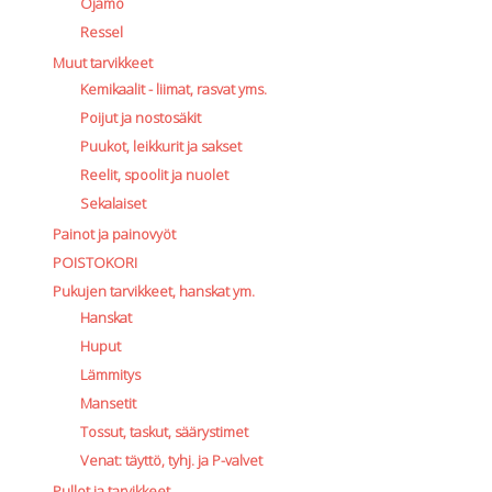
Ojamo
Ressel
Muut tarvikkeet
Kemikaalit - liimat, rasvat yms.
Poijut ja nostosäkit
Puukot, leikkurit ja sakset
Reelit, spoolit ja nuolet
Sekalaiset
Painot ja painovyöt
POISTOKORI
Pukujen tarvikkeet, hanskat ym.
Hanskat
Huput
Lämmitys
Mansetit
Tossut, taskut, säärystimet
Venat: täyttö, tyhj. ja P-valvet
Pullot ja tarvikkeet