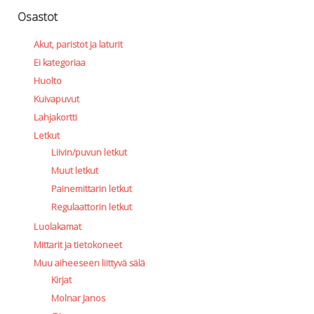
Osastot
Akut, paristot ja laturit
Ei kategoriaa
Huolto
Kuivapuvut
Lahjakortti
Letkut
Liivin/puvun letkut
Muut letkut
Painemittarin letkut
Regulaattorin letkut
Luolakamat
Mittarit ja tietokoneet
Muu aiheeseen liittyvä sälä
Kirjat
Molnar Janos