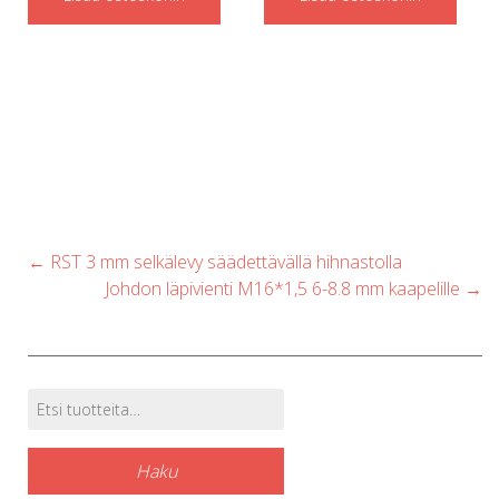
Post
←
RST 3 mm selkälevy säädettävällä hihnastolla
navigation
Johdon läpivienti M16*1,5 6-8.8 mm kaapelille
→
Etsi:
Tuotehaku
Haku