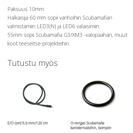
Lämmitys
Paksuus 10mm.
Mansetit
Halkaisija 60 mm sopii vanhoihin Scubamafian
Tossut, taskut, säärystimet
valmistamiin LED3(N) ja LED6 valaisimiin.
Venat: täyttö, tyhj. ja P-valvet
55mm sopii Scubamafia G3/XM3 -valopäähän, muut
Pullot ja tarvikkeet
Argon-härpäkkeet
koot teeseitse-projekteihin.
Pullot
Pulloventtiilit ja varaosat
Tutustu myös
Tarvikkeet pulloihin
Puvut ja aluspuvut
Regulaattorit ja tarvikkeet
Tarvikkeet ja varaosat reguihin
Shearwater
Skootterit ja osat
DiveX Cuda/Sierra varaosat
Suex
Snorklaus/perusvälineet
E/O cord 9,6 mm/120 cm
O-rengas Scubamafia
Maskit
kanisterivaloihin, isompiin