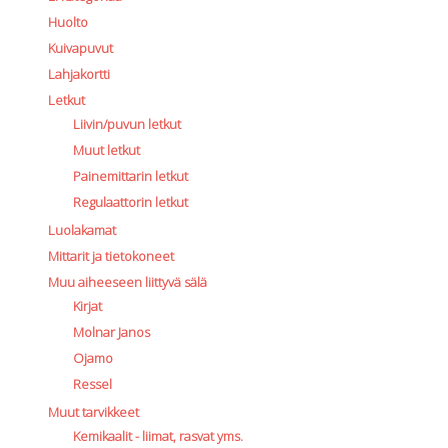
Huolto
Kuivapuvut
Lahjakortti
Letkut
Liivin/puvun letkut
Muut letkut
Painemittarin letkut
Regulaattorin letkut
Luolakamat
Mittarit ja tietokoneet
Muu aiheeseen liittyvä sälä
Kirjat
Molnar Janos
Ojamo
Ressel
Muut tarvikkeet
Kemikaalit - liimat, rasvat yms.