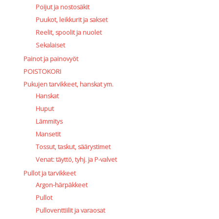
Poijut ja nostosäkit
Puukot, leikkurit ja sakset
Reelit, spoolit ja nuolet
Sekalaiset
Painot ja painovyöt
POISTOKORI
Pukujen tarvikkeet, hanskat ym.
Hanskat
Huput
Lämmitys
Mansetit
Tossut, taskut, säärystimet
Venat: täyttö, tyhj. ja P-valvet
Pullot ja tarvikkeet
Argon-härpäkkeet
Pullot
Pulloventtiilit ja varaosat