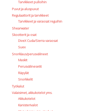
Tarvikkeet pulloihin
Puvut ja aluspuvut
Regulaattorit ja tarvikkeet
Tarvikkeet ja varaosat reguihin
Shearwater
Skootterit ja osat
DiveX Cuda/Sierra varaosat
Suex
Snorklaus/perusvälineet
Maskit
Perusvälinesetit
Räpylät
Snorkkelit
Työkalut
Valaisimet, akkukotelot yms.
Akkukotelot
Kanisterivalot