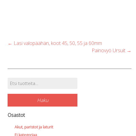
Post
←
Lasi valopäähän, koot 45, 50, 55 ja 60mm
navigation
Painovyö Ursuit
→
Etsi:
Tuotehaku
Haku
Osastot
Akut, paristot ja laturit
Ei kategoriaa