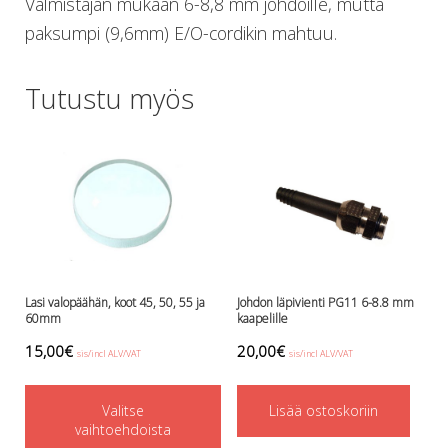
Valmistajan mukaan 6-8,8 mm johdoille, mutta
Lämmitys
paksumpi (9,6mm) E/O-cordikin mahtuu.
Mansetit
Tossut, taskut, säärystimet
Tutustu myös
Venat: täyttö, tyhj. ja P-valvet
Pullot ja tarvikkeet
Argon-härpäkkeet
Pullot
Pulloventtiilit ja varaosat
Tarvikkeet pulloihin
Puvut ja aluspuvut
Regulaattorit ja tarvikkeet
Tarvikkeet ja varaosat reguihin
Lasi valopäähän, koot 45, 50, 55 ja
Johdon läpivienti PG11 6-8.8 mm
Shearwater
60mm
kaapelille
Skootterit ja osat
15,00
€
20,00
€
DiveX Cuda/Sierra varaosat
sis/incl ALV/VAT
sis/incl ALV/VAT
Suex
This
Snorklaus/perusvälineet
Valitse
product
Lisää ostoskoriin
Maskit
vaihtoehdoista
has