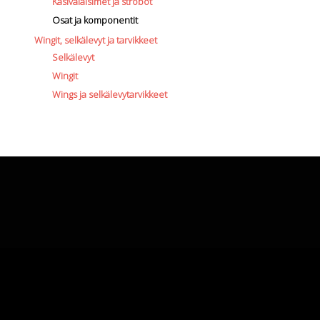
Käsivalaisimet ja strobot
Osat ja komponentit
Wingit, selkälevyt ja tarvikkeet
Selkälevyt
Wingit
Wings ja selkälevytarvikkeet