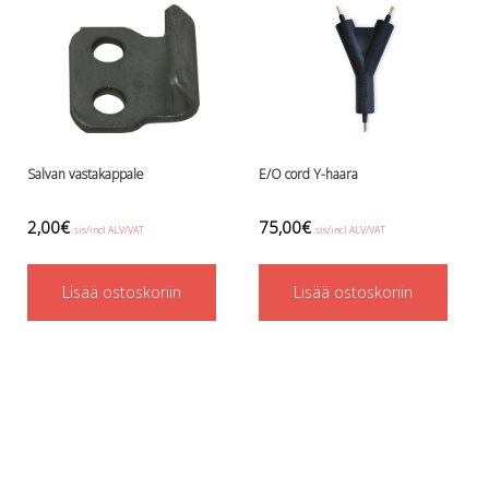
options
may
be
chosen
on
Salvan vastakappale
E/O cord Y-haara
the
product
2,00
€
75,00
€
sis/incl ALV/VAT
sis/incl ALV/VAT
page
Lisää ostoskoriin
Lisää ostoskoriin