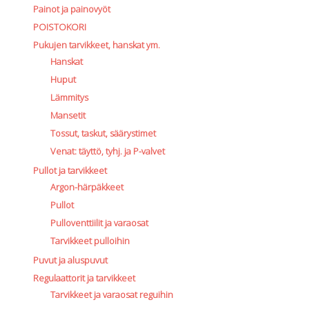
Painot ja painovyöt
POISTOKORI
Pukujen tarvikkeet, hanskat ym.
Hanskat
Huput
Lämmitys
Mansetit
Tossut, taskut, säärystimet
Venat: täyttö, tyhj. ja P-valvet
Pullot ja tarvikkeet
Argon-härpäkkeet
Pullot
Pulloventtiilit ja varaosat
Tarvikkeet pulloihin
Puvut ja aluspuvut
Regulaattorit ja tarvikkeet
Tarvikkeet ja varaosat reguihin