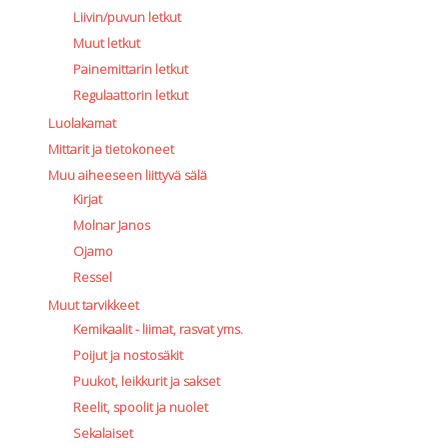
Liivin/puvun letkut
Muut letkut
Painemittarin letkut
Regulaattorin letkut
Luolakamat
Mittarit ja tietokoneet
Muu aiheeseen liittyvä sälä
Kirjat
Molnar Janos
Ojamo
Ressel
Muut tarvikkeet
Kemikaalit - liimat, rasvat yms.
Poijut ja nostosäkit
Puukot, leikkurit ja sakset
Reelit, spoolit ja nuolet
Sekalaiset