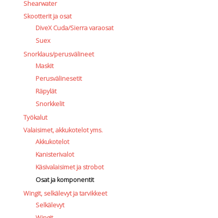
Shearwater
Skootterit ja osat
DiveX Cuda/Sierra varaosat
Suex
Snorklaus/perusvälineet
Maskit
Perusvälinesetit
Räpylät
Snorkkelit
Työkalut
Valaisimet, akkukotelot yms.
Akkukotelot
Kanisterivalot
Käsivalaisimet ja strobot
Osat ja komponentit
Wingit, selkälevyt ja tarvikkeet
Selkälevyt
Wingit