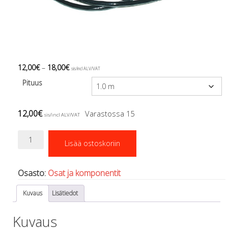
Regulaattorin letkut
Luolakamat
Mittarit ja tietokoneet
Muu aiheeseen liittyvä sälä
Kirjat
Molnar Janos
12,00
€
–
18,00
€
sis/incl ALV/VAT
Ojamo
Pituus
Ressel
Muut tarvikkeet
12,00
€
Varastossa 15
Kemikaalit - liimat, rasvat yms.
sis/incl ALV/VAT
Poijut ja nostosäkit
Kaapeli
Puukot, leikkurit ja sakset
Lisää ostoskoriin
valopäähän
Reelit, spoolit ja nuolet
määrä
Sekalaiset
Osasto:
Osat ja komponentit
Painot ja painovyöt
POISTOKORI
Kuvaus
Lisätiedot
Pukujen tarvikkeet, hanskat ym.
Hanskat
Kuvaus
Huput