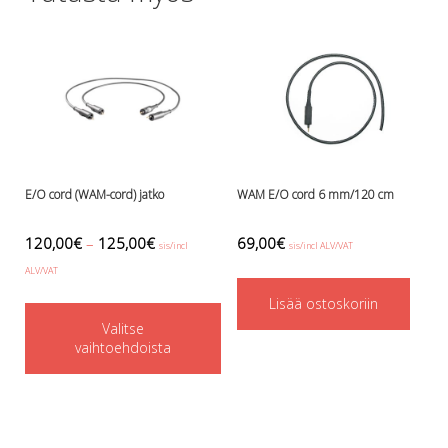
Perusvälinesetit
Räpylät
Snorkkelit
Työkalut
Valaisimet, akkukotelot yms.
Akkukotelot
Kanisterivalot
Käsivalaisimet ja strobot
Osat ja komponentit
E/O cord (WAM-cord) jatko
WAM E/O cord 6 mm/120 cm
Wingit, selkälevyt ja tarvikkeet
Selkälevyt
120,00
€
–
125,00
€
69,00
€
sis/incl
sis/incl ALV/VAT
Wingit
ALV/VAT
Wings ja selkälevytarvikkeet
This
Lisää ostoskoriin
Valitse
product
vaihtoehdoista
has
multiple
variants.
The