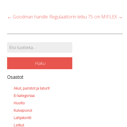
Post
←
Goodman handle
Regulaattorin letku 75 cm MIFLEX
→
navigation
Etsi:
Tuotehaku
Haku
Osastot
Akut, paristot ja laturit
Ei kategoriaa
Huolto
Kuivapuvut
Lahjakortti
Letkut