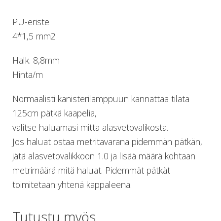
Lämmitys
PU-eriste
Mansetit
Tossut, taskut, säärystimet
4*1,5 mm2
Venat: täyttö, tyhj. ja P-valvet
Pullot ja tarvikkeet
Halk. 8,8mm
Argon-härpäkkeet
Hinta/m
Pullot
Pulloventtiilit ja varaosat
Normaalisti kanisterilamppuun kannattaa tilata
Tarvikkeet pulloihin
125cm pätkä kaapelia,
Puvut ja aluspuvut
valitse haluamasi mitta alasvetovalikosta.
Regulaattorit ja tarvikkeet
Tarvikkeet ja varaosat reguihin
Jos haluat ostaa metritavarana pidemmän pätkän,
Shearwater
jätä alasvetovalikkoon 1.0 ja lisää määrä kohtaan
Skootterit ja osat
metrimäärä mitä haluat. Pidemmät pätkät
DiveX Cuda/Sierra varaosat
toimitetaan yhtenä kappaleena.
Suex
Snorklaus/perusvälineet
Maskit
Tutustu myös