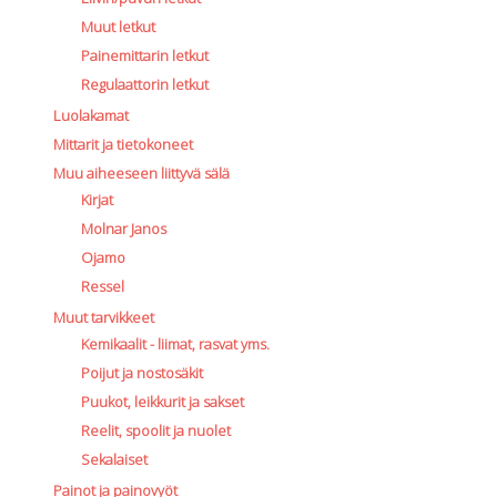
Muut letkut
Painemittarin letkut
Regulaattorin letkut
Luolakamat
Mittarit ja tietokoneet
Muu aiheeseen liittyvä sälä
Kirjat
Molnar Janos
Ojamo
Ressel
Muut tarvikkeet
Kemikaalit - liimat, rasvat yms.
Poijut ja nostosäkit
Puukot, leikkurit ja sakset
Reelit, spoolit ja nuolet
Sekalaiset
Painot ja painovyöt