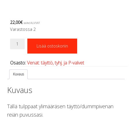
Regulaattorin letkut
Luolakamat
Mittarit ja tietokoneet
22,00
€
Muu aiheeseen liittyvä sälä
sis/incl ALV/VAT
Varastossa 2
Kirjat
Molnar Janos
Sitech
Ojamo
Lisää ostoskoriin
venttiilinreiän
Ressel
tulppa
Muut tarvikkeet
määrä
Osasto:
Venat: täyttö, tyhj. ja P-valvet
Kemikaalit - liimat, rasvat yms.
Poijut ja nostosäkit
Kuvaus
Puukot, leikkurit ja sakset
Reelit, spoolit ja nuolet
Kuvaus
Sekalaiset
Painot ja painovyöt
Tällä tulppaat ylimääräsen täyttö/dummpivenan
POISTOKORI
Pukujen tarvikkeet, hanskat ym.
reiän puvussasi.
Hanskat
Huput