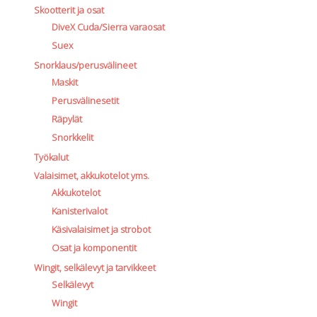
Skootterit ja osat
DiveX Cuda/Sierra varaosat
Suex
Snorklaus/perusvälineet
Maskit
Perusvälinesetit
Räpylät
Snorkkelit
Työkalut
Valaisimet, akkukotelot yms.
Akkukotelot
Kanisterivalot
Käsivalaisimet ja strobot
Osat ja komponentit
Wingit, selkälevyt ja tarvikkeet
Selkälevyt
Wingit