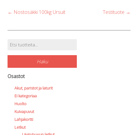
Post
←
Nostosäkki 100kg Ursuit
Testituote
→
navigation
Etsi:
Tuotehaku
Haku
Osastot
Akut, paristot ja laturit
Ei kategoriaa
Huolto
Kuivapuvut
Lahjakortti
Letkut
Liivin/puvun letkut