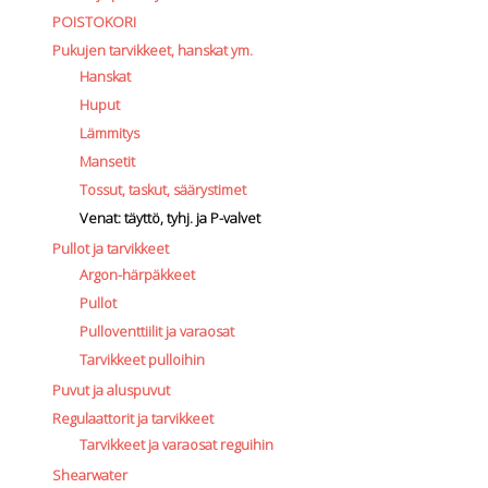
POISTOKORI
Pukujen tarvikkeet, hanskat ym.
Hanskat
Huput
Lämmitys
Mansetit
Tossut, taskut, säärystimet
Venat: täyttö, tyhj. ja P-valvet
Pullot ja tarvikkeet
Argon-härpäkkeet
Pullot
Pulloventtiilit ja varaosat
Tarvikkeet pulloihin
Puvut ja aluspuvut
Regulaattorit ja tarvikkeet
Tarvikkeet ja varaosat reguihin
Shearwater