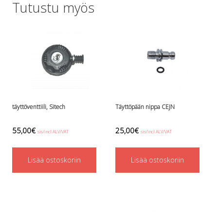
Tutustu myös
Lämmitys
Mansetit
Tossut, taskut, säärystimet
Venat: täyttö, tyhj. ja P-valvet
Pullot ja tarvikkeet
Argon-härpäkkeet
Pullot
Pulloventtiilit ja varaosat
Tarvikkeet pulloihin
täyttöventtiili, Sitech
Täyttöpään nippa CEJN
Puvut ja aluspuvut
Regulaattorit ja tarvikkeet
55,00
€
25,00
€
sis/incl ALV/VAT
sis/incl ALV/VAT
Tarvikkeet ja varaosat reguihin
Shearwater
Lisää ostoskoriin
Lisää ostoskoriin
Skootterit ja osat
DiveX Cuda/Sierra varaosat
Suex
Snorklaus/perusvälineet
Maskit