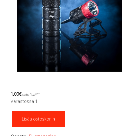
Regulaattorin letkut
Luolakamat
Mittarit ja tietokoneet
Muu aiheeseen liittyvä sälä
Kirjat
Molnar Janos
Ojamo
Ressel
Muut tarvikkeet
Kemikaalit - liimat, rasvat yms.
Poijut ja nostosäkit
Puukot, leikkurit ja sakset
Reelit, spoolit ja nuolet
1,00
€
sis/incl ALV/VAT
Sekalaiset
Varastossa 1
Painot ja painovyöt
POISTOKORI
Testituote
Lisää ostoskoriin
Pukujen tarvikkeet, hanskat ym.
määrä
Hanskat
Huput