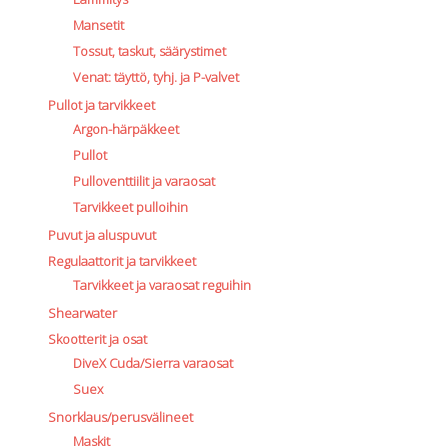
Mansetit
Tossut, taskut, säärystimet
Venat: täyttö, tyhj. ja P-valvet
Pullot ja tarvikkeet
Argon-härpäkkeet
Pullot
Pulloventtiilit ja varaosat
Tarvikkeet pulloihin
Puvut ja aluspuvut
Regulaattorit ja tarvikkeet
Tarvikkeet ja varaosat reguihin
Shearwater
Skootterit ja osat
DiveX Cuda/Sierra varaosat
Suex
Snorklaus/perusvälineet
Maskit