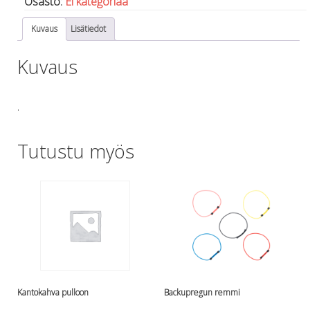
Osasto:
Ei kategoriaa
Lämmitys
Kuvaus
Lisätiedot
Mansetit
Tossut, taskut, säärystimet
Kuvaus
Venat: täyttö, tyhj. ja P-valvet
Pullot ja tarvikkeet
Argon-härpäkkeet
.
Pullot
Pulloventtiilit ja varaosat
Tutustu myös
Tarvikkeet pulloihin
Puvut ja aluspuvut
Regulaattorit ja tarvikkeet
Tarvikkeet ja varaosat reguihin
Shearwater
Skootterit ja osat
DiveX Cuda/Sierra varaosat
Suex
Snorklaus/perusvälineet
Kantokahva pulloon
Backupregun remmi
Maskit