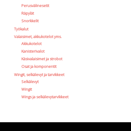
Perusvälinesetit
Räpylät
Snorkkelit
Työkalut
Valaisimet, akkukotelot yms.
Akkukotelot
Kanisterivalot
Käsivalaisimet ja strobot
Osat ja komponentit
Wingit, selkälevyt ja tarvikkeet
Selkälevyt
Wingit
Wings ja selkälevytarvikkeet