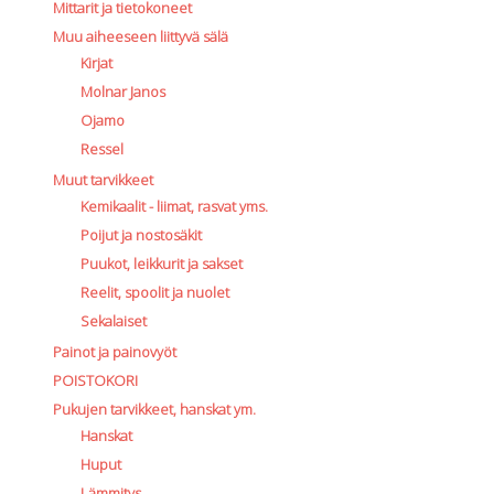
Mittarit ja tietokoneet
Muu aiheeseen liittyvä sälä
Kirjat
Molnar Janos
Ojamo
Ressel
Muut tarvikkeet
Kemikaalit - liimat, rasvat yms.
Poijut ja nostosäkit
Puukot, leikkurit ja sakset
Reelit, spoolit ja nuolet
Sekalaiset
Painot ja painovyöt
POISTOKORI
Pukujen tarvikkeet, hanskat ym.
Hanskat
Huput
Lämmitys