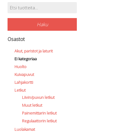
Etsi:
Tuotehaku
Haku
Osastot
Akut, paristot ja laturit
Ei kategoriaa
Huolto
Kuivapuvut
Lahjakortti
Letkut
Liivin/puvun letkut
Muut letkut
Painemittarin letkut
Regulaattorin letkut
Luolakamat