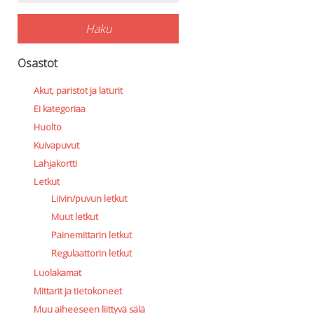
Haku
Osastot
Akut, paristot ja laturit
Ei kategoriaa
Huolto
Kuivapuvut
Lahjakortti
Letkut
Liivin/puvun letkut
Muut letkut
Painemittarin letkut
Regulaattorin letkut
Luolakamat
Mittarit ja tietokoneet
Muu aiheeseen liittyvä sälä