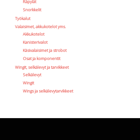
Räpylät
Snorkkelit
Työkalut
Valaisimet, akkukotelot yms.
Akkukotelot
Kanisterivalot
Käsivalaisimet ja strobot
Osat ja komponentit
Wingit, selkälevyt ja tarvikkeet
Selkälevyt
Wingit
Wings ja selkälevytarvikkeet