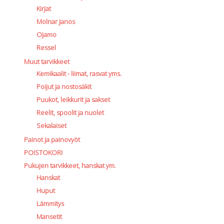
Kirjat
Molnar Janos
Ojamo
Ressel
Muut tarvikkeet
Kemikaalit - liimat, rasvat yms.
Poijut ja nostosäkit
Puukot, leikkurit ja sakset
Reelit, spoolit ja nuolet
Sekalaiset
Painot ja painovyöt
POISTOKORI
Pukujen tarvikkeet, hanskat ym.
Hanskat
Huput
Lämmitys
Mansetit