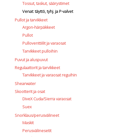
Tossut, taskut, säärystimet
Venat: täyttö, tyhj. ja P-valvet
Pullot ja tarvikkeet
Argon-härpäkkeet
Pullot
Pulloventtiilit ja varaosat
Tarvikkeet pulloihin
Puvut ja aluspuvut
Regulaattorit ja tarvikkeet
Tarvikkeet ja varaosat reguihin
Shearwater
Skootterit ja osat
DiveX Cuda/Sierra varaosat
Suex
Snorklaus/perusvälineet
Maskit
Perusvälinesetit