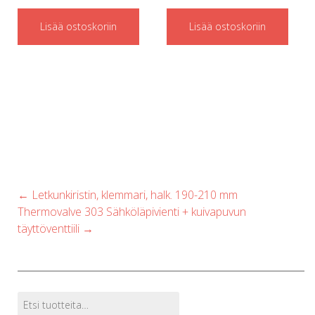
p
Lisää ostoskoriin
Lisää ostoskoriin
Post
←
Letkunkiristin, klemmari, halk. 190-210 mm
navigation
Thermovalve 303 Sähköläpivienti + kuivapuvun
täyttöventtiili
→
Etsi:
Tuotehaku