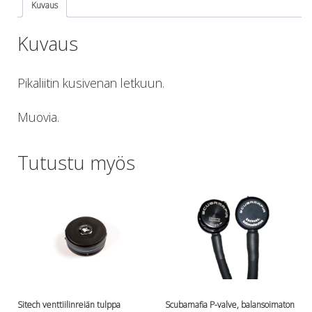
Kuvaus
Lämmitys
Mansetit
Kuvaus
Tossut, taskut, säärystimet
Venat: täyttö, tyhj. ja P-valvet
Pullot ja tarvikkeet
Pikaliitin kusivenan letkuun.
Argon-härpäkkeet
Pullot
Muovia.
Pulloventtiilit ja varaosat
Tarvikkeet pulloihin
Tutustu myös
Puvut ja aluspuvut
Regulaattorit ja tarvikkeet
Tarvikkeet ja varaosat reguihin
Shearwater
Skootterit ja osat
DiveX Cuda/Sierra varaosat
Suex
Snorklaus/perusvälineet
Maskit
Sitech venttiilinreiän tulppa
Scubamafia P-valve, balansoimaton