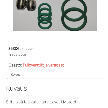
Regulaattorin letkut
Luolakamat
Mittarit ja tietokoneet
Muu aiheeseen liittyvä sälä
Kirjat
Molnar Janos
Ojamo
Ressel
39,00
€
Muut tarvikkeet
sis/incl ALV/VAT
Tilaustuote
Kemikaalit - liimat, rasvat yms.
Poijut ja nostosäkit
Osasto:
Pulloventtiilit ja varaosat
Puukot, leikkurit ja sakset
Reelit, spoolit ja nuolet
Kuvaus
Sekalaiset
Painot ja painovyöt
Kuvaus
POISTOKORI
Pukujen tarvikkeet, hanskat ym.
Hanskat
Setti sisältää kaikki tarvittavat tiivisteet
Huput