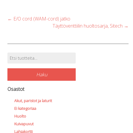
Post
←
E/O cord (WAM-cord) jatko
navigation
Täyttöventtiilin huoltosarja, Sitech
→
Etsi:
Tuotehaku
Haku
Osastot
Akut, paristot ja laturit
Ei kategoriaa
Huolto
Kuivapuvut
Lahjakortti