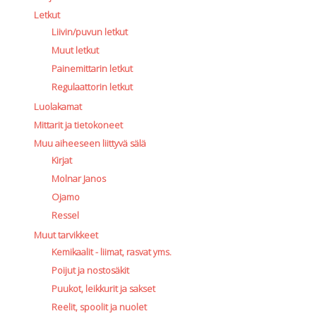
Letkut
Liivin/puvun letkut
Muut letkut
Painemittarin letkut
Regulaattorin letkut
Luolakamat
Mittarit ja tietokoneet
Muu aiheeseen liittyvä sälä
Kirjat
Molnar Janos
Ojamo
Ressel
Muut tarvikkeet
Kemikaalit - liimat, rasvat yms.
Poijut ja nostosäkit
Puukot, leikkurit ja sakset
Reelit, spoolit ja nuolet