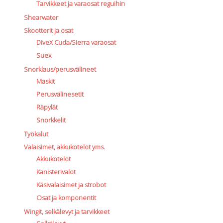
Tarvikkeet ja varaosat reguihin
Shearwater
Skootterit ja osat
DiveX Cuda/Sierra varaosat
Suex
Snorklaus/perusvälineet
Maskit
Perusvälinesetit
Räpylät
Snorkkelit
Työkalut
Valaisimet, akkukotelot yms.
Akkukotelot
Kanisterivalot
Käsivalaisimet ja strobot
Osat ja komponentit
Wingit, selkälevyt ja tarvikkeet