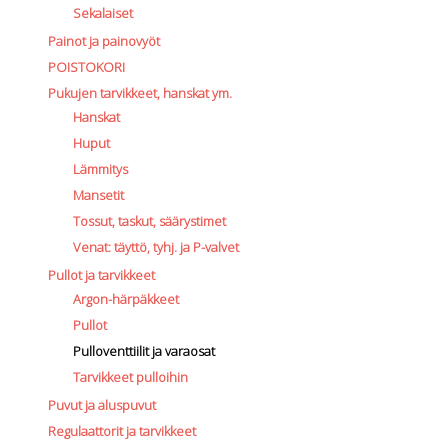
Sekalaiset
Painot ja painovyöt
POISTOKORI
Pukujen tarvikkeet, hanskat ym.
Hanskat
Huput
Lämmitys
Mansetit
Tossut, taskut, säärystimet
Venat: täyttö, tyhj. ja P-valvet
Pullot ja tarvikkeet
Argon-härpäkkeet
Pullot
Pulloventtiilit ja varaosat
Tarvikkeet pulloihin
Puvut ja aluspuvut
Regulaattorit ja tarvikkeet