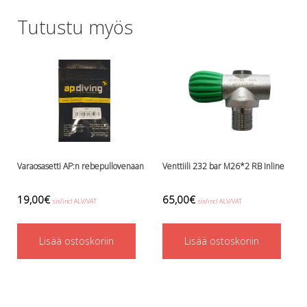
Lämmitys
Tutustu myös
Mansetit
Tossut, taskut, säärystimet
Venat: täyttö, tyhj. ja P-valvet
Pullot ja tarvikkeet
Argon-härpäkkeet
Pullot
Pulloventtiilit ja varaosat
Tarvikkeet pulloihin
Puvut ja aluspuvut
Varaosasetti AP:n rebepullovenaan
Venttiili 232 bar M26*2 RB Inline
Regulaattorit ja tarvikkeet
Tarvikkeet ja varaosat reguihin
19,00
€
65,00
€
sis/incl ALV/VAT
sis/incl ALV/VAT
Shearwater
Skootterit ja osat
Lisää ostoskoriin
Lisää ostoskoriin
DiveX Cuda/Sierra varaosat
Suex
Snorklaus/perusvälineet
Maskit