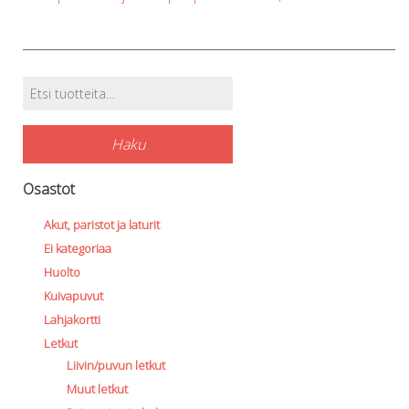
the
t
product
p
page
p
Etsi:
Tuotehaku
Haku
Osastot
Akut, paristot ja laturit
Ei kategoriaa
Huolto
Kuivapuvut
Lahjakortti
Letkut
Liivin/puvun letkut
Muut letkut