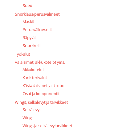
Suex
Snorklaus/perusvälineet
Maskit
Perusvälinesetit
Räpylät
Snorkkelit
Työkalut
Valaisimet, akkukotelot yms.
Akkukotelot
Kanisterivalot
Käsivalaisimet ja strobot
Osat ja komponentit
Wingit, selkälevyt ja tarvikkeet
Selkälevyt
Wingit
Wings ja selkälevytarvikkeet