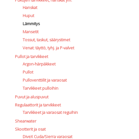
Hanskat
Huput
Lämmitys
Mansetit
Tossut, taskut, säärystimet
Venat: täyttö, tyhj. ja P-valvet
Pullot ja tarvikkeet
Argon-härpäkkeet
Pullot
Pulloventtiilit ja varaosat
Tarvikkeet pulloihin
Puvut ja aluspuvut
Regulaattorit ja tarvikkeet
Tarvikkeet ja varaosat reguihin
Shearwater
Skootterit ja osat
DiveX Cuda/Sierra varaosat