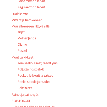
Painemittarin letkut
Regulaattorin letkut
Luolakamat
Mittarit ja tietokoneet
Muu aiheeseen liittyvä sälä
Kirjat
Molnar Janos
Ojamo
Ressel
Muut tarvikkeet
Kemikaalit - liimat, rasvat yms.
Poijut ja nostosäkit
Puukot, leikkurit ja sakset
Reelit, spoolit ja nuolet
Sekalaiset
Painot ja painovyöt
POISTOKORI
Pukujen tarvikkeet, hanskat ym.