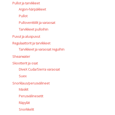
Pullot ja tarvikkeet
Argon-härpäkkeet
Pullot
Pulloventtiilit ja varaosat
Tarvikkeet pulloihin
Puvut ja aluspuvut
Regulaattorit ja tarvikkeet
Tarvikkeet ja varaosat reguihin
Shearwater
Skootterit ja osat
DiveX Cuda/Sierra varaosat
Suex
Snorklaus/perusvälineet
Maskit
Perusvälinesetit
Räpylät
Snorkkelit