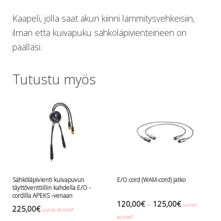
Lämmitys
Kaapeli, jolla saat akun kiinni lämmitysvehkeisiin,
Mansetit
ilman että kuivapuku sähköläpivienteineen on
Tossut, taskut, säärystimet
Venat: täyttö, tyhj. ja P-valvet
päälläsi.
Pullot ja tarvikkeet
Argon-härpäkkeet
Tutustu myös
Pullot
Pulloventtiilit ja varaosat
Tarvikkeet pulloihin
Puvut ja aluspuvut
Regulaattorit ja tarvikkeet
Tarvikkeet ja varaosat reguihin
Shearwater
Skootterit ja osat
DiveX Cuda/Sierra varaosat
Sähköläpivienti kuivapuvun
E/O cord (WAM-cord) jatko
Suex
täyttöventtiiliin kahdella E/O -
cordilla APEKS -venaan
Snorklaus/perusvälineet
120,00
€
–
125,00
€
sis/incl
225,00
€
Maskit
sis/incl ALV/VAT
ALV/VAT