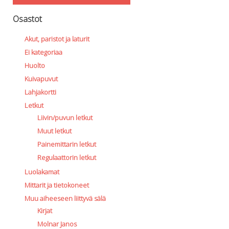
Osastot
Akut, paristot ja laturit
Ei kategoriaa
Huolto
Kuivapuvut
Lahjakortti
Letkut
Liivin/puvun letkut
Muut letkut
Painemittarin letkut
Regulaattorin letkut
Luolakamat
Mittarit ja tietokoneet
Muu aiheeseen liittyvä sälä
Kirjat
Molnar Janos