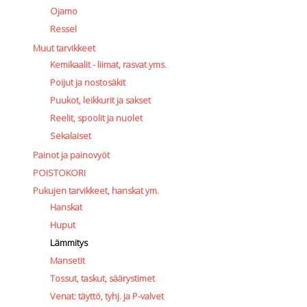
Ojamo
Ressel
Muut tarvikkeet
Kemikaalit - liimat, rasvat yms.
Poijut ja nostosäkit
Puukot, leikkurit ja sakset
Reelit, spoolit ja nuolet
Sekalaiset
Painot ja painovyöt
POISTOKORI
Pukujen tarvikkeet, hanskat ym.
Hanskat
Huput
Lämmitys
Mansetit
Tossut, taskut, säärystimet
Venat: täyttö, tyhj. ja P-valvet