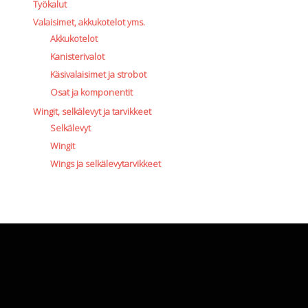
Työkalut
Valaisimet, akkukotelot yms.
Akkukotelot
Kanisterivalot
Käsivalaisimet ja strobot
Osat ja komponentit
Wingit, selkälevyt ja tarvikkeet
Selkälevyt
Wingit
Wings ja selkälevytarvikkeet