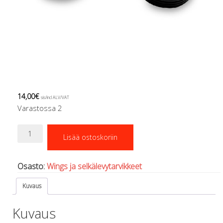
Regulaattorin letkut
Luolakamat
Mittarit ja tietokoneet
Muu aiheeseen liittyvä sälä
Kirjat
Molnar Janos
Ojamo
Ressel
14,00
€
sis/incl ALV/VAT
Muut tarvikkeet
Varastossa 2
Kemikaalit - liimat, rasvat yms.
Poijut ja nostosäkit
Haitariletkun
Puukot, leikkurit ja sakset
Lisää ostoskoriin
kiinnityskappaleen
Reelit, spoolit ja nuolet
runko
määrä
Sekalaiset
Osasto:
Wings ja selkälevytarvikkeet
Painot ja painovyöt
POISTOKORI
Kuvaus
Pukujen tarvikkeet, hanskat ym.
Hanskat
Kuvaus
Huput