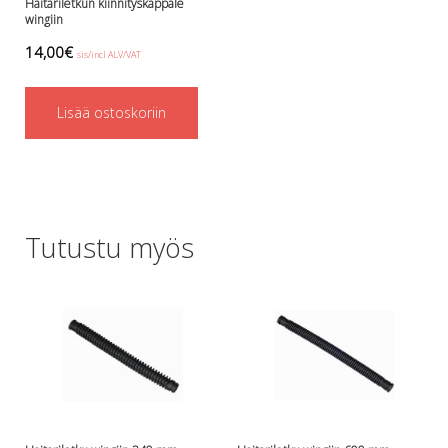
Perusvälinesetit
Haitariletkun kiinnityskappale
wingiin
Räpylät
Snorkkelit
14,00
€
sis/incl ALV/VAT
Työkalut
Valaisimet, akkukotelot yms.
Lisää ostoskoriin
Akkukotelot
Kanisterivalot
Käsivalaisimet ja strobot
Osat ja komponentit
Wingit, selkälevyt ja tarvikkeet
Tutustu myös
Selkälevyt
Wingit
Wings ja selkälevytarvikkeet