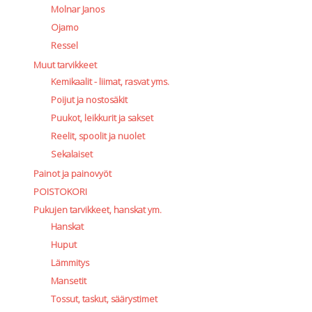
Molnar Janos
Ojamo
Ressel
Muut tarvikkeet
Kemikaalit - liimat, rasvat yms.
Poijut ja nostosäkit
Puukot, leikkurit ja sakset
Reelit, spoolit ja nuolet
Sekalaiset
Painot ja painovyöt
POISTOKORI
Pukujen tarvikkeet, hanskat ym.
Hanskat
Huput
Lämmitys
Mansetit
Tossut, taskut, säärystimet