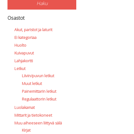
Haku
Osastot
Akut, paristot ja laturit
Ei kategoriaa
Huolto
Kuivapuvut
Lahjakortti
Letkut
Liivin/puvun letkut
Muut letkut
Painemittarin letkut
Regulaattorin letkut
Luolakamat
Mittarit ja tietokoneet
Muu aiheeseen liittyvä sälä
Kirjat