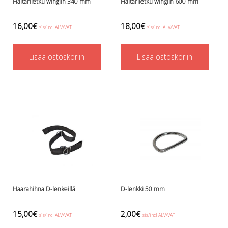
Haitariletku wingiin 340 mm
Haitariletku wingiin 600 mm
16,00
€
18,00
€
sis/incl ALV/VAT
sis/incl ALV/VAT
Lisää ostoskoriin
Lisää ostoskoriin
Haarahihna D-lenkeillä
D-lenkki 50 mm
15,00
€
2,00
€
sis/incl ALV/VAT
sis/incl ALV/VAT