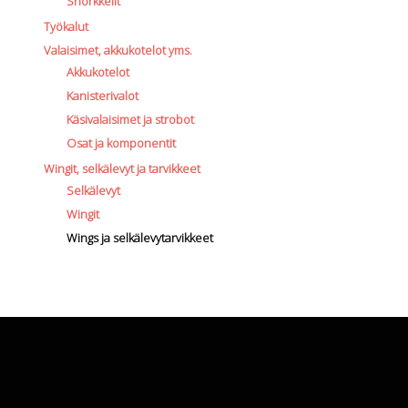
Snorkkelit
Työkalut
Valaisimet, akkukotelot yms.
Akkukotelot
Kanisterivalot
Käsivalaisimet ja strobot
Osat ja komponentit
Wingit, selkälevyt ja tarvikkeet
Selkälevyt
Wingit
Wings ja selkälevytarvikkeet