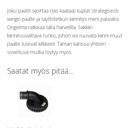
Lämmitys
Joku päätti sijoittaa (siis kaataa) tuplat strategisesti
Mansetit
wingin päälle ja täyttöletkun kiinnitys meni palasiksi.
Tossut, taskut, säärystimet
Venat: täyttö, tyhj. ja P-valvet
Ongelma ratkeaa tällä härvelillä. Säkkiin
Pullot ja tarvikkeet
kiinniruuvattava runko, johon voi ruuvata kiinni muut
Argon-härpäkkeet
päälle tulevat kilkkeet. Tämän kanssa yhteen
Pullot
soveltuva mutka löytyy myös.
Pulloventtiilit ja varaosat
Tarvikkeet pulloihin
Puvut ja aluspuvut
Saatat myös pitää...
Regulaattorit ja tarvikkeet
Tarvikkeet ja varaosat reguihin
Shearwater
Skootterit ja osat
DiveX Cuda/Sierra varaosat
Suex
Snorklaus/perusvälineet
Maskit