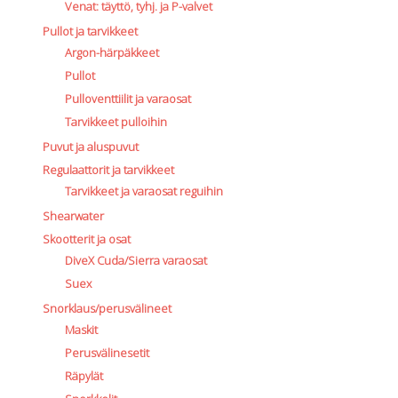
Venat: täyttö, tyhj. ja P-valvet
Pullot ja tarvikkeet
Argon-härpäkkeet
Pullot
Pulloventtiilit ja varaosat
Tarvikkeet pulloihin
Puvut ja aluspuvut
Regulaattorit ja tarvikkeet
Tarvikkeet ja varaosat reguihin
Shearwater
Skootterit ja osat
DiveX Cuda/Sierra varaosat
Suex
Snorklaus/perusvälineet
Maskit
Perusvälinesetit
Räpylät