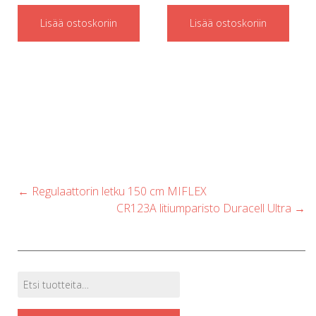
Lisää ostoskoriin
Lisää ostoskoriin
Post
←
Regulaattorin letku 150 cm MIFLEX
navigation
CR123A litiumparisto Duracell Ultra
→
Etsi:
Tuotehaku