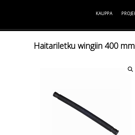
Skip
to
KAUPPA
PROJE
content
Haitariletku wingiin 400 mm