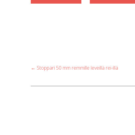
Post
←
Stoppari 50 mm remmille leveillä rei-illä
navigation