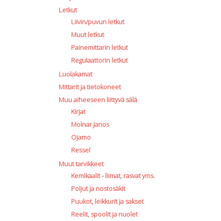
Letkut
Liivin/puvun letkut
Muut letkut
Painemittarin letkut
Regulaattorin letkut
Luolakamat
Mittarit ja tietokoneet
Muu aiheeseen liittyvä sälä
Kirjat
Molnar Janos
Ojamo
Ressel
Muut tarvikkeet
Kemikaalit - liimat, rasvat yms.
Poijut ja nostosäkit
Puukot, leikkurit ja sakset
Reelit, spoolit ja nuolet