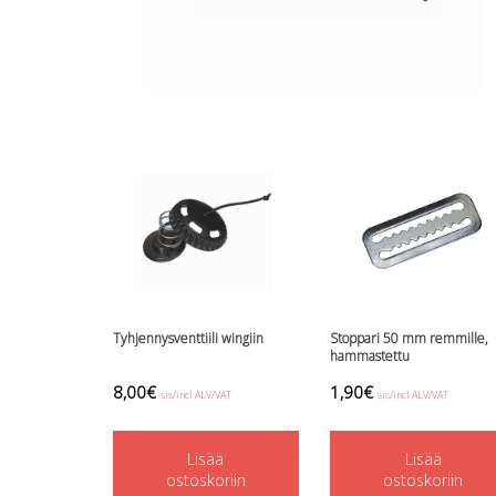
Tyhjennysventtiili wingiin
Stoppari 50 mm remmille,
hammastettu
8,00
€
1,90
€
sis/incl ALV/VAT
sis/incl ALV/VAT
Lisää
Lisää
ostoskoriin
ostoskoriin