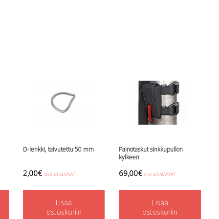
D-lenkki, taivutettu 50 mm
Painotaskut sinkkupullon
kylkeen
2,00
€
69,00
€
sis/incl ALV/VAT
sis/incl ALV/VAT
Lisää
Lisää
ostoskoriin
ostoskoriin