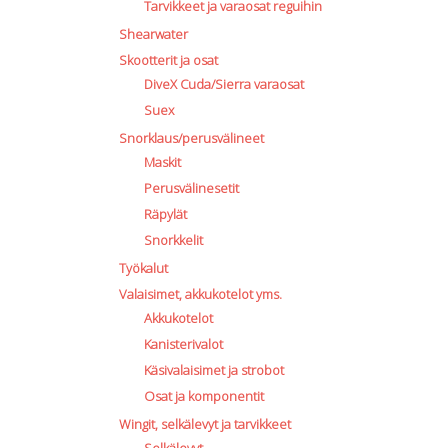
Tarvikkeet ja varaosat reguihin
Shearwater
Skootterit ja osat
DiveX Cuda/Sierra varaosat
Suex
Snorklaus/perusvälineet
Maskit
Perusvälinesetit
Räpylät
Snorkkelit
Työkalut
Valaisimet, akkukotelot yms.
Akkukotelot
Kanisterivalot
Käsivalaisimet ja strobot
Osat ja komponentit
Wingit, selkälevyt ja tarvikkeet