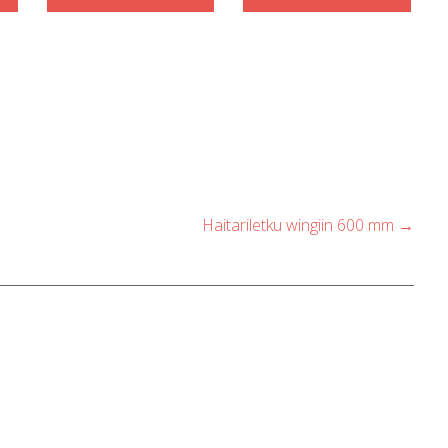
Haitariletku wingiin 600 mm
→