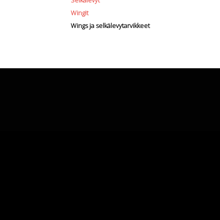
Selkälevyt
Wingit
Wings ja selkälevytarvikkeet