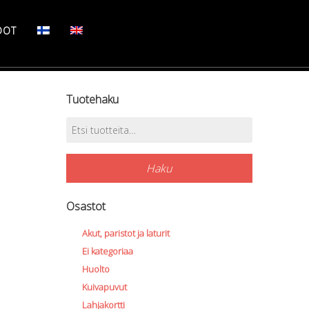
DOT
Tuotehaku
Etsi:
Haku
Osastot
Akut, paristot ja laturit
Ei kategoriaa
Huolto
Kuivapuvut
Lahjakortti