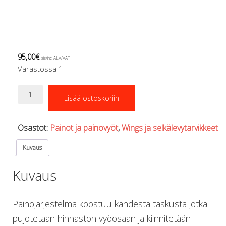
Regulaattorin letkut
Luolakamat
Mittarit ja tietokoneet
Muu aiheeseen liittyvä sälä
Kirjat
95,00
€
sis/incl ALV/VAT
Molnar Janos
Varastossa 1
Ojamo
Selkälevyyn
Ressel
Lisää ostoskoriin
kiinnitettävät
Muut tarvikkeet
painotaskut
Kemikaalit - liimat, rasvat yms.
määrä
Poijut ja nostosäkit
Osastot:
Painot ja painovyöt
,
Wings ja selkälevytarvikkeet
Puukot, leikkurit ja sakset
Kuvaus
Reelit, spoolit ja nuolet
Sekalaiset
Kuvaus
Painot ja painovyöt
POISTOKORI
Pukujen tarvikkeet, hanskat ym.
Painojärjestelmä koostuu kahdesta taskusta jotka
Hanskat
pujotetaan hihnaston vyöosaan ja kiinnitetään
Huput