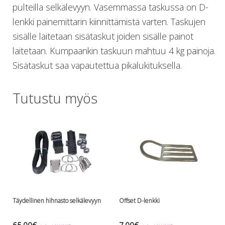
pulteilla selkälevyyn. Vasemmassa taskussa on D-
Lämmitys
lenkki painemittarin kiinnittämistä varten. Taskujen
Mansetit
Tossut, taskut, säärystimet
sisälle laitetaan sisätaskut joiden sisälle painot
Venat: täyttö, tyhj. ja P-valvet
laitetaan. Kumpaankin taskuun mahtuu 4 kg painoja.
Pullot ja tarvikkeet
Sisätaskut saa vapautettua pikalukituksella.
Argon-härpäkkeet
Pullot
Pulloventtiilit ja varaosat
Tutustu myös
Tarvikkeet pulloihin
Puvut ja aluspuvut
Regulaattorit ja tarvikkeet
Tarvikkeet ja varaosat reguihin
Shearwater
Skootterit ja osat
DiveX Cuda/Sierra varaosat
Suex
Täydellinen hihnasto selkälevyyn
Offset D-lenkki
Snorklaus/perusvälineet
Maskit
65,00
€
7,00
€