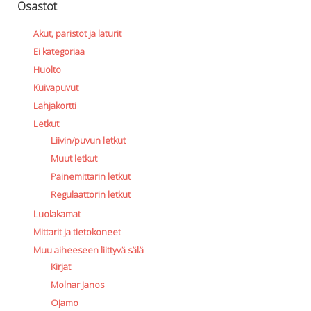
Osastot
Akut, paristot ja laturit
Ei kategoriaa
Huolto
Kuivapuvut
Lahjakortti
Letkut
Liivin/puvun letkut
Muut letkut
Painemittarin letkut
Regulaattorin letkut
Luolakamat
Mittarit ja tietokoneet
Muu aiheeseen liittyvä sälä
Kirjat
Molnar Janos
Ojamo