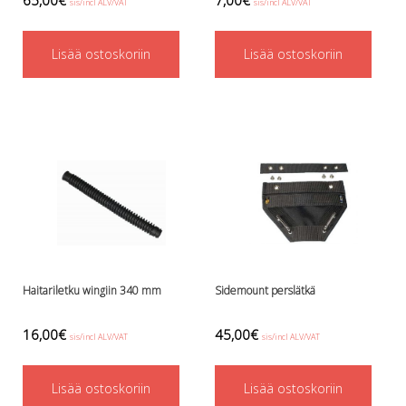
Perusvälinesetit
sis/incl ALV/VAT
sis/incl ALV/VAT
Räpylät
Snorkkelit
Lisää ostoskoriin
Lisää ostoskoriin
Työkalut
Valaisimet, akkukotelot yms.
Akkukotelot
Kanisterivalot
Käsivalaisimet ja strobot
Osat ja komponentit
Wingit, selkälevyt ja tarvikkeet
Selkälevyt
Wingit
Wings ja selkälevytarvikkeet
Haitariletku wingiin 340 mm
Sidemount perslätkä
16,00
€
45,00
€
sis/incl ALV/VAT
sis/incl ALV/VAT
Lisää ostoskoriin
Lisää ostoskoriin