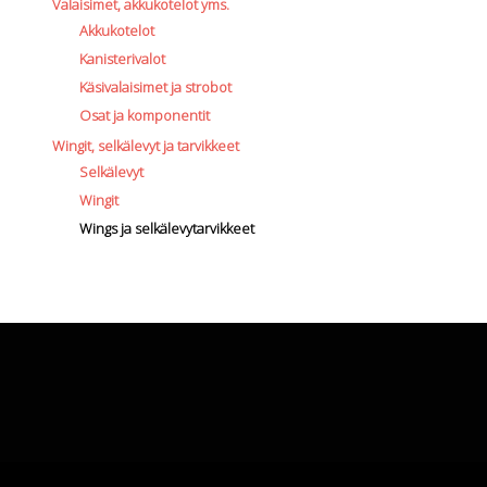
Valaisimet, akkukotelot yms.
Akkukotelot
Kanisterivalot
Käsivalaisimet ja strobot
Osat ja komponentit
Wingit, selkälevyt ja tarvikkeet
Selkälevyt
Wingit
Wings ja selkälevytarvikkeet