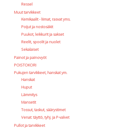
Ressel
Muut tarvikkeet
Kemikaalit - liimat, rasvat yms.
Poijut ja nostosäkit
Puukot, leikkurit ja sakset
Reelit, spoolit ja nuolet
Sekalaiset
Painot ja painovyöt
POISTOKORI
Pukujen tarvikkeet, hanskat ym.
Hanskat
Huput
Lämmitys
Mansetit
Tossut, taskut, säärystimet
Venat: täyttö, tyhj. ja P-valvet
Pullot ja tarvikkeet