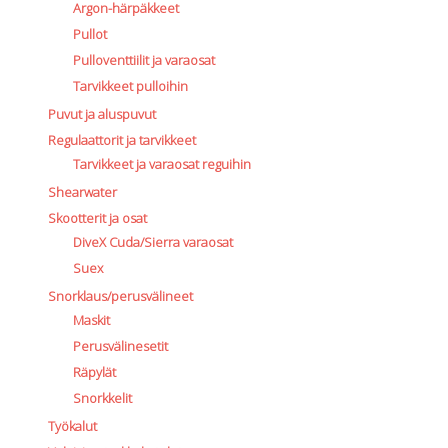
Argon-härpäkkeet
Pullot
Pulloventtiilit ja varaosat
Tarvikkeet pulloihin
Puvut ja aluspuvut
Regulaattorit ja tarvikkeet
Tarvikkeet ja varaosat reguihin
Shearwater
Skootterit ja osat
DiveX Cuda/Sierra varaosat
Suex
Snorklaus/perusvälineet
Maskit
Perusvälinesetit
Räpylät
Snorkkelit
Työkalut