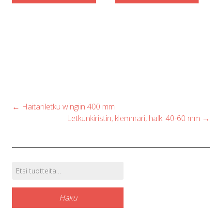
Post
←
Haitariletku wingiin 400 mm
navigation
Letkunkiristin, klemmari, halk. 40-60 mm
→
Etsi:
Tuotehaku
Haku